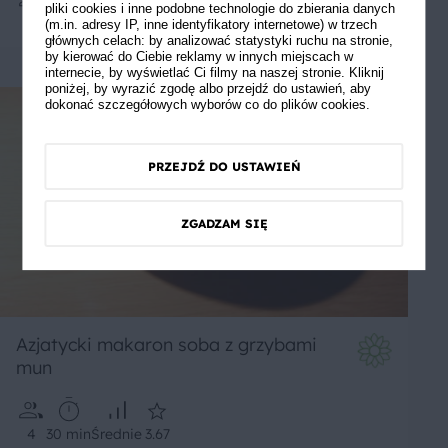
pliki cookies i inne podobne technologie do zbierania danych
2
40 min
Średnie
(m.in. adresy IP, inne identyfikatory internetowe) w trzech
głównych celach: by analizować statystyki ruchu na stronie,
by kierować do Ciebie reklamy w innych miejscach w
internecie, by wyświetlać Ci filmy na naszej stronie. Kliknij
poniżej, by wyrazić zgodę albo przejdź do ustawień, aby
dokonać szczegółowych wyborów co do plików cookies.
PRZEJDŹ DO USTAWIEŃ
ZGADZAM SIĘ
Azjatycki makaron soba z grzybami
mun
4
30 min
Średnie
3.67