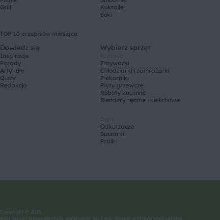
Grill
Koktajle
Soki
TOP 10 przepisów miesiąca
Dowiedz się
Wybierz sprzęt
Inspiracje
Kuchnia
Porady
Zmywarki
Artykuły
Chłodziarki i zamrażarki
Quizy
Piekarniki
Redakcja
Płyty grzewcze
Roboty kuchnne
Blendery ręczne i kielichowe
Dom
Odkurzacze
Suszarki
Pralki
Copyright © 2026
BSH Sprzęt Gospodarstwa Domowego Sp. z o.o. Wszelkie prawa zastrzeżone.