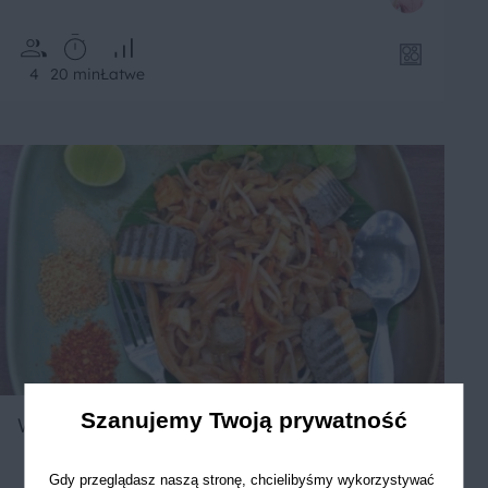
4
20 min
Łatwe
Szanujemy Twoją prywatność
Wegetariańskie Pad thai z tofu
Gdy przeglądasz naszą stronę, chcielibyśmy wykorzystywać