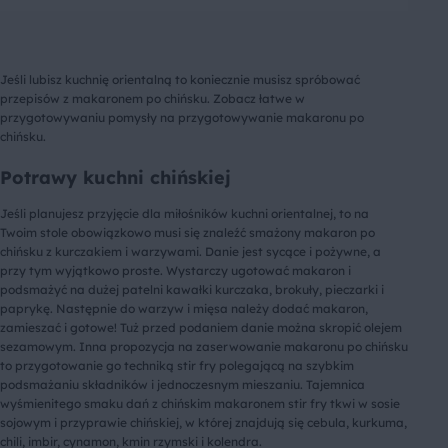
Jeśli lubisz kuchnię orientalną to koniecznie musisz spróbować
przepisów z makaronem po chińsku. Zobacz łatwe w
przygotowywaniu pomysły na przygotowywanie makaronu po
chińsku.
Potrawy kuchni chińskiej
Jeśli planujesz przyjęcie dla miłośników kuchni orientalnej, to na
Twoim stole obowiązkowo musi się znaleźć smażony makaron po
chińsku z kurczakiem i warzywami. Danie jest sycące i pożywne, a
przy tym wyjątkowo proste. Wystarczy ugotować makaron i
podsmażyć na dużej patelni kawałki kurczaka, brokuły, pieczarki i
paprykę. Następnie do warzyw i mięsa należy dodać makaron,
zamieszać i gotowe! Tuż przed podaniem danie można skropić olejem
sezamowym. Inna propozycja na zaserwowanie makaronu po chińsku
to przygotowanie go techniką stir fry polegającą na szybkim
podsmażaniu składników i jednoczesnym mieszaniu. Tajemnica
wyśmienitego smaku dań z chińskim makaronem stir fry tkwi w sosie
sojowym i przyprawie chińskiej, w której znajdują się cebula, kurkuma,
chili, imbir, cynamon, kmin rzymski i kolendra.