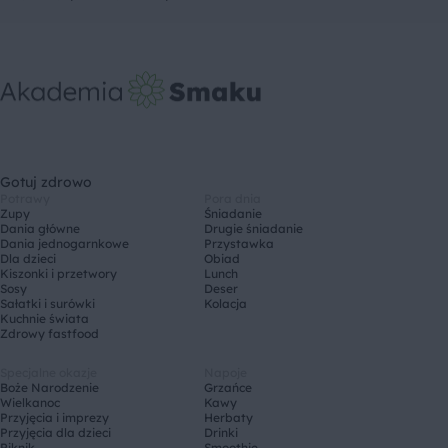
Gotuj zdrowo
Potrawy
Pora dnia
Zupy
Śniadanie
Dania główne
Drugie śniadanie
Dania jednogarnkowe
Przystawka
Dla dzieci
Obiad
Kiszonki i przetwory
Lunch
Sosy
Deser
Sałatki i surówki
Kolacja
Kuchnie świata
Zdrowy fastfood
Specjalne okazje
Napoje
Boże Narodzenie
Grzańce
Wielkanoc
Kawy
Przyjęcia i imprezy
Herbaty
Przyjęcia dla dzieci
Drinki
Piknik
Smoothie