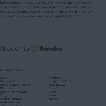
Koźlak (bock) –
wywodzące się z Niemiec piwa intensywniejsze w
smaku i o wyższej zawartości alkoholu niż piwa marcowe. Podczas
picia zdecydowanie wyczuwalne są nuty słodowe. Na tle innych piw
koźlak wyróżnia się ciemniejszą barwą, wpadającą w brąz.
Gotuj zdrowo
Potrawy
Pora dnia
Zupy
Śniadanie
Dania główne
Drugie śniadanie
Dania jednogarnkowe
Przystawka
Dla dzieci
Obiad
Kiszonki i przetwory
Lunch
Sosy
Deser
Sałatki i surówki
Kolacja
Kuchnie świata
Zdrowy fastfood