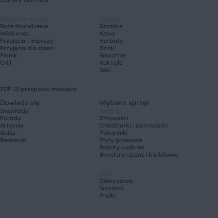
Specjalne okazje
Napoje
Boże Narodzenie
Grzańce
Wielkanoc
Kawy
Przyjęcia i imprezy
Herbaty
Przyjęcia dla dzieci
Drinki
Piknik
Smoothie
Grill
Koktajle
Soki
TOP 10 przepisów miesiąca
Dowiedz się
Wybierz sprzęt
Inspiracje
Kuchnia
Porady
Zmywarki
Artykuły
Chłodziarki i zamrażarki
Quizy
Piekarniki
Redakcja
Płyty grzewcze
Roboty kuchnne
Blendery ręczne i kielichowe
Dom
Odkurzacze
Suszarki
Pralki