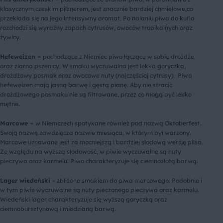
klasycznym czeskim pilznerem, jest znacznie bardziej chmielowe,co
przekłada się na jego intensywny aromat. Po nalaniu piwa do kufla
rozchodzi się wyraźny zapach cytrusów, owoców tropikalnych oraz
żywicy.
Hefeweizen –
pochodzące z Niemiec piwo łączące w sobie drożdże
oraz ziarna pszenicy. W smaku wyczuwalna jest lekka goryczka,
drożdżowy posmak oraz owocowe nuty (najczęściej cytrusy). Piwa
hefeweizen mają jasną barwę i gęstą pianę. Aby nie stracić
drożdżowego posmaku nie są filtrowane, przez co mogą być lekko
mętne.
Marcowe –
w Niemczech spotykane również pod nazwą Oktoberfest.
Swoją nazwę zawdzięcza nazwie miesiąca, w którym był warzony.
Marcowe uznawane jest za mocniejszą i bardziej słodową wersję pilsa.
Ze względu na wyższą słodowość, w piwie wyczuwalne są nuty
pieczywa oraz karmelu. Piwo charakteryzuje się ciemnozłotą barwą.
Lager wiedeński
– zbliżone smakiem do piwa marcowego. Podobnie i
w tym piwie wyczuwalne są nuty pieczonego pieczywa oraz karmelu.
Wiedeński lager charakteryzuje się wyższą goryczką oraz
ciemnobursztynową i miedzianą barwą.