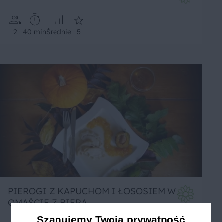
2
40 min
Średnie
5
PIEROGI Z KAPUCHOM I ŁOSOSIEM W
OMAŚCIE Z BIERA
Szanujemy Twoją prywatność