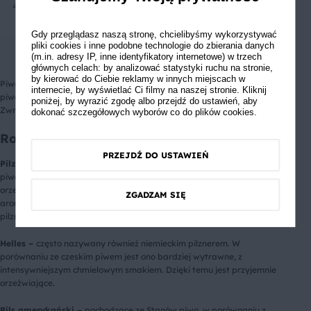
4
Średnie
Gdy przeglądasz naszą stronę, chcielibyśmy wykorzystywać
pliki cookies i inne podobne technologie do zbierania danych
(m.in. adresy IP, inne identyfikatory internetowe) w trzech
głównych celach: by analizować statystyki ruchu na stronie,
by kierować do Ciebie reklamy w innych miejscach w
Piwa jasne w Polsce cieszą się znacznie większą popularnością niż
internecie, by wyświetlać Ci filmy na naszej stronie. Kliknij
piwa ciemne. Schłodzone doskonale orzeźwiają i gaszą pragnienie.
poniżej, by wyrazić zgodę albo przejdź do ustawień, aby
Zwracają również uwagę swoim owocowym aro
matem.
dokonać szczegółowych wyborów co do plików cookies.
Rodzaje jasnego piwa
PRZEJDŹ DO USTAWIEŃ
Pilzner (pils) –
wywodzące się z Czech, często nazywane po prostu
piwem jasnym. Charakteryzuje się złotą barwą. Jest klarowne,
orzeźwiające, z wyczuwalną nutą chmielu oraz o kwiatowym
ZGADZAM SIĘ
aromacie. Tradycyjnie do produkcji pilznera wykorzystuje się słód
pilzneński oraz żatecki chmiel.
Helles –
często nazywany również niemieckim pilznerem. W
porównaniu ze czeskim piwem jest ono bardziej wytrawne, z
intensywniejszym chmielowym smakiem. Dzięki temu jest przyjemnie
orzeźwiające.
Pils amerykański –
pochodzące ze Stanów piwo, w porównaniu z