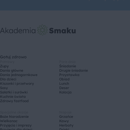
Gotuj zdrowo
Potrawy
Pora dnia
Zupy
Śniadanie
Dania główne
Drugie śniadanie
Dania jednogarnkowe
Przystawka
Dla dzieci
Obiad
Kiszonki i przetwory
Lunch
Sosy
Deser
Sałatki i surówki
Kolacja
Kuchnie świata
Zdrowy fastfood
Specjalne okazje
Napoje
Boże Narodzenie
Grzańce
Wielkanoc
Kawy
Przyjęcia i imprezy
Herbaty
Przyjęcia dla dzieci
Drinki