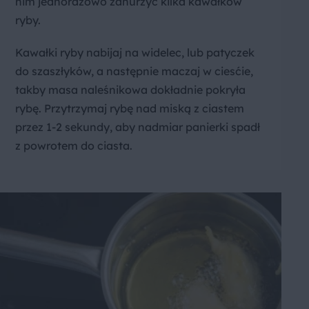
nim jednorazowo zanurzyć kilka kawałków
ryby.
Kawałki ryby nabijaj na widelec, lub patyczek
do szaszłyków, a następnie maczaj w ciesćie,
takby masa naleśnikowa dokładnie pokryła
rybę. Przytrzymaj rybę nad miską z ciastem
przez 1-2 sekundy, aby nadmiar panierki spadł
z powrotem do ciasta.