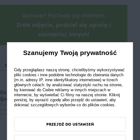
Gotowe? Pochwal się efektem.
Zrób zdjęcie, podziel się opinią i
zainspiruj innych!
Szanujemy Twoją prywatność
Dorsz
Halibut
Filet
Piwo jasne
Jajka
Płyt
Gdy przeglądasz naszą stronę, chcielibyśmy wykorzystywać
pliki cookies i inne podobne technologie do zbierania danych
(m.in. adresy IP, inne identyfikatory internetowe) w trzech
głównych celach: by analizować statystyki ruchu na stronie,
by kierować do Ciebie reklamy w innych miejscach w
Oceń przepis
internecie, by wyświetlać Ci filmy na naszej stronie. Kliknij
Średnia ocen: 4.67, Liczba ocen: 3
poniżej, by wyrazić zgodę albo przejdź do ustawień, aby
Drodzy użytkownicy, informujemy, że nie możemy Was zapewnić, że
dokonać szczegółowych wyborów co do plików cookies.
publikowane opinie pochodzą od konsumentów, którzy korzystali z
przepisu.
PRZEJDŹ DO USTAWIEŃ