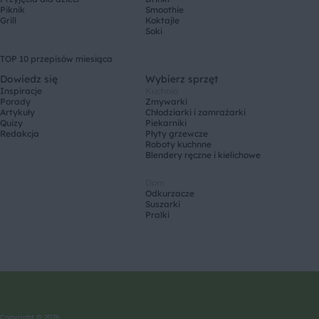
Piknik
Smoothie
Grill
Koktajle
Soki
TOP 10 przepisów miesiąca
Dowiedz się
Wybierz sprzęt
Inspiracje
Kuchnia
Porady
Zmywarki
Artykuły
Chłodziarki i zamrażarki
Quizy
Piekarniki
Redakcja
Płyty grzewcze
Roboty kuchnne
Blendery ręczne i kielichowe
Dom
Odkurzacze
Suszarki
Pralki
Copyright © 2026