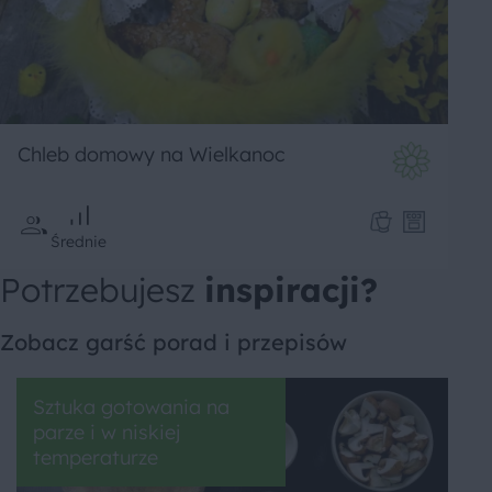
Chleb domowy na Wielkanoc
Średnie
Potrzebujesz
inspiracji?
Zobacz garść porad i przepisów
Sztuka gotowania na
parze i w niskiej
temperaturze