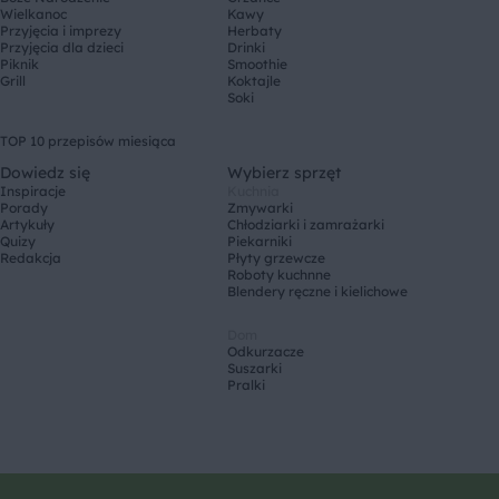
Wielkanoc
Kawy
Przyjęcia i imprezy
Herbaty
Przyjęcia dla dzieci
Drinki
Piknik
Smoothie
Grill
Koktajle
Soki
TOP 10 przepisów miesiąca
Dowiedz się
Wybierz sprzęt
Inspiracje
Kuchnia
Porady
Zmywarki
Artykuły
Chłodziarki i zamrażarki
Quizy
Piekarniki
Redakcja
Płyty grzewcze
Roboty kuchnne
Blendery ręczne i kielichowe
Dom
Odkurzacze
Suszarki
Pralki