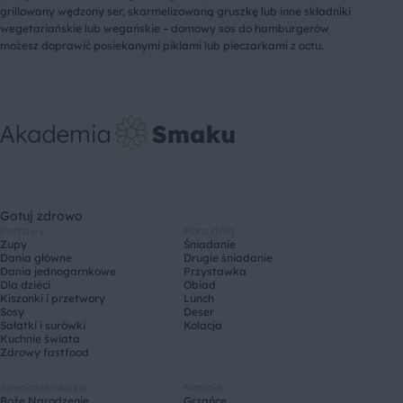
grillowany wędzony ser, skarmelizowaną gruszkę lub inne składniki
wegetariańskie lub wegańskie – domowy sos do hamburgerów
możesz doprawić posiekanymi piklami lub pieczarkami z octu.
Gotuj zdrowo
Potrawy
Pora dnia
Zupy
Śniadanie
Dania główne
Drugie śniadanie
Dania jednogarnkowe
Przystawka
Dla dzieci
Obiad
Kiszonki i przetwory
Lunch
Sosy
Deser
Sałatki i surówki
Kolacja
Kuchnie świata
Zdrowy fastfood
Specjalne okazje
Napoje
Boże Narodzenie
Grzańce