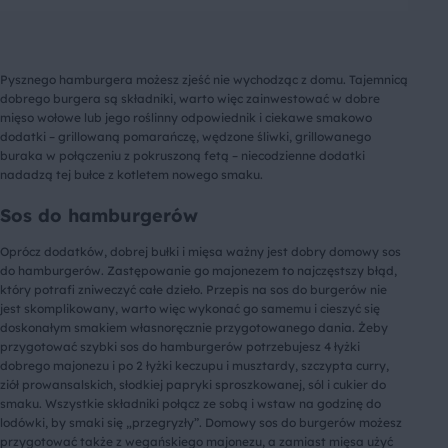
Pysznego hamburgera możesz zjeść nie wychodząc z domu. Tajemnicą
dobrego burgera są składniki, warto więc zainwestować w dobre
mięso wołowe lub jego roślinny odpowiednik i ciekawe smakowo
dodatki – grillowaną pomarańczę, wędzone śliwki, grillowanego
buraka w połączeniu z pokruszoną fetą – niecodzienne dodatki
nadadzą tej bułce z kotletem nowego smaku.
Sos do hamburgerów
Oprócz dodatków, dobrej bułki i mięsa ważny jest dobry domowy sos
do hamburgerów. Zastępowanie go majonezem to najczęstszy błąd,
który potrafi zniweczyć całe dzieło. Przepis na sos do burgerów nie
jest skomplikowany, warto więc wykonać go samemu i cieszyć się
doskonałym smakiem własnoręcznie przygotowanego dania. Żeby
przygotować szybki sos do hamburgerów potrzebujesz 4 łyżki
dobrego majonezu i po 2 łyżki keczupu i musztardy, szczypta curry,
ziół prowansalskich, słodkiej papryki sproszkowanej, sól i cukier do
smaku. Wszystkie składniki połącz ze sobą i wstaw na godzinę do
lodówki, by smaki się „przegryzły”. Domowy sos do burgerów możesz
przygotować także z wegańskiego majonezu, a zamiast mięsa użyć