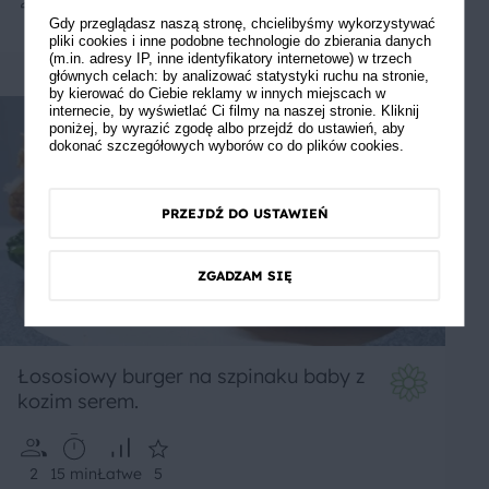
1
30 min
Średnie
Gdy przeglądasz naszą stronę, chcielibyśmy wykorzystywać
pliki cookies i inne podobne technologie do zbierania danych
(m.in. adresy IP, inne identyfikatory internetowe) w trzech
głównych celach: by analizować statystyki ruchu na stronie,
by kierować do Ciebie reklamy w innych miejscach w
internecie, by wyświetlać Ci filmy na naszej stronie. Kliknij
poniżej, by wyrazić zgodę albo przejdź do ustawień, aby
dokonać szczegółowych wyborów co do plików cookies.
PRZEJDŹ DO USTAWIEŃ
ZGADZAM SIĘ
Łososiowy burger na szpinaku baby z
kozim serem.
2
15 min
Łatwe
5