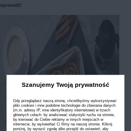
sprawdź!
Szanujemy Twoją prywatność
Gdy przeglądasz naszą stronę, chcielibyśmy wykorzystywać
pliki cookies i inne podobne technologie do zbierania danych
(m.in. adresy IP, inne identyfikatory internetowe) w trzech
głównych celach: by analizować statystyki ruchu na stronie,
by kierować do Ciebie reklamy w innych miejscach w
internecie, by wyświetlać Ci filmy na naszej stronie. Kliknij
poniżej, by wyrazić zgodę albo przejdź do ustawień, aby