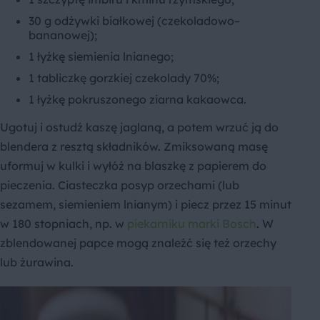
30 g odżywki białkowej (czekoladowo–
bananowej);
1 łyżkę siemienia lnianego;
1 tabliczkę gorzkiej czekolady 70%;
1 łyżkę pokruszonego ziarna kakaowca.
Ugotuj i ostudź kaszę jaglaną, a potem wrzuć ją do
blendera z resztą składników. Zmiksowaną masę
uformuj w kulki i wyłóż na blaszkę z papierem do
pieczenia. Ciasteczka posyp orzechami (lub
sezamem, siemieniem lnianym) i piecz przez 15 minut
w 180 stopniach, np. w
piekarniku marki Bosch
. W
zblendowanej papce mogą znaleźć się też orzechy
lub żurawina.