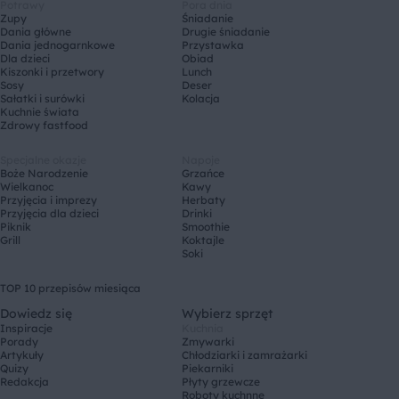
Potrawy
Pora dnia
Zupy
Śniadanie
Dania główne
Drugie śniadanie
Dania jednogarnkowe
Przystawka
Dla dzieci
Obiad
Kiszonki i przetwory
Lunch
Sosy
Deser
Sałatki i surówki
Kolacja
Kuchnie świata
Zdrowy fastfood
Specjalne okazje
Napoje
Boże Narodzenie
Grzańce
Wielkanoc
Kawy
Przyjęcia i imprezy
Herbaty
Przyjęcia dla dzieci
Drinki
Piknik
Smoothie
Grill
Koktajle
Soki
TOP 10 przepisów miesiąca
Dowiedz się
Wybierz sprzęt
Inspiracje
Kuchnia
Porady
Zmywarki
Artykuły
Chłodziarki i zamrażarki
Quizy
Piekarniki
Redakcja
Płyty grzewcze
Roboty kuchnne