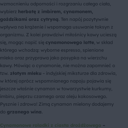
wzmocnieniu odporności i rozgrzaniu całego ciała,
wybierz
herbatę z imbirem, cynamonem,
goździkami oraz cytryną
. Ten napój pozytywnie
wpływa na krążenie i wspomaga usuwanie toksyn z
organizmu. Z kolei prawdziwi miłośnicy kawy ucieszą
się, mogąc napić się
cynamonowego latte
, w skład
którego wchodzą: wyborne espresso, spienione
mleko oraz przyprawa jako posypka na wierzchu
kawy. Mówiąc o cynamonie, nie można zapomnieć o
tzw.
złotym mleku
– indyjskiej miksturze dla zdrowia,
w której oprócz wspomnianego napoju pojawia się
jeszcze właśnie cynamon w towarzystwie kurkumy,
imbiru, pieprzu czarnego oraz oleju kokosowego.
Pysznie i zdrowo! Zimą cynamon mielony dodajemy
do
grzanego wina
.
Cynamonowe roladki z ciasta drożdżowego
–