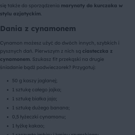
się także do sporządzenia
marynaty do kurczaka w
stylu azjatyckim
.
Dania z cynamonem
Cynamon możesz użyć do dwóch innych, szybkich i
pysznych dań. Pierwszym z nich są
ciasteczka z
cynamonem
. Szukasz fit przekąski na drugie
śniadanie bądź podwieczorek? Przygotuj:
50 g kaszy jaglanej;
1 sztukę całego jajka;
1 sztukę białka jaja;
1 sztukę dużego banana;
0,5 łyżeczki cynamonu;
1 łyżkę kakao;
1 szczyptę imbiru i kminu rzymskiego;