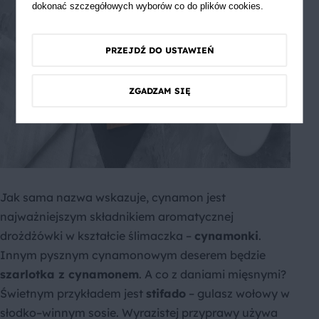
dokonać szczegółowych wyborów co do plików cookies.
PRZEJDŹ DO USTAWIEŃ
ZGADZAM SIĘ
Jak sama nazwa wskazuje, cynamon jest
najważniejszym składnikiem aromatycznej
drożdżówki w kształcie ślimaczka –
cynamonki
.
Innym pysznym cynamonowym deserem będzie
szarlotka z cynamonem
. A co z daniami mięsnymi?
Świetnym przykładem jest
stifado
– gulasz wołowy w
słodko–winnym sosie. Wyrazistej przyprawy używa