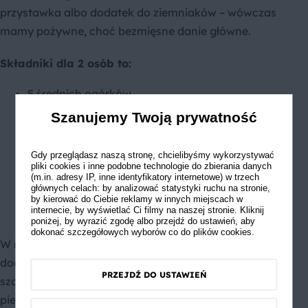
przystawka albo dodatek do ziemniaków – wówczas
mamy pożywne, choć bezmięsne danie główne.
Składniki dla 2 osób to:
5 średnich ogórków
3 rzodkiewki
Szanujemy Twoją prywatność
200 g maślanki
200 g kefiru
Gdy przeglądasz naszą stronę, chcielibyśmy wykorzystywać
pliki cookies i inne podobne technologie do zbierania danych
Kilka kropel soku z cytryny
(m.in. adresy IP, inne identyfikatory internetowe) w trzech
głównych celach: by analizować statystyki ruchu na stronie,
1 ząbek czosnku
by kierować do Ciebie reklamy w innych miejscach w
internecie, by wyświetlać Ci filmy na naszej stronie. Kliknij
Pęczek koperku
poniżej, by wyrazić zgodę albo przejdź do ustawień, aby
dokonać szczegółowych wyborów co do plików cookies.
W miseczce przygotuj starte ogórki i rzodkiewki,
dodaj posiekany ząbek czosnku, po czym zasyp
PRZEJDŹ DO USTAWIEŃ
szczyptą soli, cukru i skrop sokiem z cytryny. Dodaj
pieprz i wymieszaj, a następnie odstaw na 15 minut,