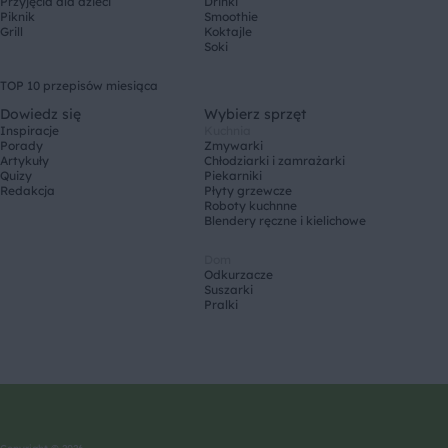
Przyjęcia dla dzieci
Drinki
Piknik
Smoothie
Grill
Koktajle
Soki
TOP 10 przepisów miesiąca
Dowiedz się
Wybierz sprzęt
Inspiracje
Kuchnia
Porady
Zmywarki
Artykuły
Chłodziarki i zamrażarki
Quizy
Piekarniki
Redakcja
Płyty grzewcze
Roboty kuchnne
Blendery ręczne i kielichowe
Dom
Odkurzacze
Suszarki
Pralki