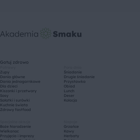
Gotuj zdrowo
Potrawy
Pora dnia
Zupy
Śniadanie
Dania główne
Drugie śniadanie
Dania jednogarnkowe
Przystawka
Dla dzieci
Obiad
Kiszonki i przetwory
Lunch
Sosy
Deser
Sałatki i surówki
Kolacja
Kuchnie świata
Zdrowy fastfood
Specjalne okazje
Napoje
Boże Narodzenie
Grzańce
Wielkanoc
Kawy
Przyjęcia i imprezy
Herbaty