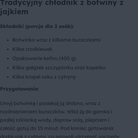
Tradycyjny chłodnik z botwiny z
jajkiem
Składniki (porcja dla 2 osób):
Botwinka wraz z kilkoma buraczkami
Kilka rzodkiewek
Opakowanie kefiru (400 g)
Kilka gałązek szczypiorku oraz koperku
Kilka kropel soku z cytryny
Przygotowanie:
Umyj botwinkę i posiekaj ją drobno, wraz z
rozdrobnieniem buraczków. Włóż ją do garnka i
podlej szklanką wody, dopraw solą, pieprzem i
całość gotuj do 15 minut. Pod koniec gotowania
dodaj sok z cytryny, co pozwoli utrzymać soczysty,