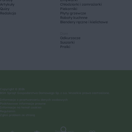
Artykuły
Chłodziarki i zamrażarki
Quizy
Piekarniki
Redakcja
Płyty grzewcze
Roboty kuchnne
Blendery ręczne i kielichowe
Dom
Odkurzacze
Suszarki
Pralki
Copyright © 2026
BSH Sprzęt Gospodarstwa Domowego Sp. z o.o. Wszelkie prawa zastrzeżone.
Informacje o przetwarzaniu danych osobowych
Podstawowe informacje prawne
Informacje na temat cookies
Regulamin
Zgłoś problem ze stroną
Znajdź przepis