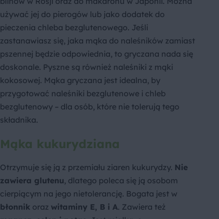
blinów w Rosji oraz do makaronu w Japonii. Można
używać jej do pierogów lub jako dodatek do
pieczenia chleba bezglutenowego. Jeśli
zastanawiasz się, jaka mąka do naleśników zamiast
pszennej będzie odpowiednia, to gryczana nada się
doskonale. Pyszne są również naleśniki z mąki
kokosowej. Mąka gryczana jest idealna, by
przygotować naleśniki bezglutenowe i chleb
bezglutenowy – dla osób, które nie tolerują tego
składnika.
Mąka kukurydziana
Otrzymuje się ją z przemiału ziaren kukurydzy.
Nie
zawiera glutenu
, dlatego poleca się ją osobom
cierpiącym na jego nietolerancję. Bogata jest w
błonnik
oraz
witaminy E, B i A
. Zawiera też