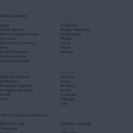
Gotuj zdrowo
Potrawy
Pora dnia
Zupy
Śniadanie
Dania główne
Drugie śniadanie
Dania jednogarnkowe
Przystawka
Dla dzieci
Obiad
Kiszonki i przetwory
Lunch
Sosy
Deser
Sałatki i surówki
Kolacja
Kuchnie świata
Zdrowy fastfood
Specjalne okazje
Napoje
Boże Narodzenie
Grzańce
Wielkanoc
Kawy
Przyjęcia i imprezy
Herbaty
Przyjęcia dla dzieci
Drinki
Piknik
Smoothie
Grill
Koktajle
Soki
TOP 10 przepisów miesiąca
Dowiedz się
Wybierz sprzęt
Inspiracje
Kuchnia
Porady
Zmywarki