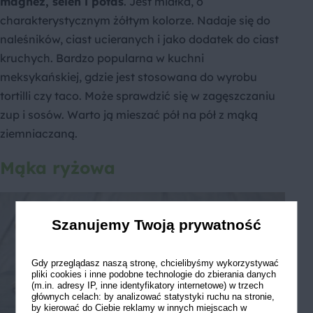
magnez, selen i potas
. Jest miałka, o
charakterystycznym żółtym kolorze. Nadaje się do
naleśników, ciast ucieranych i jako dodatek do ciast
kruchych. Bardzo popularna w kuchni
meksykańskiej, gdzie jest stosowana do wyrobu
tortilli czy taco. Może sprawdzić się w zagęszczaniu
zup i sosów. Warto ją mieszać pół na pół z mąką
ziemniaczaną.
Mąka ryżowa
Szanujemy Twoją prywatność
Gdy przeglądasz naszą stronę, chcielibyśmy wykorzystywać
pliki cookies i inne podobne technologie do zbierania danych
(m.in. adresy IP, inne identyfikatory internetowe) w trzech
głównych celach: by analizować statystyki ruchu na stronie,
by kierować do Ciebie reklamy w innych miejscach w