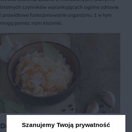
istotnych czynników warunkujących ogólne zdrowie
i prawidłowe funkcjonowanie organizmu. I w tym
mogą pomóc nam kiszonki.
Dodatkowe korzyści
Szanujemy Twoją prywatność