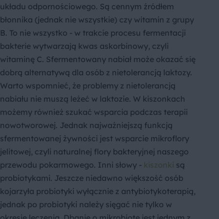
układu odpornościowego. Są cennym źródłem
błonnika (jednak nie wszystkie) czy witamin z grupy
B. To nie wszystko - w trakcie procesu fermentacji
bakterie wytwarzają kwas askorbinowy, czyli
witaminę C. Sfermentowany nabiał może okazać się
dobrą alternatywą dla osób z nietolerancją laktozy.
Warto wspomnieć, że problemy z nietolerancją
nabiału nie muszą leżeć w laktozie. W kiszonkach
możemy również szukać wsparcia podczas terapii
nowotworowej. Jednak najważniejszą funkcją
sfermentowanej żywności jest wsparcie mikroflory
jelitowej, czyli naturalnej flory bakteryjnej naszego
przewodu pokarmowego. Inni słowy -
kiszonki
są
probiotykami. Jeszcze niedawno większość osób
kojarzyła probiotyki wyłącznie z antybiotykoterapią,
jednak po probiotyki należy sięgać nie tylko w
okresie leczenia. Dbanie o mikrobiotę jest jednym z