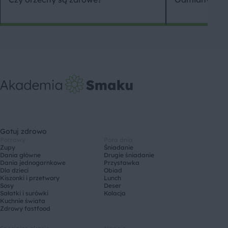
Gotuj zdrowo
Potrawy
Pora dnia
Zupy
Śniadanie
Dania główne
Drugie śniadanie
Dania jednogarnkowe
Przystawka
Dla dzieci
Obiad
Kiszonki i przetwory
Lunch
Sosy
Deser
Sałatki i surówki
Kolacja
Kuchnie świata
Zdrowy fastfood