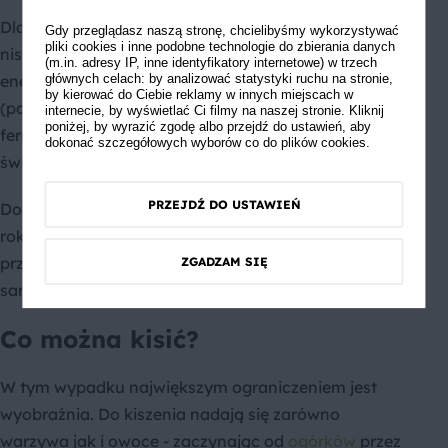
Dla wielu osób kiszonki będą po prostu smaczną i
Gdy przeglądasz naszą stronę, chcielibyśmy wykorzystywać
pliki cookies i inne podobne technologie do zbierania danych
niskokaloryczną przekąską. Istotnie, ich wartość
(m.in. adresy IP, inne identyfikatory internetowe) w trzech
energetyczna i zawartość węglowodanów
głównych celach: by analizować statystyki ruchu na stronie,
by kierować do Ciebie reklamy w innych miejscach w
(pamiętacie - bakterie mlekowe w procesie
internecie, by wyświetlać Ci filmy na naszej stronie. Kliknij
poniżej, by wyrazić zgodę albo przejdź do ustawień, aby
fermentacji rozkładają cukier) jest nieco niższa niż w
dokonać szczegółowych wyborów co do plików cookies.
świeżych odpowiednikach.
PRZEJDŹ DO USTAWIEŃ
Dodajmy do tego, że kiszonki dostępne są przez cały
rok (w takiej formie produkty możemy długo
przechowywać). Możemy przygotować je
ZGADZAM SIĘ
samodzielnie lub kupić za niewielkie pieniądze.
Co można kisić?
W tym wypadku największym ograniczeniem jest
wyobraźnia. Do kiszenia nadają się zarówno
warzywa jak i owoce - zaczynając od
ogórków
przez