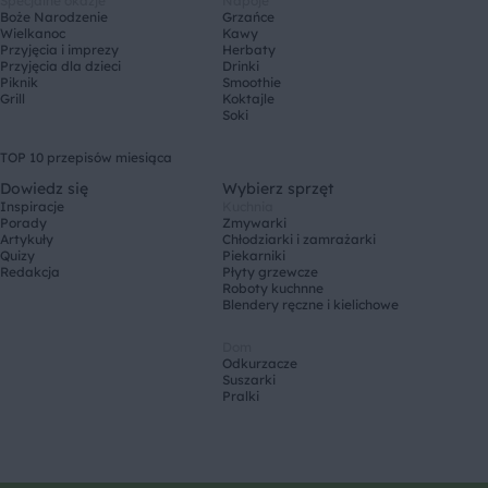
Specjalne okazje
Napoje
Boże Narodzenie
Grzańce
Wielkanoc
Kawy
Przyjęcia i imprezy
Herbaty
Przyjęcia dla dzieci
Drinki
Piknik
Smoothie
Grill
Koktajle
Soki
TOP 10 przepisów miesiąca
Dowiedz się
Wybierz sprzęt
Inspiracje
Kuchnia
Porady
Zmywarki
Artykuły
Chłodziarki i zamrażarki
Quizy
Piekarniki
Redakcja
Płyty grzewcze
Roboty kuchnne
Blendery ręczne i kielichowe
Dom
Odkurzacze
Suszarki
Pralki