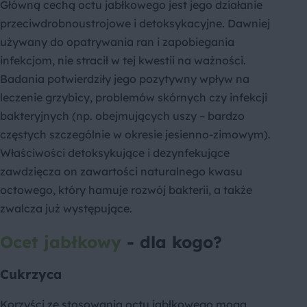
Główną cechą octu jabłkowego jest jego działanie
przeciwdrobnoustrojowe i detoksykacyjne. Dawniej
używany do opatrywania ran i zapobiegania
infekcjom, nie stracił w tej kwestii na ważności.
Badania potwierdziły jego pozytywny wpływ na
leczenie grzybicy, problemów skórnych czy infekcji
bakteryjnych (np. obejmujących uszy – bardzo
częstych szczególnie w okresie jesienno-zimowym).
Właściwości detoksykujące i dezynfekujące
zawdzięcza on zawartości naturalnego kwasu
octowego, który hamuje rozwój bakterii, a także
zwalcza już występujące.
Ocet jabłkowy
- dla kogo?
Cukrzyca
Korzyści ze stosowania octu jabłkowego mogą