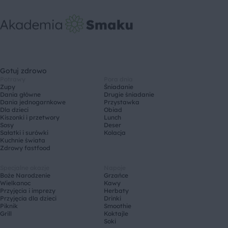
Gotuj zdrowo
Potrawy
Pora dnia
Zupy
Śniadanie
Dania główne
Drugie śniadanie
Dania jednogarnkowe
Przystawka
Dla dzieci
Obiad
Kiszonki i przetwory
Lunch
Sosy
Deser
Sałatki i surówki
Kolacja
Kuchnie świata
Zdrowy fastfood
Specjalne okazje
Napoje
Boże Narodzenie
Grzańce
Wielkanoc
Kawy
Przyjęcia i imprezy
Herbaty
Przyjęcia dla dzieci
Drinki
Piknik
Smoothie
Grill
Koktajle
Soki