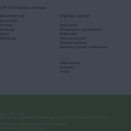
TOP 10 przepisów miesiąca
Dowiedz się
Wybierz sprzęt
Inspiracje
Kuchnia
Porady
Zmywarki
Artykuły
Chłodziarki i zamrażarki
Quizy
Piekarniki
Redakcja
Płyty grzewcze
Roboty kuchnne
Blendery ręczne i kielichowe
Dom
Odkurzacze
Suszarki
Pralki
Copyright © 2026
BSH Sprzęt Gospodarstwa Domowego Sp. z o.o. Wszelkie prawa zastrzeżone.
Informacje o przetwarzaniu danych osobowych
Podstawowe informacje prawne