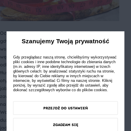
Ocet jabłkowy pomoaga także w redukcji masy ciała,
Szanujemy Twoją prywatność
gdyż zwiększa on odczucie sytości. W połączeniu ze
wspomnianym wyżej działaniem na gospodarkę
węglowodanami, produkt ten zmniejsza stopień
Gdy przeglądasz naszą stronę, chcielibyśmy wykorzystywać
pliki cookies i inne podobne technologie do zbierania danych
odkładania się tłuszczu w adipocytach – komórkach
(m.in. adresy IP, inne identyfikatory internetowe) w trzech
głównych celach: by analizować statystyki ruchu na stronie,
tłuszczowych. Badania przeprowadzone wśród osób
by kierować do Ciebie reklamy w innych miejscach w
otyłych wykazały, że codzienne stosowanie octu
internecie, by wyświetlać Ci filmy na naszej stronie. Kliknij
poniżej, by wyrazić zgodę albo przejdź do ustawień, aby
jabłkowego doprowadza do polepszenia poziomu
dokonać szczegółowych wyborów co do plików cookies.
zawartości triglicerydów we krwi i korzystnie wpływa
na zawartości tkanki tłuszczowej w organizmie.
PRZEJDŹ DO USTAWIEŃ
Warto jednak zaznaczyć, że masa ciała zależy w
dużej mierze od całościowego spojrzenia na
ZGADZAM SIĘ
jadłospis oraz od uprawianej aktywności fizycznej, a