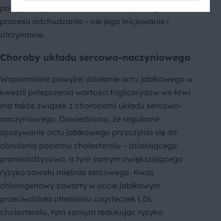
pojedynczy produkt ma na celu wspomaganie
procesu odchudzania – nie jego inicjowanie i
utrzymanie.
Choroby układu sercowo-naczyniowego
Wspomniane powyżej działanie octu jabłkowego w
kwestii polepszenia wartości triglicerydów we krwi
ma także związek z chorobami układu sercowo-
naczyniowego. Dowiedziono, że regularne
spożywanie octu jabłkowego przyczynia się do
obniżenia poziomu cholesterolu – działającego
promiażdżycowo, a tym samym zwiększającego
ryzyko zawału mięśnia sercowego. Kwas
chlorogenowy zawarty w occie jabłkowym
przeciwdziała utlenianiu cząsteczek LDL
cholesterolu, tym samym redukując ryzyko