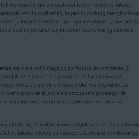
 wymieniać, ale wniosek jest jeden - wysokiej jakości
wotnych
. Warto podkreślić, że jest to zasługą nie tylko kw
 szeregu innych substancji jak hydroksytyrozol, skwalen c
 odpowiedzi na pytanie czy możemy poddawać ją obróbce
ruje się wiele osób sięgając po tłuszcz do smażenia. Z
 której tłuszcz rozkłada się na glicerol i wolne kwasy
órego wydziela się akroleina jest dla nas sygnałem, że
 co warto podkreślić, staje się produktem potencjalnie
zdrowy olej możemy bardzo szybko przekształcić w
iwy okaże się, że waha się ona zwykle w przedziale od oko
ności od jakości oliwy), co oznacza, że można poddawać ją