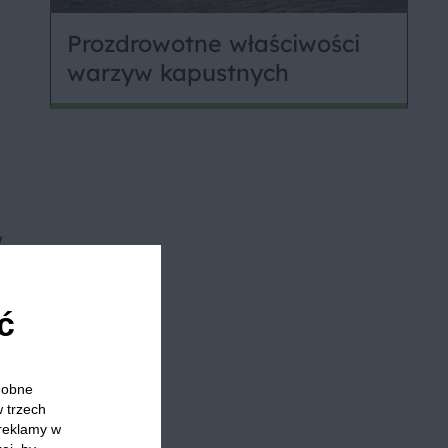
Prozdrowotne właściwości
warzyw kapustnych
w
 to
ć
odobne
w trzech
ć
 reklamy w