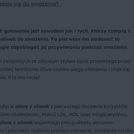
adaje się do smażenia?
 gotowanie jest zawodem jak i tych, którzy czerpią z
z oliwek do smażenia. Po pierwsze ma nadawać to
ugie zapobiegać jej przywieraniu podczas smażenia.
ób związanych ze zdrowym stylem życia przestrzega przed
óbki termicznej oliwa szybko ulega utlenieniu i staje się
ia. Kto ma rację?
pożycie
oliwy z oliwek
z pierwszego tłoczenia korzystnie
ziom cholesterolu, frakcji LDL, HDL oraz trójglicerydów).
liwa z oliwek
wspomaga pracę układu sercowo-
w i paznokci, opóźnia procesy starzenia, zmniejsza ryzyko