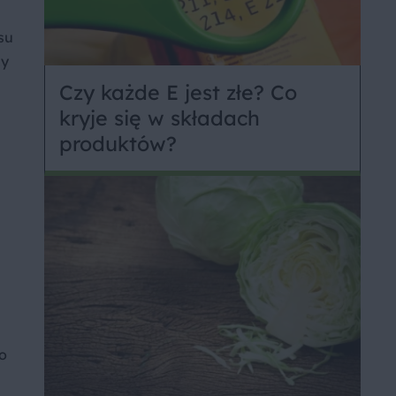
asu
zy
Czy każde E jest złe? Co
kryje się w składach
produktów?
ło