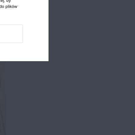
ej, by
do plików