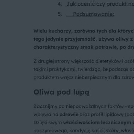
Jak ocenić czy produkt n
Podsumowanie:
Wielu kucharzy, zarówno tych dla których
tego jedynie przyjemność, używa oliwy 
charakterystyczny smak potrawie, po dr
Z drugiej strony większość dietetyków i os
takimi praktykami, twierdząc, że podczas obr
produktem wręcz niebezpiecznym dla zdrow
Oliwa pod lupą
Zacznijmy od niepodważalnych faktów - s
wpływa na
zdrowie
oraz profil lipidowy (po
Dzięki swym
właściwościom lecznicznym o
naczyniowego, kondycję kości, skóry, włosó