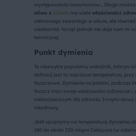
występowania nowotworów… Długo można tak
oliwa z
oliwek
ma wiele
właściwości zdro
oleinowego zawartego w oliwie, ale również
oleokantal. Wciąż jednak nie daje nam to
termicznej.
Punkt dymienia
To niezwykle popularny wskaźnik, którym kie
definicji jest to najniższa temperatura, przy
tłuszczowe. Dymienie na patelni, podczas kt
tłuszcz traci swoje właściwości odżywcze i,
niebezpiecznym dla zdrowia. Innymi słowy 
niezdrowy.
Jeśli spojrzymy na temperaturę dymienia ol
180 do około 220 stopni Celsjusza (w zależ