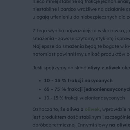
nieco mniej stabilne są frakcje jednoniena
niestabilne i bardzo wrażliwe na działanie 
ulegają utlenieniu do niebezpiecznych dla 
Z tego wynika najważniejsza wskazówka, j
smażenia - zawsze czytamy etykietę i spra
Najlepsze do smażenia będą te bogate w k
natomiast powinniśmy unikać produktów bo
Jeśli spojrzymy na skład
oliwy z oliwek
okaż
10 - 15 % frakcji nasyconych
65 - 75 % frakcji jednonienasyconyc
10 - 15 % frakcji wielonienasyconych
Oznacza to, że
oliwa z
oliwek
, wprawdzie n
jest produktem dość stabilnym i szczegól
obróbce termicznej. Innymi słowy
na oliwi