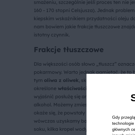
smażeniu, szczególnie jeśli proces ten nie j
160 - 170 stopni Celsjusza). Jednak proble
kiepskim wskaźnikiem przydatności oleju do
nam bowiem jakie frakcje tłuszczowe znajdu
istotny czynnik.
Frakcje tłuszczowe
Dla większości osób słowo „tłuszcz” oznac
pokarmowy. Warto jednak pamiętać, że to 
tym
oliwa z oliwek
, składają się z szereg
określone
właściwości
, także te
zdrowotne
wyjaśnić posłużę się analogią… drinka. Zał
alkohol. Możemy zmieszać je w różnych prop
okaże się, że powstały napój będzie dość sł
Gdy przeglą
wówczas uzyskamy bardzo „mocną mieszank
technologie 
soku, kilka kropel wody i kilka kropel alkoh
głównych ce