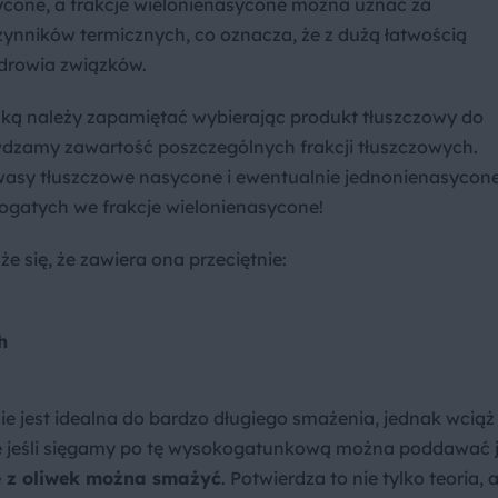
sycone, a frakcje wielonienasycone można uznać za
czynników termicznych, co oznacza, że z dużą łatwością
zdrowia związków.
aką należy zapamiętać wybierając produkt tłuszczowy do
wdzamy zawartość poszczególnych frakcji tłuszczowych.
wasy tłuszczowe nasycone i ewentualnie jednonienasycone
gatych we frakcje wielonienasycone!
e się, że zawiera ona przeciętnie:
h
ie jest idealna do bardzo długiego smażenia, jednak wciąż
nie jeśli sięgamy po tę wysokogatunkową można poddawać 
e z oliwek można smażyć
. Potwierdza to nie tylko teoria, a