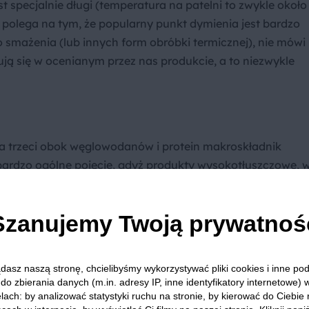
est specjalnie długi (temperatura na patelni to zwykle około
m polega na tym, że popularny punkt dymienia jest bardzo
 smażenia (lub innych form obróbki termicznej), nie mówi
ją się w ocenianym przez nas produkcie, a to niezwykle
za trzeci obok węglowodanów i protein makroskładnik
bardzo ogólne pojęcie, gdyż produkty wysokotłuszczowe, 
u różnych kwasów tłuszczowych, które nadają produktom
. Innymi słowy, tłuszcze nie są sobie równe. By nieco lepiej
Szanujemy Twoją prywatnoś
óżmy, że mamy trzy składniki - wodę, sok pomarańczowy i
orcjach, jeśli użyjemy dużo wody i soku, a mało alkoholu
aby. Jeśli użyjemy dużo alkoholu oraz mało wody i soku,
dasz naszą stronę, chcielibyśmy wykorzystywać pliki cookies i inne p
ę”. Dodajmy do tego, że możemy użyć prawie wyłącznie
do zbierania danych (m.in. adresy IP, inne identyfikatory internetowe) 
olu, co sprawi, że powstałego drinka trudno będzie odróżni
lach: by analizować statystyki ruchu na stronie, by kierować do Ciebie