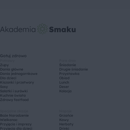
Gotuj zdrowo
Potrawy
Pora dnia
Zupy
Śniadanie
Dania główne
Drugie śniadanie
Dania jednogarnkowe
Przystawka
Dla dzieci
Obiad
Kiszonki i przetwory
Lunch
Sosy
Deser
Sałatki i surówki
Kolacja
Kuchnie świata
Zdrowy fastfood
Specjalne okazje
Napoje
Boże Narodzenie
Grzańce
Wielkanoc
Kawy
Przyjęcia i imprezy
Herbaty
Przyjęcia dla dzieci
Drinki