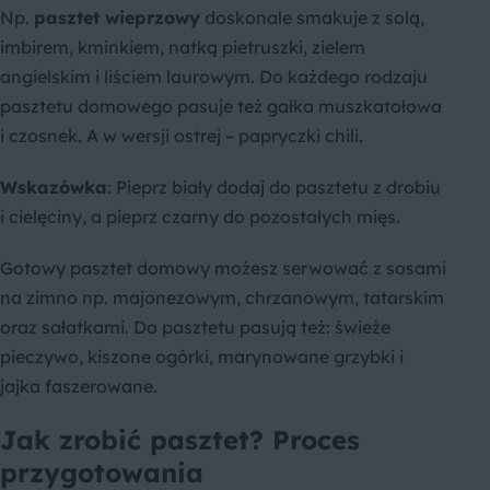
Np.
pasztet wieprzowy
doskonale smakuje z solą,
imbirem, kminkiem, natką pietruszki, zielem
angielskim i liściem laurowym. Do każdego rodzaju
pasztetu domowego pasuje też gałka muszkatołowa
i czosnek. A w wersji ostrej – papryczki chili.
Wskazówka
: Pieprz biały dodaj do pasztetu z drobiu
i cielęciny, a pieprz czarny do pozostałych mięs.
Gotowy pasztet domowy możesz serwować z sosami
na zimno np. majonezowym, chrzanowym, tatarskim
oraz sałatkami. Do pasztetu pasują też: świeże
pieczywo, kiszone ogórki, marynowane grzybki i
jajka faszerowane.
Jak zrobić pasztet? Proces
przygotowania