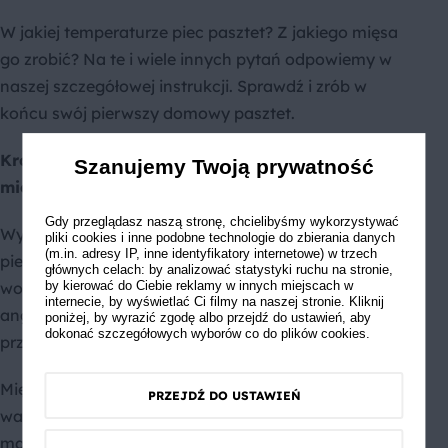
W jakiej temperaturze piec pasztet? Z jakiego mięsa
go zrobić? Na te i wiele innych pytań odpowiemy w
naszej szczegółowej instrukcji. Sprawdź i zrób w
końcu swój pierwszy domowy pasztet.
Krok 1: Wybranie, ugotowanie składników i
Szanujemy Twoją prywatność
mielenie mięsa
Gdy przeglądasz naszą stronę, chcielibyśmy wykorzystywać
Wybrane mięso, warzywa (z reguły marchewka i
pliki cookies i inne podobne technologie do zbierania danych
(m.in. adresy IP, inne identyfikatory internetowe) w trzech
pietruszka) gotuj przez 60 minut w dużym garnku z
głównych celach: by analizować statystyki ruchu na stronie,
wodą z dodatkiem: soli, liścia laurowego, ziela
by kierować do Ciebie reklamy w innych miejscach w
internecie, by wyświetlać Ci filmy na naszej stronie. Kliknij
angielskiego i pieprzu. Następnie duś pod przykrycie
poniżej, by wyrazić zgodę albo przejdź do ustawień, aby
dokonać szczegółowych wyborów co do plików cookies.
przez około 90 minut.
Mięso bez chrząstek i kości oraz ugotowane
PRZEJDŹ DO USTAWIEŃ
warzywa i nasączoną w bulionie bułkę zmiel w
maszynce przynajmniej 2 razy.