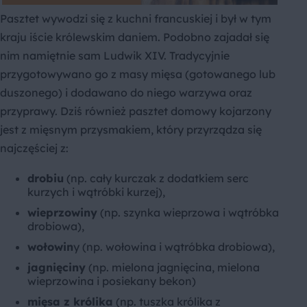
Pasztet wywodzi się z kuchni francuskiej i był w tym
kraju iście królewskim daniem. Podobno zajadał się
nim namiętnie sam Ludwik XIV. Tradycyjnie
przygotowywano go z masy mięsa (gotowanego lub
duszonego) i dodawano do niego warzywa oraz
przyprawy. Dziś również pasztet domowy kojarzony
jest z mięsnym przysmakiem, który przyrządza się
najczęściej z:
drobiu
(np. cały kurczak z dodatkiem serc
kurzych i wątróbki kurzej),
wieprzowiny
(np. szynka wieprzowa i wątróbka
drobiowa),
wołowin
y (np. wołowina i wątróbka drobiowa),
jagnięciny
(np. mielona jagnięcina, mielona
wieprzowina i posiekany bekon)
mięsa z królika
(np. tuszka królika z