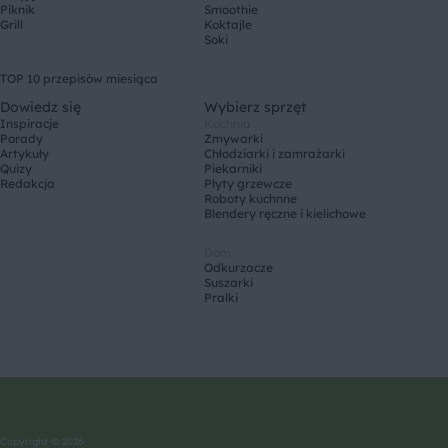
Piknik
Smoothie
Grill
Koktajle
Soki
TOP 10 przepisów miesiąca
Dowiedz się
Wybierz sprzęt
Inspiracje
Kuchnia
Porady
Zmywarki
Artykuły
Chłodziarki i zamrażarki
Quizy
Piekarniki
Redakcja
Płyty grzewcze
Roboty kuchnne
Blendery ręczne i kielichowe
Dom
Odkurzacze
Suszarki
Pralki
Copyright © 2026