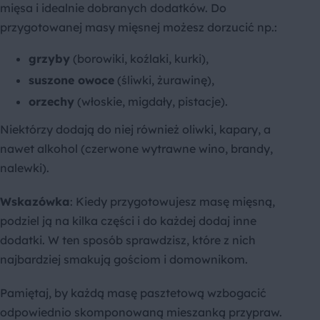
mięsa i idealnie dobranych dodatków. Do
przygotowanej masy mięsnej możesz dorzucić np.:
grzyby
(borowiki, koźlaki, kurki),
suszone owoce
(śliwki, żurawinę),
orzechy
(włoskie, migdały, pistacje).
Niektórzy dodają do niej również oliwki, kapary, a
nawet alkohol (czerwone wytrawne wino, brandy,
nalewki).
Wskazówka
: Kiedy przygotowujesz masę mięsną,
podziel ją na kilka części i do każdej dodaj inne
dodatki. W ten sposób sprawdzisz, które z nich
najbardziej smakują gościom i domownikom.
Pamiętaj, by każdą masę pasztetową wzbogacić
odpowiednio skomponowaną mieszanką przypraw.