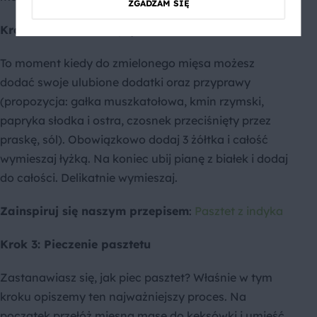
ZGADZAM SIĘ
Krok 2: Dodanie kolejnych składników
To moment kiedy do zmielonego mięsa możesz
dodać swoje ulubione dodatki oraz przyprawy
(propozycja: gałka muszkatołowa, kmin rzymski,
papryka słodka i ostra, czosnek przeciśnięty przez
praskę, sól). Obowiązkowo dodaj 3 żółtka i całość
wymieszaj łyżką. Na koniec ubij pianę z białek i dodaj
do całości. Delikatnie wymieszaj.
Zainspiruj się naszym przepisem
:
Pasztet z indyka
Krok 3: Pieczenie pasztetu
Zastanawiasz się, jak piec pasztet? Właśnie w tym
kroku opiszemy ten najważniejszy proces. Na
początek przełóż mięsną masę do keksówki i umieść