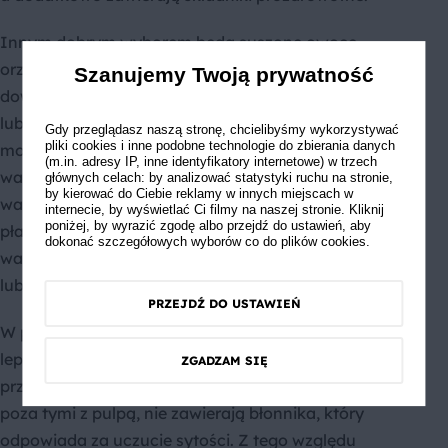
Innym dobrym wyborem będą suszone owoce,
orzechy, jogurt naturalny lub skyr. Można na je
Szanujemy Twoją prywatność
dowolnie łączyć ze sobą np. skyr + owoce + orzechy
lub warzywa + orzechy. Aby urozmaicić przekąski,
Gdy przeglądasz naszą stronę, chcielibyśmy wykorzystywać
pliki cookies i inne podobne technologie do zbierania danych
możesz podawać je w różnych formach. Mogą to być
(m.in. adresy IP, inne identyfikatory internetowe) w trzech
warzywa pokrojone w słupki, koktajl owocowo-
głównych celach: by analizować statystyki ruchu na stronie,
by kierować do Ciebie reklamy w innych miejscach w
warzywny, owocowe szaszłyki, serek wiejski z
internecie, by wyświetlać Ci filmy na naszej stronie. Kliknij
poniżej, by wyrazić zgodę albo przejdź do ustawień, aby
płatkami oraz warzywami lub owocami, placuszki
dokonać szczegółowych wyborów co do plików cookies.
warzywne z sosem jogurtowym, sałatka owocowa
lub warzywna.
PRZEJDŹ DO USTAWIEŃ
W przypadku, gdy masz ochotę na sok owocowy,
lepszym rozwiązaniem będzie dołączenie go do
ZGADZAM SIĘ
przekąski niż żeby sam w sobie był przekąską. Soki,
poza tymi z pulpą, nie zawierają błonnika, który
odpowiada za uczucie sytości. Z tego względu