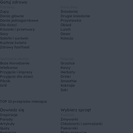
Gotuj zdrowo
Potrawy
Pora dnia
Zupy
Śniadanie
Dania główne
Drugie śniadanie
Dania jednogarnkowe
Przystawka
Dla dzieci
Obiad
Kiszonki i przetwory
Lunch
Sosy
Deser
Sałatki i surówki
Kolacja
Kuchnie świata
Zdrowy fastfood
Specjalne okazje
Napoje
Boże Narodzenie
Grzańce
Wielkanoc
Kawy
Przyjęcia i imprezy
Herbaty
Przyjęcia dla dzieci
Drinki
Piknik
Smoothie
Grill
Koktajle
Soki
TOP 10 przepisów miesiąca
Dowiedz się
Wybierz sprzęt
Inspiracje
Kuchnia
Porady
Zmywarki
Artykuły
Chłodziarki i zamrażarki
Quizy
Piekarniki
Redakcja
Płyty grzewcze