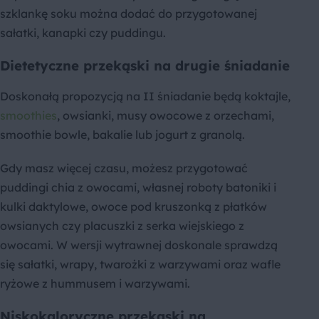
szklankę soku można dodać do przygotowanej
sałatki, kanapki czy puddingu.
Dietetyczne przekąski na drugie śniadanie
Doskonałą propozycją na II śniadanie będą koktajle,
smoothies
, owsianki, musy owocowe z orzechami,
smoothie bowle, bakalie lub jogurt z granolą.
Gdy masz więcej czasu, możesz przygotować
puddingi chia z owocami, własnej roboty batoniki i
kulki daktylowe, owoce pod kruszonką z płatków
owsianych czy placuszki z serka wiejskiego z
owocami. W wersji wytrawnej doskonale sprawdzą
się sałatki, wrapy, twarożki z warzywami oraz wafle
ryżowe z hummusem i warzywami.
Niskokaloryczne przekąski na