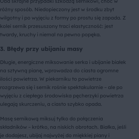
Oba skrajne przypadki szkodzą sernikowi, choć w
różny sposób. Niedopieczony jest w środku zbyt
wilgotny i po wyjęciu z formy po prostu się zapada. Z
kolei sernik przesuszony traci elastyczność: jest
twardy, kruchy i niemal na pewno popęka.
3. Błędy przy ubijaniu masy
Długie, energiczne miksowanie serka i ubijanie białek
na sztywną pianę, wprowadza do ciasta ogromne
ilości powietrza. W piekarniku to powietrze
rozgrzewa się i sernik rośnie spektakularnie – ale po
wyjęciu z ciepłego środowiska pęcherzyki powietrza
ulegają skurczeniu, a ciasto szybko opada.
Masę sernikową miksuj tylko do połączenia
składników – krótko, na niskich obrotach. Białka, jeśli
je dodajesz, ubijaj najwyżej do miękkiej piany i