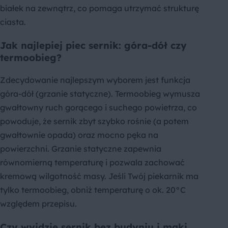
białek na zewnątrz, co pomaga utrzymać strukturę
ciasta.
Jak najlepiej piec sernik: góra-dół czy
termoobieg?
Zdecydowanie najlepszym wyborem jest funkcja
góra-dół (grzanie statyczne). Termoobieg wymusza
gwałtowny ruch gorącego i suchego powietrza, co
powoduje, że sernik zbyt szybko rośnie (a potem
gwałtownie opada) oraz mocno pęka na
powierzchni. Grzanie statyczne zapewnia
równomierną temperaturę i pozwala zachować
kremową wilgotność masy. Jeśli Twój piekarnik ma
tylko termoobieg, obniż temperaturę o ok. 20°C
względem przepisu.
Czy wyjdzie sernik bez budyniu i mąki