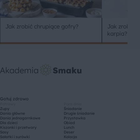
Jak zrobić chrupiące gofry?
Jak zrobić z
karpia?
Gotuj zdrowo
Potrawy
Pora dnia
Zupy
Śniadanie
Dania główne
Drugie śniadanie
Dania jednogarnkowe
Przystawka
Dla dzieci
Obiad
Kiszonki i przetwory
Lunch
Sosy
Deser
Sałatki i surówki
Kolacja