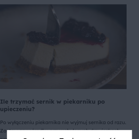
Ile trzymać sernik w piekarniku po
upieczeniu?
Po wyłączeniu piekarnika nie wyjmuj sernika od razu.
Zostaw go w środku przy uchylonych drzwiczkach