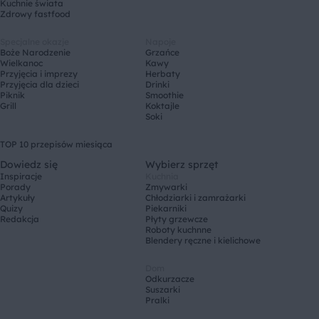
Kuchnie świata
Zdrowy fastfood
Specjalne okazje
Napoje
Boże Narodzenie
Grzańce
Wielkanoc
Kawy
Przyjęcia i imprezy
Herbaty
Przyjęcia dla dzieci
Drinki
Piknik
Smoothie
Grill
Koktajle
Soki
TOP 10 przepisów miesiąca
Dowiedz się
Wybierz sprzęt
Inspiracje
Kuchnia
Porady
Zmywarki
Artykuły
Chłodziarki i zamrażarki
Quizy
Piekarniki
Redakcja
Płyty grzewcze
Roboty kuchnne
Blendery ręczne i kielichowe
Dom
Odkurzacze
Suszarki
Pralki