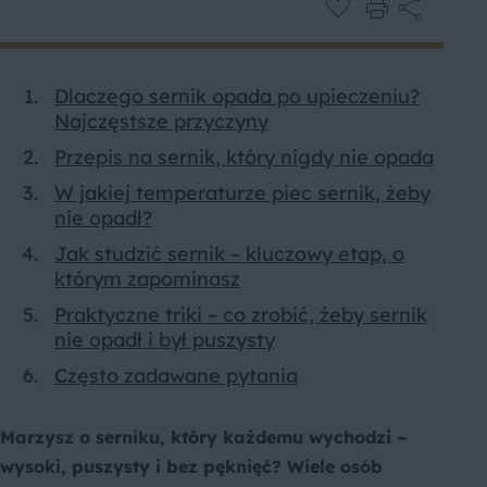
Dlaczego sernik opada po upieczeniu?
Najczęstsze przyczyny
Przepis na sernik, który nigdy nie opada
W jakiej temperaturze piec sernik, żeby
nie opadł?
Jak studzić sernik – kluczowy etap, o
którym zapominasz
Praktyczne triki – co zrobić, żeby sernik
nie opadł i był puszysty
Często zadawane pytania
Marzysz o serniku, który każdemu wychodzi –
wysoki, puszysty i bez pęknięć? Wiele osób