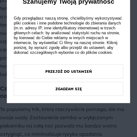
przez co najmniej
30–60 minut
. Dzięki temu
Szanujemy Twoją prywatność
temperatura wewnątrz ciasta obniża się stopniowo,
a nie gwałtownie. To właśnie ten powolny spadek
Gdy przeglądasz naszą stronę, chcielibyśmy wykorzystywać
pliki cookies i inne podobne technologie do zbierania danych
temperatury decyduje o tym, czy sernik zachowa
(m.in. adresy IP, inne identyfikatory internetowe) w trzech
swój kształt. Możesz uchylić drzwiczki, wkładając w
głównych celach: by analizować statystyki ruchu na stronie,
by kierować do Ciebie reklamy w innych miejscach w
szparę drewnianą łyżkę – wystarczy kilka
internecie, by wyświetlać Ci filmy na naszej stronie. Kliknij
poniżej, by wyrazić zgodę albo przejdź do ustawień, aby
centymetrów przestrzeni, żeby ciepłe powietrze
dokonać szczegółowych wyborów co do plików cookies.
powoli uciekało. Dopiero gdy sernik osiągnie
temperaturę zbliżoną do pokojowej, przenoś go do
PRZEJDŹ DO USTAWIEŃ
lodówki.
Czy można zostawić sernik w piekarniku
ZGADZAM SIĘ
na noc?
To popularny trik, który rzeczywiście pomaga, ale ma
swoje wady. Zostawienie sernika w wyłączonym
piekarniku na całą noc pozwala mu bardzo wolno
ostygnąć, co minimalizuje ryzyko opadania.