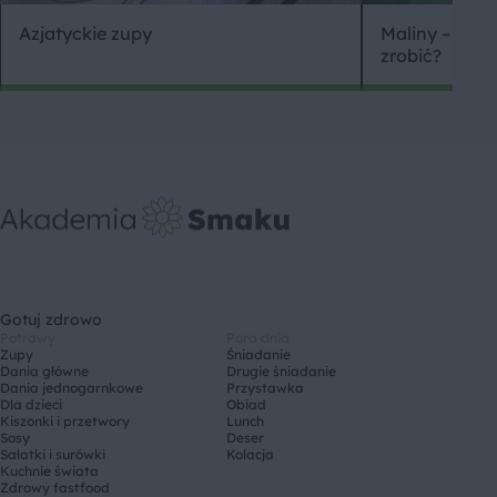
Azjatyckie zupy
Maliny – właśc
zrobić?
Gotuj zdrowo
Potrawy
Pora dnia
Zupy
Śniadanie
Dania główne
Drugie śniadanie
Dania jednogarnkowe
Przystawka
Dla dzieci
Obiad
Kiszonki i przetwory
Lunch
Sosy
Deser
Sałatki i surówki
Kolacja
Kuchnie świata
Zdrowy fastfood