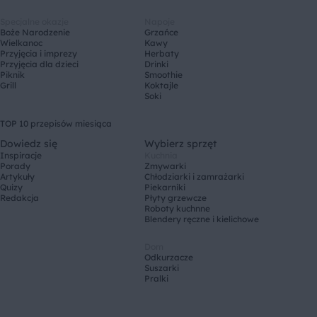
Specjalne okazje
Napoje
Boże Narodzenie
Grzańce
Wielkanoc
Kawy
Przyjęcia i imprezy
Herbaty
Przyjęcia dla dzieci
Drinki
Piknik
Smoothie
Grill
Koktajle
Soki
TOP 10 przepisów miesiąca
Dowiedz się
Wybierz sprzęt
Inspiracje
Kuchnia
Porady
Zmywarki
Artykuły
Chłodziarki i zamrażarki
Quizy
Piekarniki
Redakcja
Płyty grzewcze
Roboty kuchnne
Blendery ręczne i kielichowe
Dom
Odkurzacze
Suszarki
Pralki