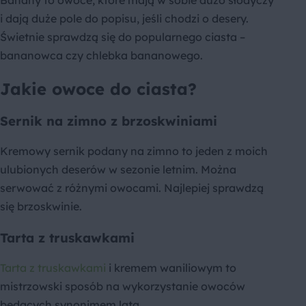
Banany to owoce, które mają w sobie dużo słodyczy
i dają duże pole do popisu, jeśli chodzi o desery.
Świetnie sprawdzą się do popularnego ciasta –
bananowca czy chlebka bananowego.
Jakie owoce do ciasta?
Sernik na zimno z brzoskwiniami
Kremowy sernik podany na zimno to jeden z moich
ulubionych deserów w sezonie letnim. Można
serwować z różnymi owocami. Najlepiej sprawdzą
się brzoskwinie.
Tarta z truskawkami
Tarta z truskawkami
i kremem waniliowym to
mistrzowski sposób na wykorzystanie owoców
będących synonimem lata.