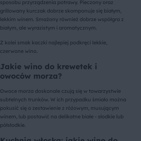
sposobu przyrządzenia potrawy. Pieczony oraz
grillowany kurczak dobrze skomponuje się białym,
lekkim winem. Smażony również dobrze współgra z
białym, ale wyrazistym i aromatycznym.
Z kolei smak kaczki najlepiej podkręci lekkie,
czerwone wino.
Jakie wino do krewetek i
owoców morza?
Owoce morza doskonale czują się w towarzystwie
subtelnych trunków. W ich przypadku śmiało można
pokusić się o zestawienie z różowym, musującym
winem, lub postawić na delikatne białe - słodkie lub
półsłodkie.
Kuchnia włoska: jakie wino do