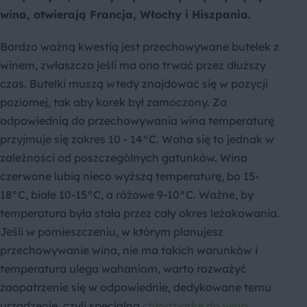
wina, otwierają Francja, Włochy i Hiszpania.
Bardzo ważną kwestią jest przechowywane butelek z
winem, zwłaszcza jeśli ma ono trwać przez dłuższy
czas. Butelki muszą wtedy znajdować się w pozycji
poziomej, tak aby korek był zamoczony. Za
odpowiednią do przechowywania wina temperaturę
przyjmuje się zakres 10 - 14°C. Waha się to jednak w
zależności od poszczególnych gatunków. Wina
czerwone lubią nieco wyższą temperaturę, bo 15-
18°C, białe 10-15°C, a różowe 9-10°C. Ważne, by
temperatura była stała przez cały okres leżakowania.
Jeśli w pomieszczeniu, w którym planujesz
przechowywanie wina, nie ma takich warunków i
temperatura ulega wahaniom, warto rozważyć
zaopatrzenie się w odpowiednie, dedykowane temu
urządzenie, czyli specjalną
chłodziarkę do wina
.