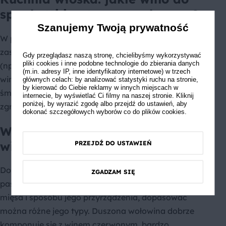
spaghetti i potraw z makaronu?
Szanujemy Twoją prywatność
W przypadku makaronów można kierować się
zasadą doboru koloru wina do sosu. Czerwone sosy
Gdy przeglądasz naszą stronę, chcielibyśmy wykorzystywać
pliki cookies i inne podobne technologie do zbierania danych
(np. bolognese) będą dobrze komponowały się z
(m.in. adresy IP, inne identyfikatory internetowe) w trzech
winem czerwonym, a białe (np. z owocami morza,
głównych celach: by analizować statystyki ruchu na stronie,
by kierować do Ciebie reklamy w innych miejscach w
śmietanowe czy klasyczna carbonara) doskonale
internecie, by wyświetlać Ci filmy na naszej stronie. Kliknij
poniżej, by wyrazić zgodę albo przejdź do ustawień, aby
zgrają się z winem białym, wytrawnym lub słodkim.
dokonać szczegółowych wyborów co do plików cookies.
Wino do czerwonego mięsa:
wieprzowiny i wołowiny
PRZEJDŹ DO USTAWIEŃ
Do zdecydowanej większości mięs czerwonych
ZGADZAM SIĘ
pasuje wino czerwone, ale w zależności od gatunku
mięsa i sposobu jego przyrządzenia, dopasować
można różne jego typy. Duszona wołowina dobrze
komponuje się z winem czerwonym, bardzo