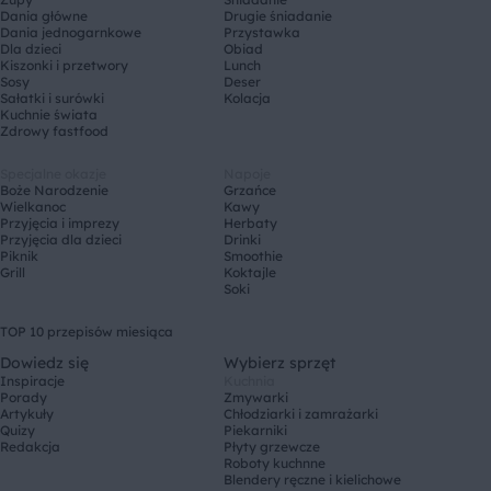
Dania główne
Drugie śniadanie
Dania jednogarnkowe
Przystawka
Dla dzieci
Obiad
Kiszonki i przetwory
Lunch
Sosy
Deser
Sałatki i surówki
Kolacja
Kuchnie świata
Zdrowy fastfood
Specjalne okazje
Napoje
Boże Narodzenie
Grzańce
Wielkanoc
Kawy
Przyjęcia i imprezy
Herbaty
Przyjęcia dla dzieci
Drinki
Piknik
Smoothie
Grill
Koktajle
Soki
TOP 10 przepisów miesiąca
Dowiedz się
Wybierz sprzęt
Inspiracje
Kuchnia
Porady
Zmywarki
Artykuły
Chłodziarki i zamrażarki
Quizy
Piekarniki
Redakcja
Płyty grzewcze
Roboty kuchnne
Blendery ręczne i kielichowe