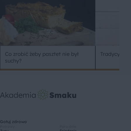
Co zrobić żeby pasztet nie był
Tradycyjne z
suchy?
Gotuj zdrowo
Potrawy
Pora dnia
Zupy
Śniadanie