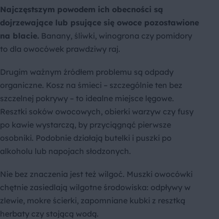
Najczęstszym powodem ich obecności są
dojrzewające lub psujące się owoce pozostawione
na blacie.
Banany, śliwki, winogrona czy pomidory
to dla owocówek prawdziwy raj.
Drugim ważnym źródłem problemu są odpady
organiczne. Kosz na śmieci – szczególnie ten bez
szczelnej pokrywy – to idealne miejsce lęgowe.
Resztki soków owocowych, obierki warzyw czy fusy
po kawie wystarczą, by przyciągnąć pierwsze
osobniki. Podobnie działają butelki i puszki po
alkoholu lub napojach słodzonych.
Nie bez znaczenia jest też wilgoć. Muszki owocówki
chętnie zasiedlają wilgotne środowiska: odpływy w
zlewie, mokre ścierki, zapomniane kubki z resztką
herbaty czy stojącą wodą.