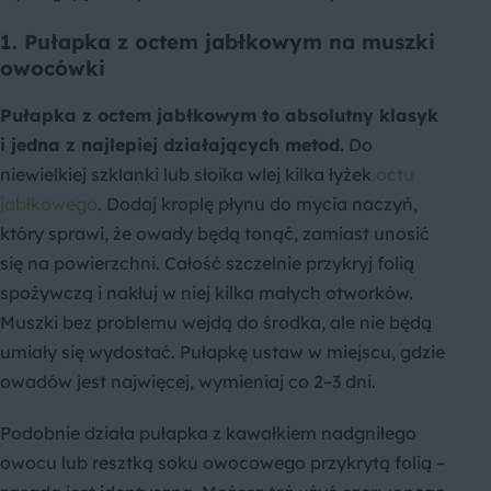
1. Pułapka z octem jabłkowym na muszki
owocówki
Pułapka z octem jabłkowym to absolutny klasyk
i jedna z najlepiej działających metod.
Do
niewielkiej szklanki lub słoika wlej kilka łyżek
octu
jabłkowego
. Dodaj kroplę płynu do mycia naczyń,
który sprawi, że owady będą tonąć, zamiast unosić
się na powierzchni. Całość szczelnie przykryj folią
spożywczą i nakłuj w niej kilka małych otworków.
Muszki bez problemu wejdą do środka, ale nie będą
umiały się wydostać. Pułapkę ustaw w miejscu, gdzie
owadów jest najwięcej, wymieniaj co 2–3 dni.
Podobnie działa pułapka z kawałkiem nadgniłego
owocu lub resztką soku owocowego przykrytą folią –