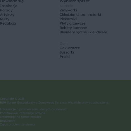
Dowiedz się
Wybierz sprzęt
Inspiracje
Kuchnia
Porady
Zmywarki
Artykuły
Chłodziarki i zamrażarki
Quizy
Piekarniki
Redakcja
Płyty grzewcze
Roboty kuchnne
Blendery ręczne i kielichowe
Dom
Odkurzacze
Suszarki
Pralki
Copyright © 2026
BSH Sprzęt Gospodarstwa Domowego Sp. z o.o. Wszelkie prawa zastrzeżone.
Informacje o przetwarzaniu danych osobowych
Podstawowe informacje prawne
Informacje na temat cookies
Regulamin
Zgłoś problem ze stroną