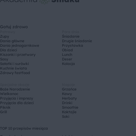
Gotuj zdrowo
Potrawy
Pora dnia
Zupy
Śniadanie
Dania główne
Drugie śniadanie
Dania jednogarnkowe
Przystawka
Dla dzieci
Obiad
Kiszonki i przetwory
Lunch
Sosy
Deser
Sałatki i surówki
Kolacja
Kuchnie świata
Zdrowy fastfood
Specjalne okazje
Napoje
Boże Narodzenie
Grzańce
Wielkanoc
Kawy
Przyjęcia i imprezy
Herbaty
Przyjęcia dla dzieci
Drinki
Piknik
Smoothie
Grill
Koktajle
Soki
TOP 10 przepisów miesiąca