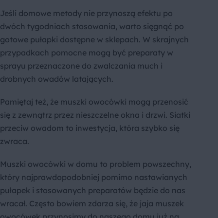
Jeśli domowe metody nie przynoszą efektu po
dwóch tygodniach stosowania, warto sięgnąć po
gotowe pułapki dostępne w sklepach. W skrajnych
przypadkach pomocne mogą być preparaty w
sprayu przeznaczone do zwalczania much i
drobnych owadów latających.
Pamiętaj też, że muszki owocówki mogą przenosić
się z zewnątrz przez nieszczelne okna i drzwi. Siatki
przeciw owadom to inwestycja, która szybko się
zwraca.
Muszki owocówki w domu to problem powszechny,
który najprawdopodobniej pomimo nastawianych
pułapek i stosowanych preparatów będzie do nas
wracał. Często bowiem zdarza się, że jaja muszek
owocówek przynosimy do naszego domu już na