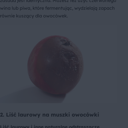
zasada jest identyczna. Możesz też użyć czerwonego
wina lub piwa, które fermentując, wydzielają zapach
równie kuszący dla owocówek.
2. Liść laurowy na muszki owocówki
Liść laurowy i inne naturalne odstraszacze