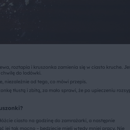
ewa, roztapia i kruszonka zamienia się w ciasto kruche. Jeś
 chwilę do lodówki.
, niezależnie od tego, co mówi przepis.
onkę tłustą i zbitą, za mało sprawi, że po upieczeniu rozsy
uszonki?
j włóżcie ciasto na godzinę do zamrażarki, a następnie
tać jej tak mocno – będziecie mieli wtedy mniej pracy. Nie