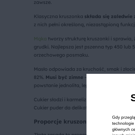
zawsze.
Klasyczna kruszonka
składa się zaledwie 
z nich pełni określoną, niezastąpioną funkcj
Mąka
tworzy strukturę kruszonki i sprawia,
grudki. Najlepsza jest pszenna typ 450 lub
orzechowego posmaku.
Masło odpowiada za kruchość, smak i złocis
82%.
Musi być zimne
– to absolutna zasada.
powstanie jednolita, lepka masa.
Cukier słodzi i karmelizuje – podczas pieczen
Cukier puder da delikatniejszą kruszonkę, 
Gdy przeglą
Proporcje kruszonki sprawdzone w
technologie 
głównych ce
Złota zasada to proporcja 2:1:1, czyli
200 g 