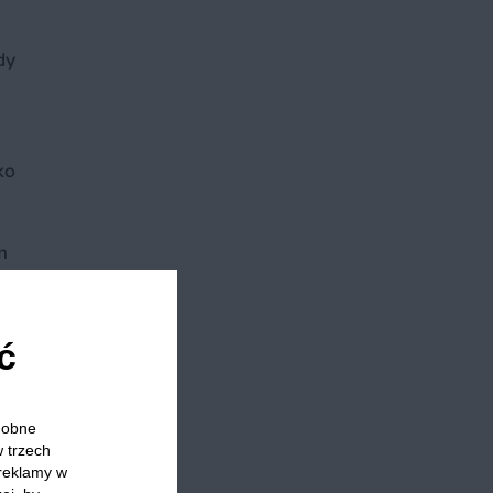
dy
ko
m
ć
odobne
w trzech
 reklamy w