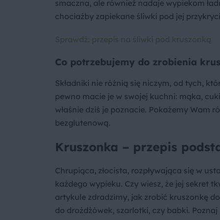
smaczna, ale również nadaje wypiekom ładn
chociażby zapiekane śliwki pod jej przykryc
Sprawdź: przepis na śliwki pod kruszonką
Co potrzebujemy do zrobienia kru
Składniki nie różnią się niczym, od tych, 
pewno macie je w swojej kuchni: mąka, cukie
właśnie dziś je poznacie. Pokażemy Wam r
bezglutenową.
Kruszonka – przepis pods
Chrupiąca, złocista, rozpływająca się w us
każdego wypieku. Czy wiesz, że jej sekret 
artykule zdradzimy, jak zrobić kruszonkę do
do drożdżówek, szarlotki, czy babki. Poznaj