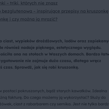
ki – triki, których nie znasz
 bezglutenowa – inspirujące przepisy na kruszonkę
nkę i czy można ją mrozić?
o ciast, wypieków drożdżowych, lodów oraz zapiekany
le również nadaje pięknego, estetycznego wyglądu.
agościła ona na stołach w Waszych domach. Bardzo łat
rzygotowanie nie zajmuje dużo czasu, dlatego wręcz
ś czas. Sprawdź, jak się robi kruszonkę.
 w postaci pokruszonych, bądź starych kawałków. Idealna
różną fakturę. Do czego możemy ją wykorzystać? Służy do
ówek, ciast z rabarbarem czy sernika. Jest nie tylko bard