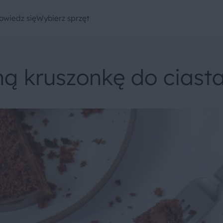
owiedz się
Wybierz sprzęt
ną kruszonkę do ciast