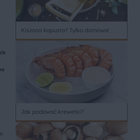
Kiszona kapusta? Tylko domowa!
ch
wo
Jak podawać krewetki?
zo