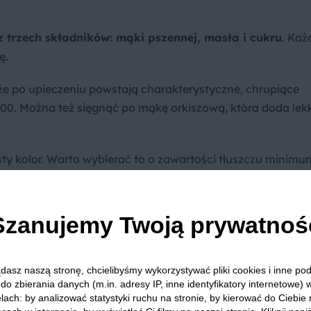
z trzech składników: mąki pszennej, masła i cukru
. Każ
ę.
 że po upieczeniu powstają charakterystyczne, chrupiące
 500. Można też sięgnąć po mąkę orkiszową, która doda lek
ty kolor. Warto wybierać to o zawartości tłuszczu minimu
 Ciepłe lub roztopione sprawi, że zamiast kruszonki
Szanujemy Twoją prywatnoś
ia topi się i skleja grudki, tworząc chrupiącą skorupkę.
brązowy wzbogaci ją o nuty melasowe.
dasz naszą stronę, chcielibyśmy wykorzystywać pliki cookies i inne p
 praktyce
do zbierania danych (m.in. adresy IP, inne identyfikatory internetowe) 
lach: by analizować statystyki ruchu na stronie, by kierować do Ciebie
mąki, 100 g zimnego masła i 100 g cukru
. To ilość