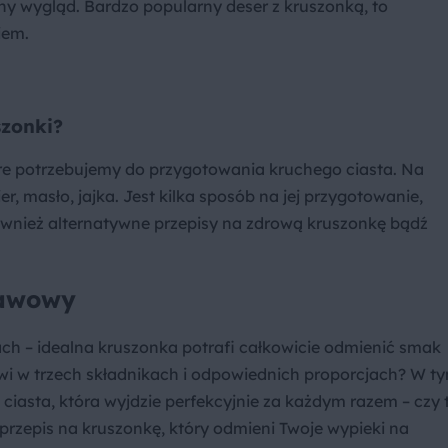
y wygląd. Bardzo popularny deser z kruszonką, to
iem.
szonki?
które potrzebujemy do przygotowania kruchego ciasta. Na
r, masło, jajka. Jest kilka sposób na jej przygotowanie,
ównież alternatywne przepisy na zdrową kruszonkę bądź
tawowy
tach – idealna kruszonka potrafi całkowicie odmienić smak
tkwi w trzech składnikach i odpowiednich proporcjach? W t
 ciasta, która wyjdzie perfekcyjnie za każdym razem – czy 
 przepis na kruszonkę, który odmieni Twoje wypieki na