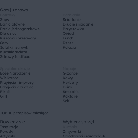
Gotuj zdrowo
Potrawy
Pora dnia
Zupy
Śniadanie
Dania główne
Drugie śniadanie
Dania jednogarnkowe
Przystawka
Dla dzieci
Obiad
Kiszonki i przetwory
Lunch
Sosy
Deser
Sałatki i surówki
Kolacja
Kuchnie świata
Zdrowy fastfood
Specjalne okazje
Napoje
Boże Narodzenie
Grzańce
Wielkanoc
Kawy
Przyjęcia i imprezy
Herbaty
Przyjęcia dla dzieci
Drinki
Piknik
Smoothie
Grill
Koktajle
Soki
TOP 10 przepisów miesiąca
Dowiedz się
Wybierz sprzęt
Inspiracje
Kuchnia
Porady
Zmywarki
Artykuły
Chłodziarki i zamrażarki