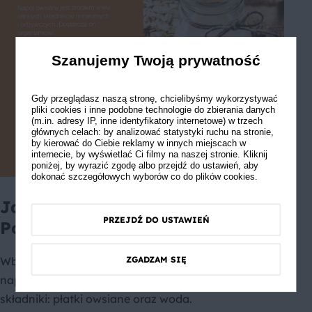
Szanujemy Twoją prywatność
Gdy przeglądasz naszą stronę, chcielibyśmy wykorzystywać
pliki cookies i inne podobne technologie do zbierania danych
(m.in. adresy IP, inne identyfikatory internetowe) w trzech
głównych celach: by analizować statystyki ruchu na stronie,
by kierować do Ciebie reklamy w innych miejscach w
internecie, by wyświetlać Ci filmy na naszej stronie. Kliknij
poniżej, by wyrazić zgodę albo przejdź do ustawień, aby
dokonać szczegółowych wyborów co do plików cookies.
Jak zrobić napój owsiany?
PRZEJDŹ DO USTAWIEŃ
Poznaj prosty przepis!
Wbrew pozorom jest to bardzo łatwe. W przypadku
ZGADZAM SIĘ
napoju owsianego wystarczą zaledwie dwa
składniki: płatki owsiane oraz woda.