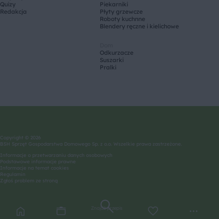
Quizy
Piekarniki
Redakcja
Płyty grzewcze
Roboty kuchnne
Blendery ręczne i kielichowe
Dom
Odkurzacze
Suszarki
Pralki
Copyright © 2026
BSH Sprzęt Gospodarstwa Domowego Sp. z o.o. Wszelkie prawa zastrzeżone.
Informacje o przetwarzaniu danych osobowych
Podstawowe informacje prawne
Informacje na temat cookies
Regulamin
Zgłoś problem ze stroną
Znajdź przepis