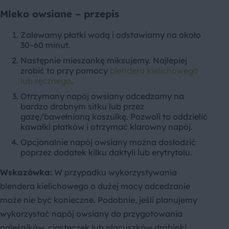
Mleko owsiane – przepis
Zalewamy płatki wodą i odstawiamy na około
30–60 minut.
Następnie mieszankę miksujemy. Najlepiej
zrobić to przy pomocy
blendera kielichowego
lub ręcznego
.
Otrzymany napój owsiany odcedzamy na
bardzo drobnym sitku lub przez
gazę/bawełnianą koszulkę. Pozwoli to oddzielić
kawałki płatków i otrzymać klarowny napój.
Opcjonalnie napój owsiany można dosłodzić
poprzez dodatek kilku daktyli lub erytrytolu.
Wskazówka:
W przypadku wykorzystywania
blendera kielichowego o dużej mocy odcedzanie
może nie być konieczne. Podobnie, jeśli planujemy
wykorzystać napój owsiany do przygotowania
naleśników, ciasteczek lub placuszków drobinki