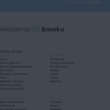
Wszystkie
sprzęty
Gotuj zdrowo
Potrawy
Pora dnia
Zupy
Śniadanie
Dania główne
Drugie śniadanie
Dania jednogarnkowe
Przystawka
Dla dzieci
Obiad
Kiszonki i przetwory
Lunch
Sosy
Deser
Sałatki i surówki
Kolacja
Kuchnie świata
Zdrowy fastfood
Specjalne okazje
Napoje
Boże Narodzenie
Grzańce
Wielkanoc
Kawy
Przyjęcia i imprezy
Herbaty