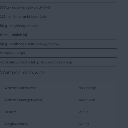
350 g - gorzkiej czekolady 64%
125 ml - śmietanki kremówki
50 g - miękkiego masła
5 szt. - białek jaj
50 g - drobnego cukru do wypieków
2-3 łyżki - mąki
- bakalie , orzechy lub pistacje do dekoracji
Wartości odżywcze
Wartości odżywcze
na 1 porcję
Wartość energetyczna
442.5 kcal
Tłuszcz
21.5 g
Węglowodany
52.9 g