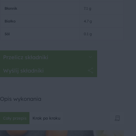
Błonnik
7.1 g
Białko
4.7 g
Sól
0.1 g
Przelicz składniki
Wyślij składniki
Opis wykonania
Cały przepis
Krok po kroku