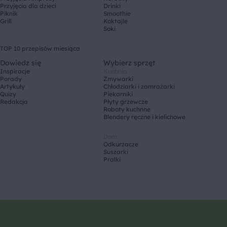
Przyjęcia dla dzieci
Drinki
Piknik
Smoothie
Grill
Koktajle
Soki
TOP 10 przepisów miesiąca
Dowiedz się
Wybierz sprzęt
Inspiracje
Kuchnia
Porady
Zmywarki
Artykuły
Chłodziarki i zamrażarki
Quizy
Piekarniki
Redakcja
Płyty grzewcze
Roboty kuchnne
Blendery ręczne i kielichowe
Dom
Odkurzacze
Suszarki
Pralki