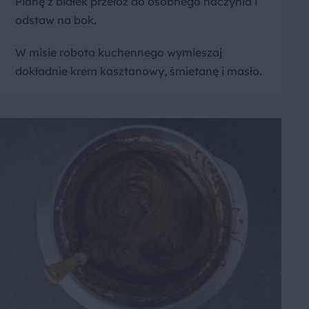
Pianę z białek przełóż do osobnego naczynia i
odstaw na bok.
W misie robota kuchennego wymieszaj
dokładnie krem kasztanowy, śmietanę i masło.