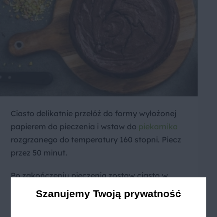
Ciasto delikatnie przełóż do formy wyłożonej
papierem do pieczenia i wstaw do
piekarnika
rozgrzanego do temperatury 160 stopni. Piecz
przez 50 minut.
Po zakończeniu pieczenia zostaw ciasto w
piekarniku z uchylonymi drzwiami na minimum
Szanujemy Twoją prywatność
15 minut. Następnie wyjmij je z piekarnika i
odczekaj kolejne 30-40 minut do czasu aż