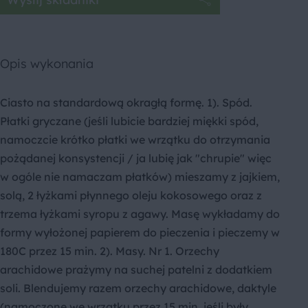
Opis wykonania
Ciasto na standardową okragłą formę. 1). Spód.
Płatki gryczane (jeśli lubicie bardziej miękki spód,
namoczcie krótko płatki we wrzątku do otrzymania
pożądanej konsystencji / ja lubię jak "chrupie" więc
w ogóle nie namaczam płatków) mieszamy z jajkiem,
solą, 2 łyżkami płynnego oleju kokosowego oraz z
trzema łyżkami syropu z agawy. Masę wykładamy do
formy wyłożonej papierem do pieczenia i pieczemy w
180C przez 15 min. 2). Masy. Nr 1. Orzechy
arachidowe prażymy na suchej patelni z dodatkiem
soli. Blendujemy razem orzechy arachidowe, daktyle
(namoczone we wrzątku przez 15 min, jeśli były