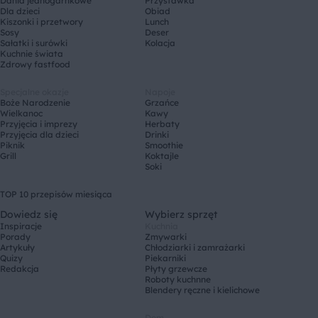
Dania jednogarnkowe
Przystawka
Dla dzieci
Obiad
Kiszonki i przetwory
Lunch
Sosy
Deser
Sałatki i surówki
Kolacja
Kuchnie świata
Zdrowy fastfood
Specjalne okazje
Napoje
Boże Narodzenie
Grzańce
Wielkanoc
Kawy
Przyjęcia i imprezy
Herbaty
Przyjęcia dla dzieci
Drinki
Piknik
Smoothie
Grill
Koktajle
Soki
TOP 10 przepisów miesiąca
Dowiedz się
Wybierz sprzęt
Inspiracje
Kuchnia
Porady
Zmywarki
Artykuły
Chłodziarki i zamrażarki
Quizy
Piekarniki
Redakcja
Płyty grzewcze
Roboty kuchnne
Blendery ręczne i kielichowe
Dom