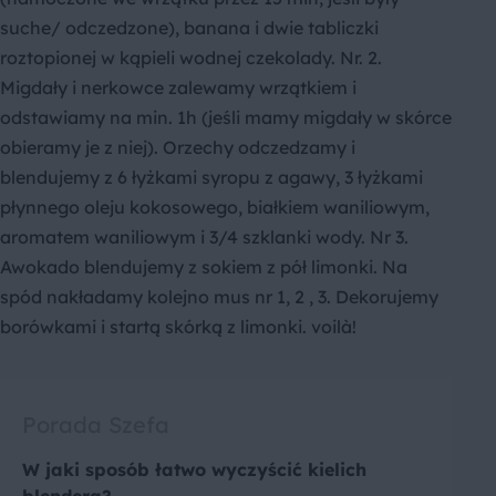
suche/ odczedzone), banana i dwie tabliczki
roztopionej w kąpieli wodnej czekolady. Nr. 2.
Migdały i nerkowce zalewamy wrzątkiem i
odstawiamy na min. 1h (jeśli mamy migdały w skórce
obieramy je z niej). Orzechy odczedzamy i
blendujemy z 6 łyżkami syropu z agawy, 3 łyżkami
płynnego oleju kokosowego, białkiem waniliowym,
aromatem waniliowym i 3/4 szklanki wody. Nr 3.
Awokado blendujemy z sokiem z pół limonki. Na
spód nakładamy kolejno mus nr 1, 2 , 3. Dekorujemy
borówkami i startą skórką z limonki. voilà!
Porada Szefa
W jaki sposób łatwo wyczyścić kielich