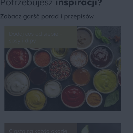
Potrzebujesz
inspiracji?
Zobacz garść porad i przepisów
Dodaj coś od siebie –
sosy i dipy
Ciasta na każdą okazję