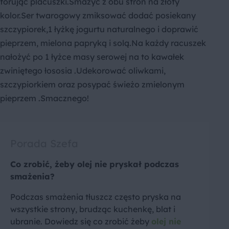
forując placuszki.Smażyć z obu stron na złoty
kolor.Ser twarogowy zmiksować dodać posiekany
szczypiorek,1 łyżkę jogurtu naturalnego i doprawić
pieprzem, mielona papryką i solą.Na każdy racuszek
nałożyć po 1 łyżce masy serowej na to kawałek
zwiniętego łososia .Udekorować oliwkami,
szczypiorkiem oraz posypać świeżo zmielonym
pieprzem .Smacznego!
Porada Szefa
Co zrobić, żeby olej nie pryskał podczas
smażenia?
Podczas smażenia tłuszcz często pryska na
wszystkie strony, brudząc kuchenkę, blat i
ubranie. Dowiedz się co zrobić żeby
olej nie