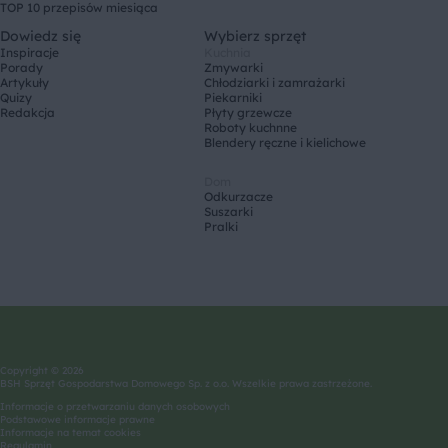
TOP 10 przepisów miesiąca
Dowiedz się
Wybierz sprzęt
Inspiracje
Kuchnia
Porady
Zmywarki
Artykuły
Chłodziarki i zamrażarki
Quizy
Piekarniki
Redakcja
Płyty grzewcze
Roboty kuchnne
Blendery ręczne i kielichowe
Dom
Odkurzacze
Suszarki
Pralki
Copyright © 2026
BSH Sprzęt Gospodarstwa Domowego Sp. z o.o. Wszelkie prawa zastrzeżone.
Informacje o przetwarzaniu danych osobowych
Podstawowe informacje prawne
Informacje na temat cookies
Regulamin