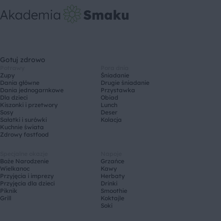
Gotuj zdrowo
Potrawy
Pora dnia
Zupy
Śniadanie
Dania główne
Drugie śniadanie
Dania jednogarnkowe
Przystawka
Dla dzieci
Obiad
Kiszonki i przetwory
Lunch
Sosy
Deser
Sałatki i surówki
Kolacja
Kuchnie świata
Zdrowy fastfood
Specjalne okazje
Napoje
Boże Narodzenie
Grzańce
Wielkanoc
Kawy
Przyjęcia i imprezy
Herbaty
Przyjęcia dla dzieci
Drinki
Piknik
Smoothie
Grill
Koktajle
Soki