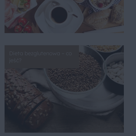
Dieta bezglutenowa – co
jeść?