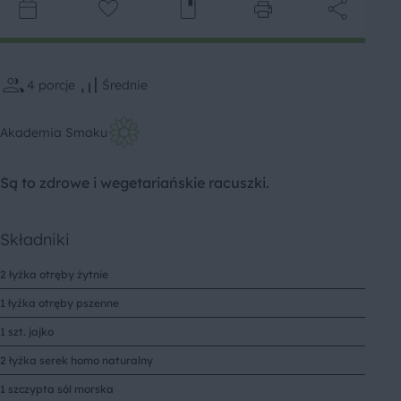
4
porcje
Średnie
Akademia Smaku
Są to zdrowe i wegetariańskie racuszki.
Składniki
2 łyżka otręby żytnie
1 łyżka otręby pszenne
1 szt. jajko
2 łyżka serek homo naturalny
1 szczypta sól morska