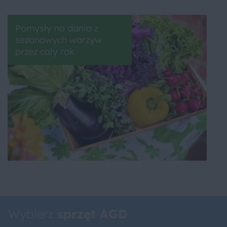
Pomysły na dania z
sezonowych warzyw
przez cały rok
Wybierz
sprzęt AGD