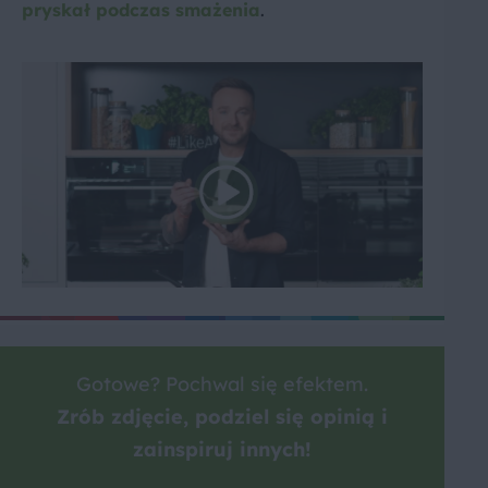
pryskał podczas smażenia
.
Gotowe? Pochwal się efektem.
Zrób zdjęcie, podziel się opinią i
zainspiruj innych!