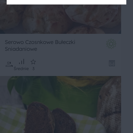
Serowo Czosnkowe Bułeczki
Sniadaniowe
Średnie
3