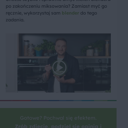
po zakończeniu miksowania? Zamiast myć go
ręcznie, wykorzystaj sam
blender
do tego
zadania.
Gotowe? Pochwal się efektem.
Zrób zdjęcie, podziel się opinią i