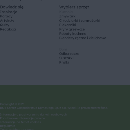
Dowiedz się
Wybierz sprzęt
Inspiracje
Kuchnia
Porady
Zmywarki
Artykuły
Chłodziarki i zamrażarki
Quizy
Piekarniki
Redakcja
Płyty grzewcze
Roboty kuchnne
Blendery ręczne i kielichowe
Dom
Odkurzacze
Suszarki
Pralki
Copyright © 2026
BSH Sprzęt Gospodarstwa Domowego Sp. z o.o. Wszelkie prawa zastrzeżone.
Informacje o przetwarzaniu danych osobowych
Podstawowe informacje prawne
Informacje na temat cookies
Regulamin
Zgłoś problem ze stroną