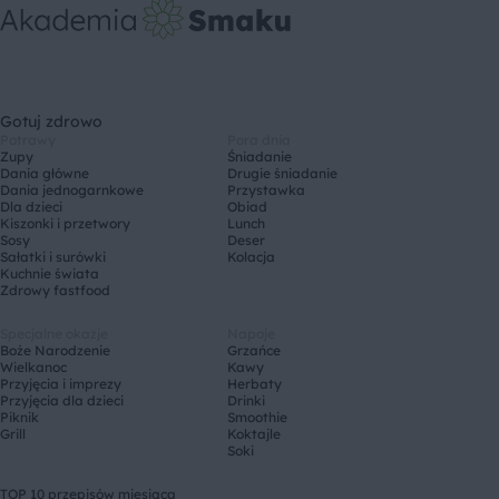
Gotuj zdrowo
Potrawy
Pora dnia
Zupy
Śniadanie
Dania główne
Drugie śniadanie
Dania jednogarnkowe
Przystawka
Dla dzieci
Obiad
Kiszonki i przetwory
Lunch
Sosy
Deser
Sałatki i surówki
Kolacja
Kuchnie świata
Zdrowy fastfood
Specjalne okazje
Napoje
Boże Narodzenie
Grzańce
Wielkanoc
Kawy
Przyjęcia i imprezy
Herbaty
Przyjęcia dla dzieci
Drinki
Piknik
Smoothie
Grill
Koktajle
Soki
TOP 10 przepisów miesiąca