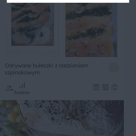
Odrywane bułeczki z nadzieniem
szpinakowym
Średnie