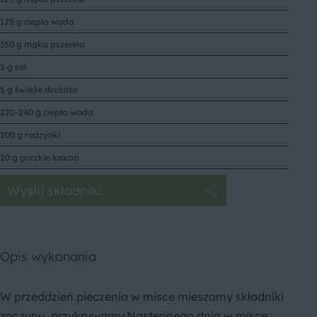
125 g ciepła woda
350 g mąka pszenna
5 g sól
5 g świeże drożdże
220-240 g ciepła woda
200 g rodzynki
20 g gorzkie kakao
Wyślij składniki
Opis wykonania
W przeddzień pieczenia w misce mieszamy składniki
zaczynu, przykrywamy.Następnego dnia w misce