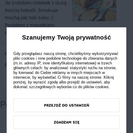
Ja zrobiłam chlebek z dużą
ilością bakalii. Smakuje
trochę jak taki keks :)
Podałam z masełkiem
orzechowym
Szanujemy Twoją prywatność
HomemadeChef
Gdy przeglądasz naszą stronę, chcielibyśmy wykorzystywać
pliki cookies i inne podobne technologie do zbierania danych
(m.in. adresy IP, inne identyfikatory internetowe) w trzech
Pyszny i mięciutki
głównych celach: by analizować statystyki ruchu na stronie,
by kierować do Ciebie reklamy w innych miejscach w
internecie, by wyświetlać Ci filmy na naszej stronie. Kliknij
poniżej, by wyrazić zgodę albo przejdź do ustawień, aby
dokonać szczegółowych wyborów co do plików cookies.
Powiązane przepisy
PRZEJDŹ DO USTAWIEŃ
ZGADZAM SIĘ