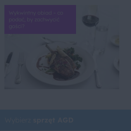
Wykwintny obiad – co
podać, by zachwycić
gości?
Wybierz
sprzęt AGD