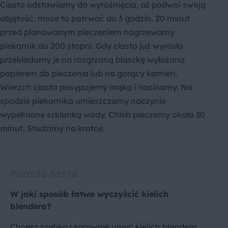
Ciasto odstawiamy do wyrośnięcia, aż podwoi swoją
objętość, może to potrwać do 3 godzin. 20 minut
przed planowanym pieczeniem nagrzewamy
piekarnik do 200 stopni. Gdy ciasto już wyrosło
przekładamy je na rozgrzaną blaszkę wyłożona
papierem do pieczenia lub na gorący kamień.
Wierzch ciasta posypujemy mąką i nacinamy. Na
spodzie piekarnika umieszczamy naczynie
wypełnione szklanką wody. Chleb pieczemy około 30
minut. Studzimy na kratce.
Porada Szefa
W jaki sposób łatwo wyczyścić kielich
blendera?
Chcesz szybko i sprawnie umyć kielich blendera