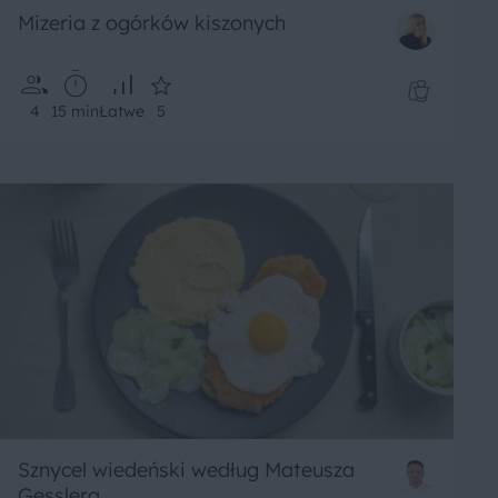
Mizeria z ogórków kiszonych
4
15 min
Łatwe
5
Sznycel wiedeński według Mateusza
Gesslera