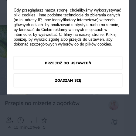
4
15 min
Łatwe
4.5
Gdy przeglądasz naszą stronę, chcielibyśmy wykorzystywać
pliki cookies i inne podobne technologie do zbierania danych
(m.in. adresy IP, inne identyfikatory internetowe) w trzech
głównych celach: by analizować statystyki ruchu na stronie,
by kierować do Ciebie reklamy w innych miejscach w
internecie, by wyświetlać Ci filmy na naszej stronie. Kliknij
poniżej, by wyrazić zgodę albo przejdź do ustawień, aby
dokonać szczegółowych wyborów co do plików cookies.
PRZEJDŹ DO USTAWIEŃ
ZGADZAM SIĘ
Przepis na mizerię z ogórków
4
10 min
Łatwe
5