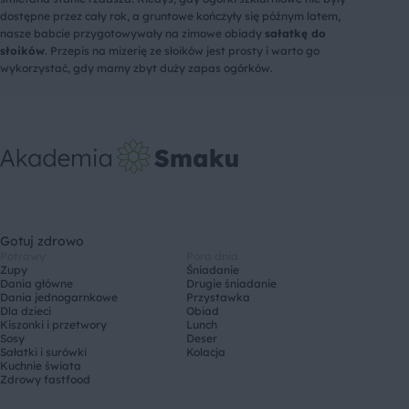
dostępne przez cały rok, a gruntowe kończyły się późnym latem,
nasze babcie przygotowywały na zimowe obiady
sałatkę do
słoików
. Przepis na mizerię ze słoików jest prosty i warto go
wykorzystać, gdy mamy zbyt duży zapas ogórków.
Gotuj zdrowo
Potrawy
Pora dnia
Zupy
Śniadanie
Dania główne
Drugie śniadanie
Dania jednogarnkowe
Przystawka
Dla dzieci
Obiad
Kiszonki i przetwory
Lunch
Sosy
Deser
Sałatki i surówki
Kolacja
Kuchnie świata
Zdrowy fastfood