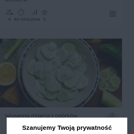
4
40 min
Łatwe
5
Wiosenna mizeria z ogórków
Szanujemy Twoją prywatność