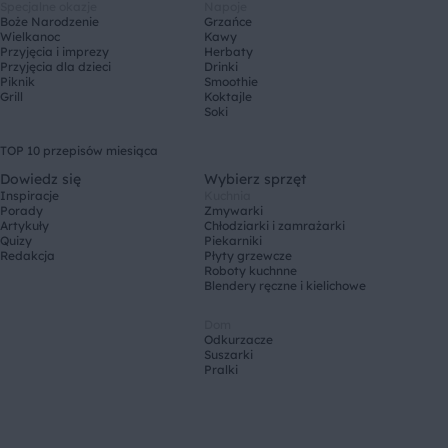
Specjalne okazje
Napoje
Boże Narodzenie
Grzańce
Wielkanoc
Kawy
Przyjęcia i imprezy
Herbaty
Przyjęcia dla dzieci
Drinki
Piknik
Smoothie
Grill
Koktajle
Soki
TOP 10 przepisów miesiąca
Dowiedz się
Wybierz sprzęt
Inspiracje
Kuchnia
Porady
Zmywarki
Artykuły
Chłodziarki i zamrażarki
Quizy
Piekarniki
Redakcja
Płyty grzewcze
Roboty kuchnne
Blendery ręczne i kielichowe
Dom
Odkurzacze
Suszarki
Pralki