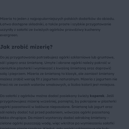
Mizeria to jeden z najpopularniejszych polskich dodatków do obiadu.
Łatwo dostępne składniki, a także proste i szybkie przygotowanie
uczyniły z sałatki ze świeżych ogórków prawdziwy kuchenny
evergreen.
Jak zrobić mizerię?
Do jej przygotowania potrzebujesz ogórki szklarniowe lub gruntowe,
sól i pieprz oraz śmietanę. Umyte i obrane ogórki należy pokroić w
cieniutkie plasterki i wymieszać z kwaśną śmietaną oraz doprawić
solą i pieprzem. Mizeria ze śmietaną to klasyk, ale zamiast śmietany
możesz zrobić wersję fit z jogurtem naturalnym. Mizeria z jogurtem nie
traci nic ze swoich walorów smakowych, a liczba kalorii jest mniejsza.
Do sałatki z ogórków można dodać posiekany świeży
koperek
. Jeśli
przygotowujesz mizerię wcześniej, pamiętaj, by pokrojone w plasterki
ogórki pozostawić w lodówce nieposolone. Śmietanę lub jogurt oraz
sól należy dodać tuż przed podaniem, wówczas ogórki pozostaną
lekko chrupiące. Do mizerii wystarczy dodać odrobinę śmietany –
zielone ogórki puszczają wodę, więc wkrótce po wymieszaniu sałatki
śmietana stanie rzadsza. Kiedyś, gdy ogórki szklarniowe nie były