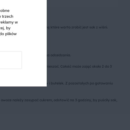
2
10 min
Łatwe
3
odobne
w trzech
 reklamy w
dnym z przetworów na zimę które warto zrobić jest sok z wiśni.
ej, by
do plików
ka jest klarowny i nie wymaga odcedzania.
ilnować i co jakiś czas mieszać. Całość może zająć około 2 do 3
ć i gorący wlać do słoików i butelek. Z pozostałych po gotowaniu
owoce należy zasypać cukrem, odstawić na 3 godziny, by puściły sok,