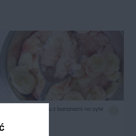
Mix kasz na mleku z bananami na syte
śniadanie
ć