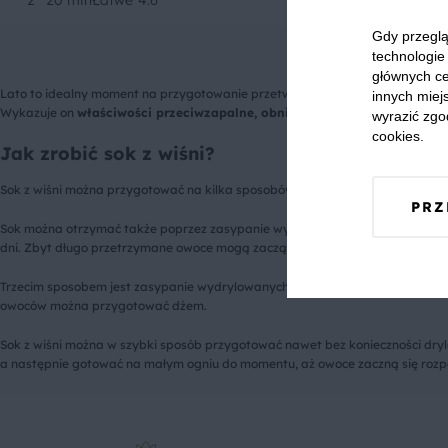
2
20 min
Łatwe
4.6
Gdy przeglą
technologie 
głównych ce
Lato to idealny moment na przygotowanie przetworów. Dzięki nim nawet pod k
innych miejs
Wykazuje on
właściwości przeciwzapalne, obniża gorączkę i łagodzi bó
wyrazić zgo
cookies.
Jak zrobić sok z wiśni?
Sok z wiśni można przygotować na kilka sposobów. Jednym z nich jest wykor
PRZ
Sok można otrzymać także poprzez zasypanie wydrylowanych owoców cukrem. W
dni. Zbyt długo przetrzymane owoce mogą zacząć fermentować.
Trzecim sposobem jest zasypanie wydrylowanych owoców cukrem, a gdy puszc
owoców można przygotować dżem.
Sok z wiśni można w szybki sposób przygotować nawet bez konieczności drylo
a następnie gotować na małym ogniu do momentu, aż owoce zaczną się rozp