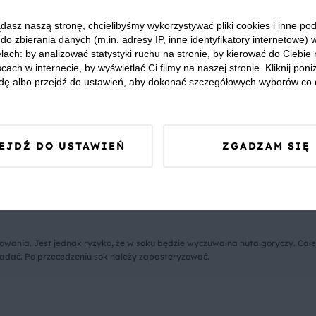
4
60 min
Łatwe
4.11
dasz naszą stronę, chcielibyśmy wykorzystywać pliki cookies i inne p
do zbierania danych (m.in. adresy IP, inne identyfikatory internetowe) 
lach: by analizować statystyki ruchu na stronie, by kierować do Ciebie
oniec roku można cieszyć się smakiem owoców, na które sezon jest krótki. Je
cach w internecie, by wyświetlać Ci filmy na naszej stronie. Kliknij poniż
le mięśni
, co będzie szczególnie przydatne w okresie przeziębień.
dę albo przejdź do ustawień, aby dokonać szczegółowych wyborów co 
zystanie sokownika i gotowanie owoców z cukrem. Dzięki sitku sok z sokowni
EJDŹ DO USTAWIEŃ
ZGADZAM SIĘ
 tym przypadku należy uzbroić się w cierpliwość bowiem mieszankę należy p
zą sok gotować je na małym ogniu. Po przecedzeniu sok należy mocno pogrza
wania. Jest jednak ryzyko, że w soku będzie wyczuwalna nuta goryczy. Całe 
adać. Po przecedzeniu sok należy zapasteryzować.