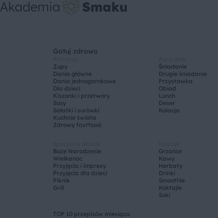
Gotuj zdrowo
Potrawy
Pora dnia
Zupy
Śniadanie
Dania główne
Drugie śniadanie
Dania jednogarnkowe
Przystawka
Dla dzieci
Obiad
Kiszonki i przetwory
Lunch
Sosy
Deser
Sałatki i surówki
Kolacja
Kuchnie świata
Zdrowy fastfood
Specjalne okazje
Napoje
Boże Narodzenie
Grzańce
Wielkanoc
Kawy
Przyjęcia i imprezy
Herbaty
Przyjęcia dla dzieci
Drinki
Piknik
Smoothie
Grill
Koktajle
Soki
TOP 10 przepisów miesiąca