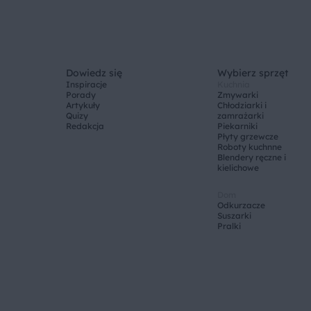
Dowiedz się
Wybierz sprzęt
Inspiracje
Kuchnia
Porady
Zmywarki
Artykuły
Chłodziarki i
Quizy
zamrażarki
Redakcja
Piekarniki
Płyty grzewcze
Roboty kuchnne
Blendery ręczne i
kielichowe
Dom
Odkurzacze
Suszarki
Pralki