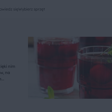
owiedz się
Wybierz sprzęt
ięki nim
w, na
...