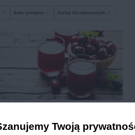
Autor przepisu
Sortuj: Od najnowszych
Domowy sok z wiśni
Szanujemy Twoją prywatnoś