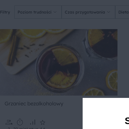
Filtry
Poziom trudności
Czas przygotowania
Dieta
Grzaniec bezalkoholowy