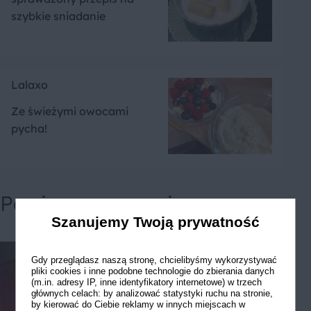
szybkie sniadanie
Lalaxo
Ze świeżymi owocami
pycha!
Powiązane przepisy
Szanujemy Twoją prywatność
Gdy przeglądasz naszą stronę, chcielibyśmy wykorzystywać
pliki cookies i inne podobne technologie do zbierania danych
(m.in. adresy IP, inne identyfikatory internetowe) w trzech
głównych celach: by analizować statystyki ruchu na stronie,
by kierować do Ciebie reklamy w innych miejscach w