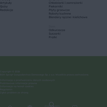
Artykuły
Chłodziarki i zamrażarki
Quizy
Piekarniki
Redakcja
Płyty grzewcze
Roboty kuchnne
Blendery ręczne i kielichowe
Dom
Odkurzacze
Suszarki
Pralki
Copyright © 2026
BSH Sprzęt Gospodarstwa Domowego Sp. z o.o. Wszelkie prawa zastrzeżone.
Informacje o przetwarzaniu danych osobowych
Podstawowe informacje prawne
Informacje na temat cookies
Regulamin
Zgłoś problem ze stroną
Znajdź przepis