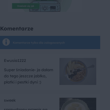
Komentarze
Komentarze tylko dla zalogowanych
Ewusia1222
Super śniadanie- ja dałam
do tego jeszcze jabłko,
płatki i pestki dyni :)
sweek
sprawdzony przepis na