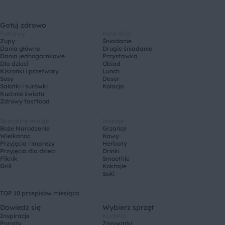
Gotuj zdrowo
Potrawy
Pora dnia
Zupy
Śniadanie
Dania główne
Drugie śniadanie
Dania jednogarnkowe
Przystawka
Dla dzieci
Obiad
Kiszonki i przetwory
Lunch
Sosy
Deser
Sałatki i surówki
Kolacja
Kuchnie świata
Zdrowy fastfood
Specjalne okazje
Napoje
Boże Narodzenie
Grzańce
Wielkanoc
Kawy
Przyjęcia i imprezy
Herbaty
Przyjęcia dla dzieci
Drinki
Piknik
Smoothie
Grill
Koktajle
Soki
TOP 10 przepisów miesiąca
Dowiedz się
Wybierz sprzęt
Inspiracje
Kuchnia
Porady
Zmywarki