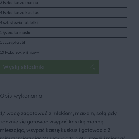
2 łyżka kasza manna
4 łyżka kasza kus kus
4 szt. stewia tabletki
1 łyżeczka masło
1 szczypta sól
10 łyżka sok wiśniowy
Wyślij składniki
Opis wykonania
1/ wodę zagotować z mlekiem, masłem, solą gdy
zacznie się gotowac wsypać kaszkę mannę
mieszając, wsypać kaszę kuskus i gotować z 2
minuty mieszając 2/ wsypać tabletki stewii i mieszać