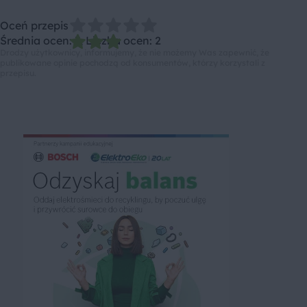
Oceń przepis
Średnia ocen: 3, Liczba ocen: 2
Drodzy użytkownicy, informujemy, że nie możemy Was zapewnić, że
publikowane opinie pochodzą od konsumentów, którzy korzystali z
przepisu.