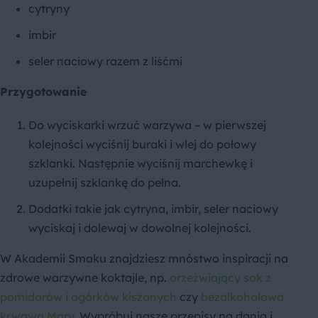
cytryny
imbir
seler naciowy razem z liśćmi
Przygotowanie
Do wyciskarki wrzuć warzywa – w pierwszej
kolejności wyciśnij buraki i wlej do połowy
szklanki. Następnie wyciśnij marchewkę i
uzupełnij szklankę do pełna.
Dodatki takie jak cytryna, imbir, seler naciowy
wyciskaj i dolewaj w dowolnej kolejności.
W Akademii Smaku znajdziesz mnóstwo inspiracji na
zdrowe warzywne koktajle, np.
orzeźwiający sok z
pomidorów i ogórków kiszonych
czy
bezalkoholowa
krwawa Mary
. Wypróbuj nasze przepisy na dania i