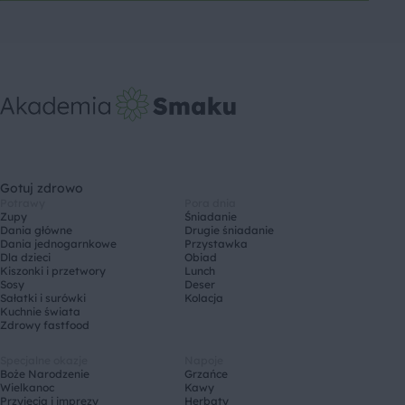
Gotuj zdrowo
Potrawy
Pora dnia
Zupy
Śniadanie
Dania główne
Drugie śniadanie
Dania jednogarnkowe
Przystawka
Dla dzieci
Obiad
Kiszonki i przetwory
Lunch
Sosy
Deser
Sałatki i surówki
Kolacja
Kuchnie świata
Zdrowy fastfood
Specjalne okazje
Napoje
Boże Narodzenie
Grzańce
Wielkanoc
Kawy
Przyjęcia i imprezy
Herbaty