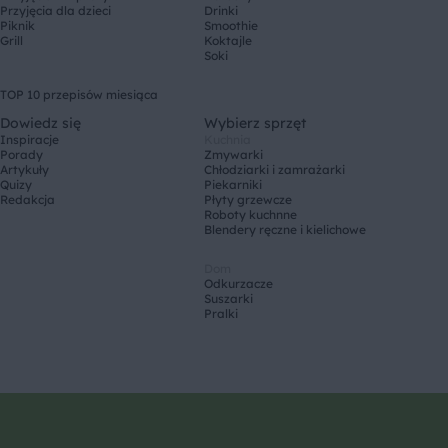
Przyjęcia dla dzieci
Drinki
Piknik
Smoothie
Grill
Koktajle
Soki
TOP 10 przepisów miesiąca
Dowiedz się
Wybierz sprzęt
Inspiracje
Kuchnia
Porady
Zmywarki
Artykuły
Chłodziarki i zamrażarki
Quizy
Piekarniki
Redakcja
Płyty grzewcze
Roboty kuchnne
Blendery ręczne i kielichowe
Dom
Odkurzacze
Suszarki
Pralki