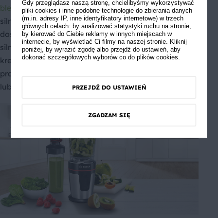
Gdy przeglądasz naszą stronę, chcielibyśmy wykorzystywać
blender kielichowy Bosch
. Sprzęt wyposażony jest w
pliki cookies i inne podobne technologie do zbierania danych
(m.in. adresy IP, inne identyfikatory internetowe) w trzech
silnik o dużej mocy (1000 W), co zapewni szybkie i
głównych celach: by analizować statystyki ruchu na stronie,
doskonałe przetwarzanie żywności. Im wyższa moc
by kierować do Ciebie reklamy w innych miejscach w
internecie, by wyświetlać Ci filmy na naszej stronie. Kliknij
silnika, tym nasze koktajle będą gładsze i bardziej
poniżej, by wyrazić zgodę albo przejdź do ustawień, aby
dokonać szczegółowych wyborów co do plików cookies.
kremowe. W zestawie z blenderem znajduje się
praktyczny pojemnik, w którym łatwo przechowasz
lub zabierzesz ze sobą przygotowany napój.
PRZEJDŹ DO USTAWIEŃ
ZGADZAM SIĘ