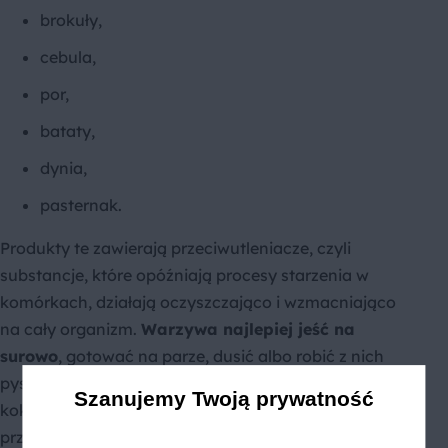
brokuły,
cebula,
por,
bataty,
dynia,
pasternak.
Produkty te zawierają przeciwutleniacze, czyli
substancje, które opóźniają procesy starzenia w
komórkach, działają oczyszczająco i wzmacniająco
na cały organizm.
Warzywa najlepiej jeść na
surowo
, gotować na parze, dusić albo robić z nich
pyszne i zdrowe
koktajle
. Do stworzenia warzywnego
Szanujemy Twoją prywatność
koktajlu użyj dobrej jakości sprzętu. W
przygotowaniu tego rodzaju napoju pomocny będzie