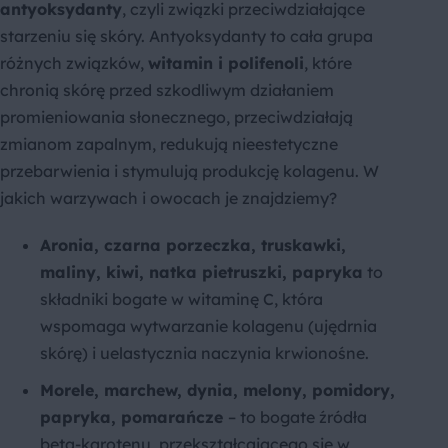
antyoksydanty
, czyli związki przeciwdziałające
starzeniu się skóry. Antyoksydanty to cała grupa
różnych związków,
witamin i polifenoli
, które
chronią skórę przed szkodliwym działaniem
promieniowania słonecznego, przeciwdziałają
zmianom zapalnym, redukują nieestetyczne
przebarwienia i stymulują produkcję kolagenu. W
jakich warzywach i owocach je znajdziemy?
Aronia, czarna porzeczka, truskawki,
maliny, kiwi, natka pietruszki, papryka
to
składniki bogate w witaminę C, która
wspomaga wytwarzanie kolagenu (ujędrnia
skórę) i uelastycznia naczynia krwionośne.
Morele, marchew, dynia, melony, pomidory,
papryka, pomarańcze
– to bogate źródła
beta-karotenu, przekształcającego się w