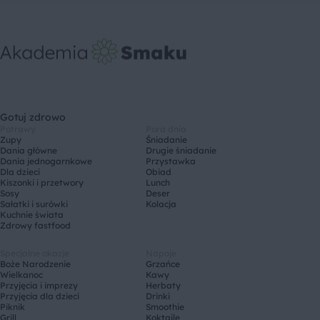
Gotuj zdrowo
Potrawy
Pora dnia
Zupy
Śniadanie
Dania główne
Drugie śniadanie
Dania jednogarnkowe
Przystawka
Dla dzieci
Obiad
Kiszonki i przetwory
Lunch
Sosy
Deser
Sałatki i surówki
Kolacja
Kuchnie świata
Zdrowy fastfood
Specjalne okazje
Napoje
Boże Narodzenie
Grzańce
Wielkanoc
Kawy
Przyjęcia i imprezy
Herbaty
Przyjęcia dla dzieci
Drinki
Piknik
Smoothie
Grill
Koktajle