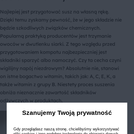
Najlepiej jest przygotować susz na własną rękę.
Dzięki temu zyskamy pewność, że w jego składzie nie
będzie szkodliwych związków chemicznych.
Popularną praktyką producentów jest trzymanie
owoców w dwutlenku siarki. Z tego względu przed
przygotowaniem kompotu najbezpieczniej jest
składniki sparzyć albo namoczyć. Czy ta cecha czyni
wigilijny napój niezdrowym? Absolutnie nie, stanowi
on istne bogactwo witamin, takich jak: A, C, E, K, a
także witamin z grupy B. Niestety proces suszenia
obniża nieznacznie zawartość składników
odżywczych w produktach.
Szanujemy Twoją prywatność
Gdy przeglądasz naszą stronę, chcielibyśmy wykorzystywać