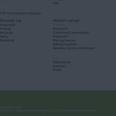
Soki
TOP 10 przepisów miesiąca
Dowiedz się
Wybierz sprzęt
Inspiracje
Kuchnia
Porady
Zmywarki
Artykuły
Chłodziarki i zamrażarki
Quizy
Piekarniki
Redakcja
Płyty grzewcze
Roboty kuchnne
Blendery ręczne i kielichowe
Dom
Odkurzacze
Suszarki
Pralki
Copyright © 2026
BSH Sprzęt Gospodarstwa Domowego Sp. z o.o. Wszelkie prawa zastrzeżone.