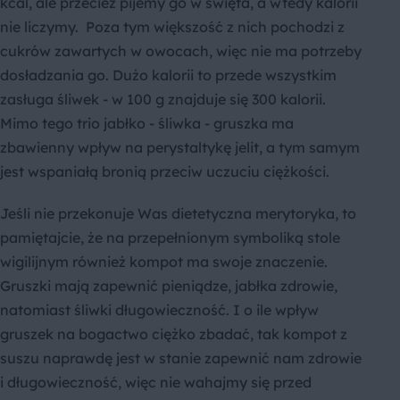
kcal, ale przecież pijemy go w święta, a wtedy kalorii
nie liczymy. Poza tym większość z nich pochodzi z
cukrów zawartych w owocach, więc nie ma potrzeby
dosładzania go. Dużo kalorii to przede wszystkim
zasługa śliwek - w 100 g znajduje się 300 kalorii.
Mimo tego trio jabłko - śliwka - gruszka ma
zbawienny wpływ na perystaltykę jelit, a tym samym
jest wspaniałą bronią przeciw uczuciu ciężkości.
Jeśli nie przekonuje Was dietetyczna merytoryka, to
pamiętajcie, że na przepełnionym symboliką stole
wigilijnym również kompot ma swoje znaczenie.
Gruszki mają zapewnić pieniądze, jabłka zdrowie,
natomiast śliwki długowieczność. I o ile wpływ
gruszek na bogactwo ciężko zbadać, tak kompot z
suszu naprawdę jest w stanie zapewnić nam zdrowie
i długowieczność, więc nie wahajmy się przed