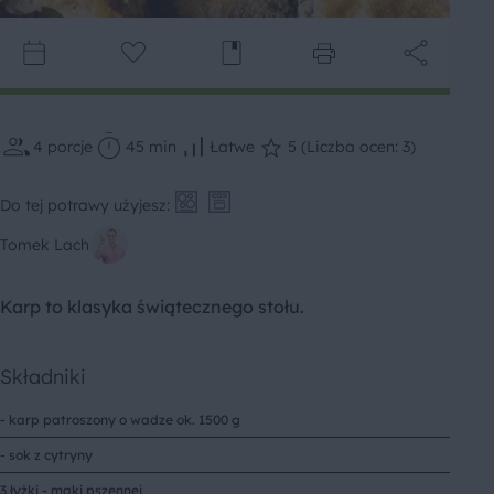
4
porcje
45 min
Łatwe
5 (Liczba ocen: 3)
Do tej potrawy użyjesz:
Tomek Lach
Karp to klasyka świątecznego stołu.
Składniki
- karp patroszony o wadze ok. 1500 g
- sok z cytryny
3 łyżki - mąki pszennej