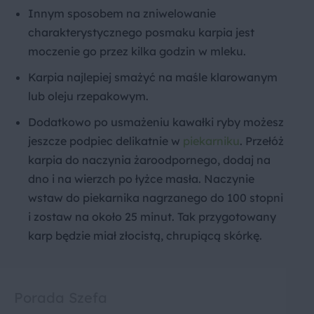
Innym sposobem na zniwelowanie
charakterystycznego posmaku karpia jest
moczenie go przez kilka godzin w mleku.
Karpia najlepiej smażyć na maśle klarowanym
lub oleju rzepakowym.
Dodatkowo po usmażeniu kawałki ryby możesz
jeszcze podpiec delikatnie w
piekarniku
. Przełóż
karpia do naczynia żaroodpornego, dodaj na
dno i na wierzch po łyżce masła. Naczynie
wstaw do piekarnika nagrzanego do 100 stopni
i zostaw na około 25 minut. Tak przygotowany
karp będzie miał złocistą, chrupiącą skórkę.
Porada Szefa