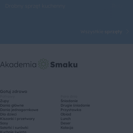
Drobny sprzęt kuchenny
Roboty 
Wszystkie
sprzęty
Gotuj zdrowo
Potrawy
Pora dnia
Zupy
Śniadanie
Dania główne
Drugie śniadanie
Dania jednogarnkowe
Przystawka
Dla dzieci
Obiad
Kiszonki i przetwory
Lunch
Sosy
Deser
Sałatki i surówki
Kolacja
Kuchnie świata