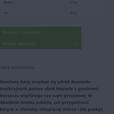
Białko
1.9 g
Sól
3.8 g
Przelicz składniki
Wyślij składniki
Opis wykonania
Smażony karp znajduje się wśród dwunastu
tradycyjnych potraw obok kapusty z grzybami,
barszczu wigilijnego czy zupy grzybowej. W
Akademii Smaku pokażę, jak przygotować
karpia w złocistej, chrupiącej skórce i jak pozbyć