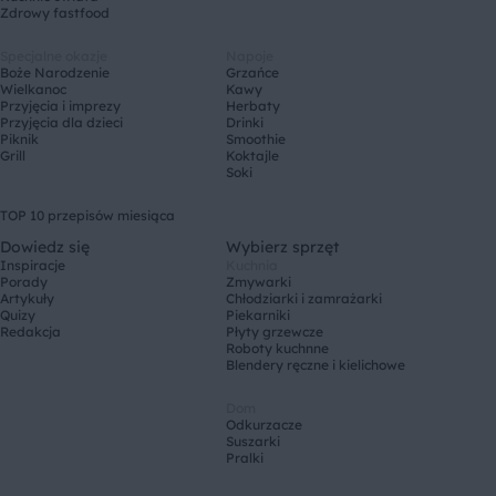
Zdrowy fastfood
Specjalne okazje
Napoje
Boże Narodzenie
Grzańce
Wielkanoc
Kawy
Przyjęcia i imprezy
Herbaty
Przyjęcia dla dzieci
Drinki
Piknik
Smoothie
Grill
Koktajle
Soki
TOP 10 przepisów miesiąca
Dowiedz się
Wybierz sprzęt
Inspiracje
Kuchnia
Porady
Zmywarki
Artykuły
Chłodziarki i zamrażarki
Quizy
Piekarniki
Redakcja
Płyty grzewcze
Roboty kuchnne
Blendery ręczne i kielichowe
Dom
Odkurzacze
Suszarki
Pralki