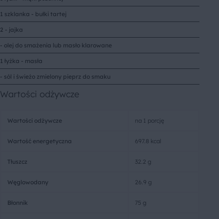
1 szklanka - bułki tartej
2 - jajka
- olej do smażenia lub masło klarowane
1 łyżka - masła
- sól i świeżo zmielony pieprz do smaku
Wartości odżywcze
Wartości odżywcze
na 1 porcję
Wartość energetyczna
697.8 kcal
Tłuszcz
32.2 g
Węglowodany
26.9 g
Błonnik
75 g