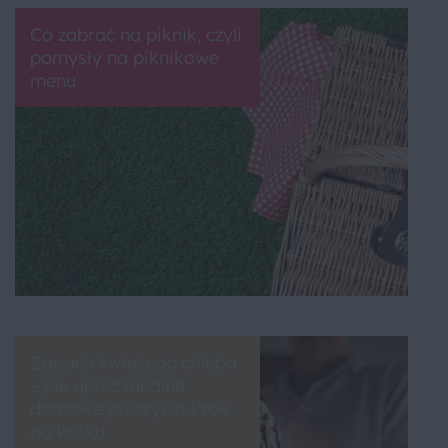
Co zabrać na piknik, czyli
pomysły na piknikowe
menu
Zapach świeżego chleba
– jak upiec idealne
domowe pieczywo krok
po kroku