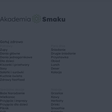
Gotuj zdrowo
Potrawy
Pora dnia
Zupy
Śniadanie
Dania główne
Drugie śniadanie
Dania jednogarnkowe
Przystawka
Dla dzieci
Obiad
Kiszonki i przetwory
Lunch
Sosy
Deser
Sałatki i surówki
Kolacja
Kuchnie świata
Zdrowy fastfood
Specjalne okazje
Napoje
Boże Narodzenie
Grzańce
Wielkanoc
Kawy
Przyjęcia i imprezy
Herbaty
Przyjęcia dla dzieci
Drinki
Piknik
Smoothie
Grill
Koktajle