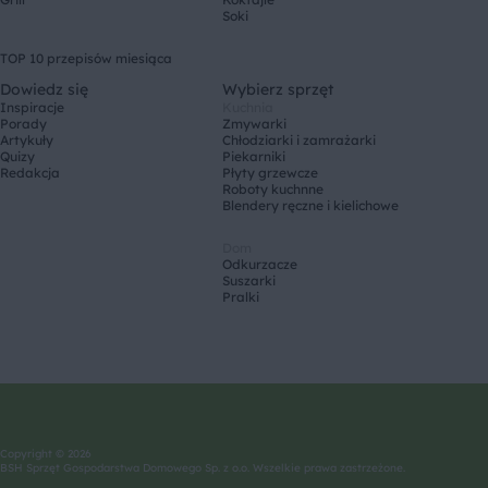
Soki
TOP 10 przepisów miesiąca
Dowiedz się
Wybierz sprzęt
Inspiracje
Kuchnia
Porady
Zmywarki
Artykuły
Chłodziarki i zamrażarki
Quizy
Piekarniki
Redakcja
Płyty grzewcze
Roboty kuchnne
Blendery ręczne i kielichowe
Dom
Odkurzacze
Suszarki
Pralki
Copyright © 2026
BSH Sprzęt Gospodarstwa Domowego Sp. z o.o. Wszelkie prawa zastrzeżone.