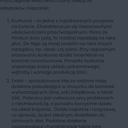
Poszczególne właściwości curry zależą od
składników mieszanki:
Kurkuma – to jedna z najzdrowszych przypraw
na świecie. Charakteryzuje się niesamowitymi
właściwościami przeciwzapalnymi. Mimo że
Hindusi dużo palą, to rzadziej zapadają na raka
płuc. Do tego są mniej podatni na raka innych
narządów, np. nerek czy piersi. Przy regularnym
stosowaniu kurkuma działa śmiertelnie na
komórki nowotworowe. Ponadto kurkuma
wspomaga pracę układu pokarmowego,
wątroby i wzmaga produkcję żółci.
Imbir – sproszkowane kłącza roślinne mają
działanie pobudzające w stosunku do komórek
wytwarzających ślinę, soki żołądkowe, a także
żółć. Polecany jest zwłaszcza przy problemach
z niestrawnością, a ponadto korzystnie działa
na układ krążenia. Działa napotnie i rozgrzewa,
co sprawia, że jest idealnym dodatkiem do
zimowych dań. Podobne działanie
rozgrzewające charakteryzuje także inny