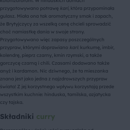
kolonizatorom. W hinduskich domach
przygotowywano potrawę
kari
, która przypominała
gulasz. Miała ona tak aromatyczny smak i zapach,
że Brytyjczycy za wszelką cenę chcieli sprowadzić
choć namiastkę dania w swoje strony.
Przygotowywano więc zapasy poszczególnych
przypraw, którymi doprawiano
kari
: kurkumę, imbir,
kolendrę, pieprz czarny, kmin rzymski, a także
gorczycę czarną i chili. Czasami dodawano także
anyż i kardamon. Nic dziwnego, że ta mieszanka
znana jest jako jedna z najzdrowszych przypraw
świata! Z jej korzystnego wpływu korzystają przede
wszystkim kuchnie: hinduska, tamilska, azjatycka
czy tajska.
Składniki
curry