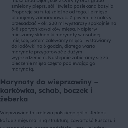
musztarda Dijon, sok z cytryny oraz grubo
zmielony pieprz, sól i świeżo posiekana bazylia.
Proporcje są tutaj zależne od tego, ile mięsa
planujemy zamarynować. Z piwem nie należy
przesadzać – ok. 200 ml wystarczy spokojnie na
6-8 sporych kawałków mięsa. Najpierw
mieszamy składniki marynaty w osobnej
miejsce, potem zalewamy mięso i wstawiamy
do lodówki na 6 godzin, dlatego warto
marynatę przygotować z dużym
wyprzedzeniem. Następnie zabieramy się za
pieczenie mięsa często podlewając go
marynatą.
Marynaty do wieprzowiny –
karkówka, schab, boczek i
żeberka
Wieprzowina to królowa polskiego grilla. Jednak
każde z mięs ma inną strukturę, zawartość tłuszczu i
wymaga nieco innego podejścia. Łączy je jedno: