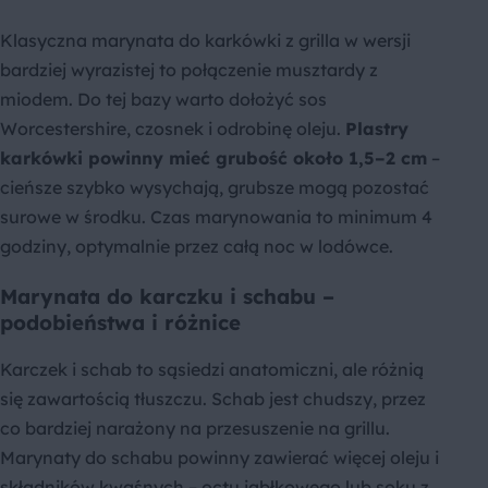
Klasyczna marynata do karkówki z grilla w wersji
bardziej wyrazistej to połączenie musztardy z
miodem. Do tej bazy warto dołożyć sos
Worcestershire, czosnek i odrobinę oleju.
Plastry
karkówki powinny mieć grubość około 1,5–2 cm
–
cieńsze szybko wysychają, grubsze mogą pozostać
surowe w środku. Czas marynowania to minimum 4
godziny, optymalnie przez całą noc w lodówce.
Marynata do karczku i schabu –
podobieństwa i różnice
Karczek i schab to sąsiedzi anatomiczni, ale różnią
się zawartością tłuszczu. Schab jest chudszy, przez
co bardziej narażony na przesuszenie na grillu.
Marynaty do schabu powinny zawierać więcej oleju i
składników kwaśnych – octu jabłkowego lub soku z