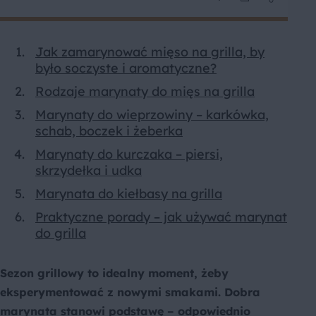
Jak zamarynować mięso na grilla, by
było soczyste i aromatyczne?
Rodzaje marynaty do mięs na grilla
Marynaty do wieprzowiny – karkówka,
schab, boczek i żeberka
Marynaty do kurczaka – piersi,
skrzydełka i udka
Marynata do kiełbasy na grilla
Praktyczne porady – jak używać marynat
do grilla
Sezon grillowy to idealny moment, żeby
eksperymentować z nowymi smakami. Dobra
marynata stanowi podstawę – odpowiednio