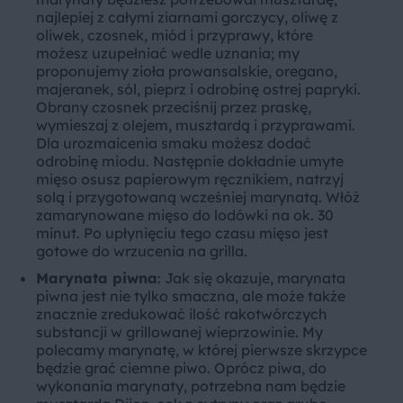
najlepiej z całymi ziarnami gorczycy, oliwę z
oliwek, czosnek, miód i przyprawy, które
możesz uzupełniać wedle uznania; my
proponujemy zioła prowansalskie, oregano,
majeranek, sól, pieprz i odrobinę ostrej papryki.
Obrany czosnek przeciśnij przez praskę,
wymieszaj z olejem, musztardą i przyprawami.
Dla urozmaicenia smaku możesz dodać
odrobinę miodu. Następnie dokładnie umyte
mięso osusz papierowym ręcznikiem, natrzyj
solą i przygotowaną wcześniej marynatą. Włóż
zamarynowane mięso do lodówki na ok. 30
minut. Po upłynięciu tego czasu mięso jest
gotowe do wrzucenia na grilla.
Marynata piwna
: Jak się okazuje, marynata
piwna jest nie tylko smaczna, ale może także
znacznie zredukować ilość rakotwórczych
substancji w grillowanej wieprzowinie. My
polecamy marynatę, w której pierwsze skrzypce
będzie grać ciemne piwo. Oprócz piwa, do
wykonania marynaty, potrzebna nam będzie