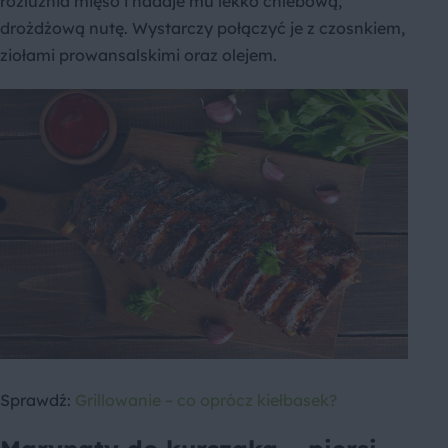
rozluźnia mięso i nadaje mu lekko chlebową,
drożdżową nutę. Wystarczy połączyć je z czosnkiem,
ziołami prowansalskimi oraz olejem.
Sprawdź:
Grillowanie – co oprócz kiełbasek?