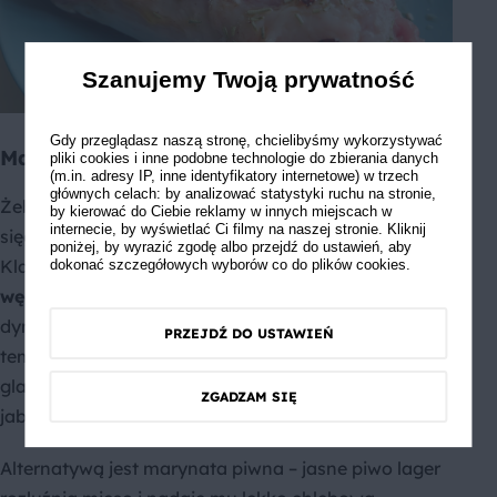
Szanujemy Twoją prywatność
Gdy przeglądasz naszą stronę, chcielibyśmy wykorzystywać
Marynata do żeberek i boczku
pliki cookies i inne podobne technologie do zbierania danych
(m.in. adresy IP, inne identyfikatory internetowe) w trzech
głównych celach: by analizować statystyki ruchu na stronie,
Żeberka i boczek to mięsa, przy których warto
by kierować do Ciebie reklamy w innych miejscach w
internecie, by wyświetlać Ci filmy na naszej stronie. Kliknij
sięgnąć po bardziej intensywne, złożone marynaty.
poniżej, by wyrazić zgodę albo przejdź do ustawień, aby
Klasyczna kompozycja to sos
sojowy, papryka
dokonać szczegółowych wyborów co do plików cookies.
wędzona i brązowy cukier
– połączenie słonego,
dymnego oraz słodkiego, które w wysokiej
PRZEJDŹ DO USTAWIEŃ
temperaturze grilla tworzy ciemną, aromatyczną
glazurę. Można uzupełnić ją o czosnek, ocet
ZGADZAM SIĘ
jabłkowy i odrobinę oleju.
Alternatywą jest marynata piwna – jasne piwo lager