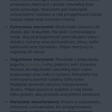
orzeszków ziemnych i dodać niewielką ilość
wina ryżowego. Marynata jest niezwykle
uniwersalna i możesz w niej przygotować każdy
rodzaj mięsa oraz owoców morza.
Cytrynowa marynata:
Doskonała zarówno do
drobiu jak i krewetek. Ma lekki i orzeźwiający
smak. Aby ją przygotować potrzebujesz soku i
skórki z cytryny oraz pomarańczy, oliwy, natki
pietruszki oraz tymianku. Mięso marynuj co
najmniej 30 minut.
Jogurtowa marynata
: Powstaje z połączenia
jogurtu,
kminku
, curry, pieprzu, soli i czosnku.
Możesz do niej dodać niewielką ilość cukru
brązowego oraz soku z cytryny. Marynata ma
intensywny aromat i piękny żółty kolor.
Najlepiej sprawdzi się przy marynowaniu
drobiu. Mięso powinno spędzić w niej około
kilku godzin, aby przeszło wszystkimi smakami.
Marynata musztardowa
: Prosta w wykonaniu,
smaczna i uniwersalna. Do przygotowania
marynaty będziesz potrzebował musztardę,