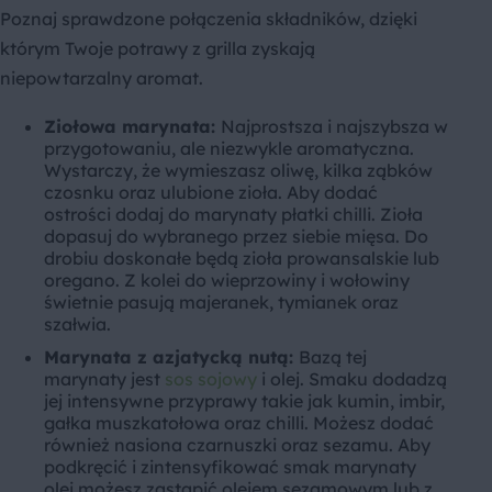
Poznaj sprawdzone połączenia składników, dzięki
którym Twoje potrawy z grilla zyskają
niepowtarzalny aromat.
Ziołowa marynata:
Najprostsza i najszybsza w
przygotowaniu, ale niezwykle aromatyczna.
Wystarczy, że wymieszasz oliwę, kilka ząbków
czosnku oraz ulubione zioła. Aby dodać
ostrości dodaj do marynaty płatki chilli. Zioła
dopasuj do wybranego przez siebie mięsa. Do
drobiu doskonałe będą zioła prowansalskie lub
oregano. Z kolei do wieprzowiny i wołowiny
świetnie pasują majeranek, tymianek oraz
szałwia.
Marynata z azjatycką nutą:
Bazą tej
marynaty jest
sos sojowy
i olej. Smaku dodadzą
jej intensywne przyprawy takie jak kumin, imbir,
gałka muszkatołowa oraz chilli. Możesz dodać
również nasiona czarnuszki oraz sezamu. Aby
podkręcić i zintensyfikować smak marynaty
olej możesz zastąpić olejem sezamowym lub z