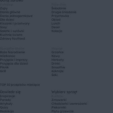
Gotuj zdrowo
Potrawy
Pora dnia
Zupy
Śniadanie
Dania główne
Drugie śniadanie
Dania jednogarnkowe
Przystawka
Dla dzieci
Obiad
Kiszonki i przetwory
Lunch
Sosy
Deser
Sałatki i surówki
Kolacja
Kuchnie świata
Zdrowy fastfood
Specjalne okazje
Napoje
Boże Narodzenie
Grzańce
Wielkanoc
Kawy
Przyjęcia i imprezy
Herbaty
Przyjęcia dla dzieci
Drinki
Piknik
Smoothie
Grill
Koktajle
Soki
TOP 10 przepisów miesiąca
Dowiedz się
Wybierz sprzęt
Inspiracje
Kuchnia
Porady
Zmywarki
Artykuły
Chłodziarki i zamrażarki
Quizy
Piekarniki
Redakcja
Płyty grzewcze