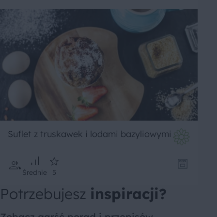
Suflet z truskawek i lodami bazyliowymi
Średnie
5
Potrzebujesz
inspiracji?
Zobacz garść porad i przepisów