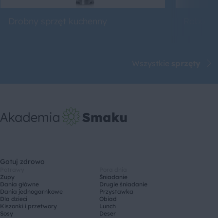
Drobny sprzęt kuchenny
Roboty 
Wszystkie
sprzęty
Gotuj zdrowo
Potrawy
Pora dnia
Zupy
Śniadanie
Dania główne
Drugie śniadanie
Dania jednogarnkowe
Przystawka
Dla dzieci
Obiad
Kiszonki i przetwory
Lunch
Sosy
Deser