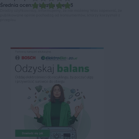
Średnia ocen: 5, Liczba ocen: 3
Drodzy użytkownicy, informujemy, że nie możemy Was zapewnić, że
publikowane opinie pochodzą od konsumentów, którzy korzystali z
przepisu.