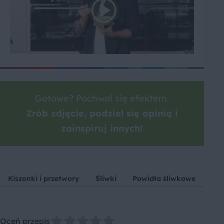
Gotowe? Pochwal się efektem.
Zrób zdjęcie, podziel się opinią i
zainspiruj innych!
Kiszonki i przetwory
Śliwki
Powidła śliwkowe
Pła
Oceń przepis