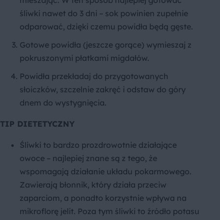
mieszając. W ten sposób najlepiej gotować
śliwki nawet do 3 dni – sok powinien zupełnie
odparować, dzięki czemu powidła będą gęste.
Gotowe powidła (jeszcze gorące) wymieszaj z
pokruszonymi płatkami migdałów.
Powidła przekładaj do przygotowanych
słoiczków, szczelnie zakręć i odstaw do góry
dnem do wystygnięcia.
TIP DIETETYCZNY
Śliwki to bardzo prozdrowotnie działające
owoce – najlepiej znane są z tego, że
wspomagają działanie układu pokarmowego.
Zawierają błonnik, który działa przeciw
zaparciom, a ponadto korzystnie wpływa na
mikroflorę jelit. Poza tym śliwki to źródło potasu