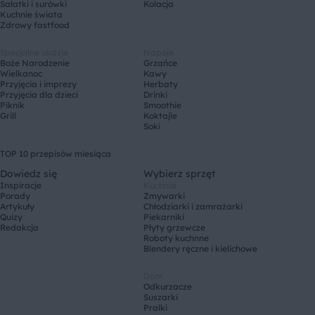
Sałatki i surówki
Kolacja
Kuchnie świata
Zdrowy fastfood
Specjalne okazje
Napoje
Boże Narodzenie
Grzańce
Wielkanoc
Kawy
Przyjęcia i imprezy
Herbaty
Przyjęcia dla dzieci
Drinki
Piknik
Smoothie
Grill
Koktajle
Soki
TOP 10 przepisów miesiąca
Dowiedz się
Wybierz sprzęt
Inspiracje
Kuchnia
Porady
Zmywarki
Artykuły
Chłodziarki i zamrażarki
Quizy
Piekarniki
Redakcja
Płyty grzewcze
Roboty kuchnne
Blendery ręczne i kielichowe
Dom
Odkurzacze
Suszarki
Pralki