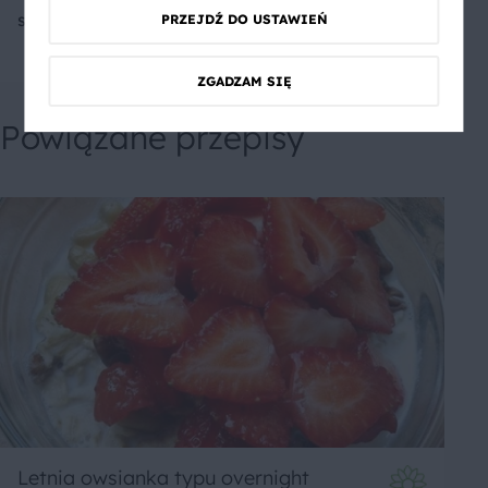
słońcem
PRZEJDŹ DO USTAWIEŃ
ZGADZAM SIĘ
Powiązane przepisy
Letnia owsianka typu overnight