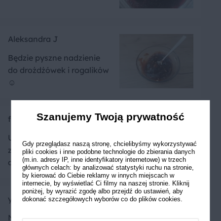
Aleksandra J
Będzie pyszne nadzienie
do drożdżówek i rogalików
☺️
Szanujemy Twoją prywatność
fiziowaaa
Uwielbiam ten przepis,
Gdy przeglądasz naszą stronę, chcielibyśmy wykorzystywać
zawsze dodaję te powidła
pliki cookies i inne podobne technologie do zbierania danych
(m.in. adresy IP, inne identyfikatory internetowe) w trzech
do tortów :D
głównych celach: by analizować statystyki ruchu na stronie,
by kierować do Ciebie reklamy w innych miejscach w
internecie, by wyświetlać Ci filmy na naszej stronie. Kliknij
poniżej, by wyrazić zgodę albo przejdź do ustawień, aby
yummyyum
dokonać szczegółowych wyborów co do plików cookies.
Najlepsze powidła pod