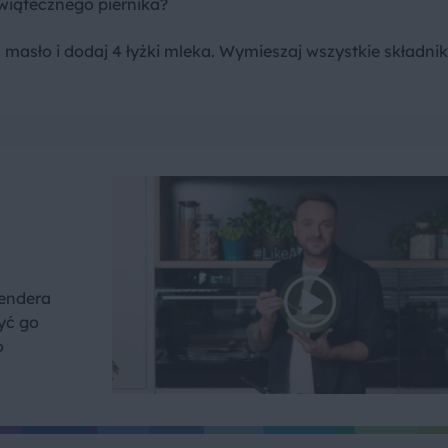
wiątecznego piernika?
masło i dodaj 4 łyżki mleka. Wymieszaj wszystkie składniki
lendera
yć go
o