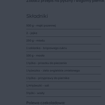
Zobacz przepis na pyszny i wilgotny pierni
Składniki
500 g - mąki pszennej
2 - jajka
250 g - miodu
1 szklanka - brązowego cukru
100 g - masła
1 łyżka - proszku do pieczenia
1 łyżeczka - ziela angielskie zmielonego
1 łyżka - przyprawy do piernika
1/4 łyżeczki - soli
3 łyżki - wody
Polewa czekoladowa: