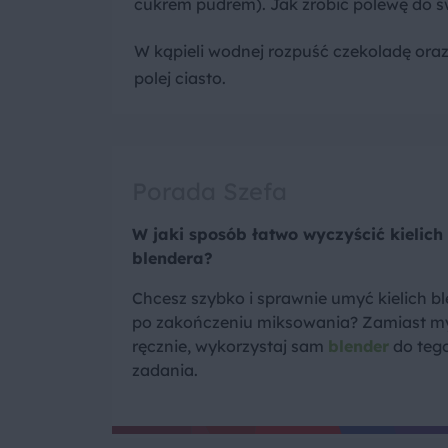
cukrem pudrem). Jak zrobić polewę do ś
W kąpieli wodnej rozpuść czekoladę oraz 
polej ciasto.
Porada Szefa
W jaki sposób łatwo wyczyścić kielich
blendera?
Chcesz szybko i sprawnie umyć kielich b
po zakończeniu miksowania? Zamiast m
ręcznie, wykorzystaj sam
blender
do teg
zadania.