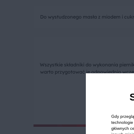
Do wystudzonego masła z miodem i cukre
Wszystkie składniki do wykonania piern
warto przygotować je odpowiednio wcześni
uwadze, 
Gdy przeglą
technologie 
głównych ce