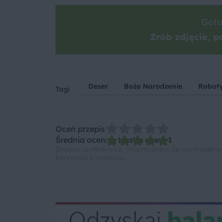
Goto
Zrób zdjęcie, po
Deser
Boże Narodzenie
Robot
Tagi
Oceń przepis
Średnia ocen: 5, Liczba ocen: 1
Drodzy użytkownicy, informujemy, że nie możemy
korzystali z przepisu.