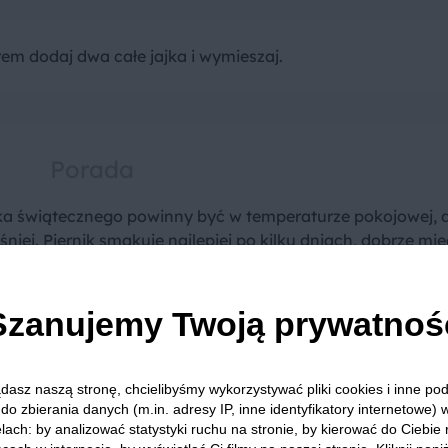
m dodaj dwa całe jajka i wymieszaj.
Porada
ika świątecznego powinny być w temperaturze pokojowej, 
ej. Piernik smakuje najlepiej po kilku dniach, dobrze mie
przygotowując ciasto na święta.
Szanujemy Twoją prywatnoś
dasz naszą stronę, chcielibyśmy wykorzystywać pliki cookies i inne p
do zbierania danych (m.in. adresy IP, inne identyfikatory internetowe) 
lach: by analizować statystyki ruchu na stronie, by kierować do Ciebie