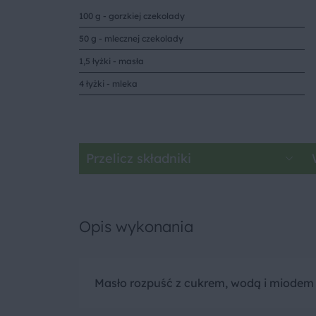
100 g - gorzkiej czekolady
50 g - mlecznej czekolady
1,5 łyżki - masła
4 łyżki - mleka
Przelicz składniki
Opis wykonania
Masło rozpuść z cukrem, wodą i miodem 