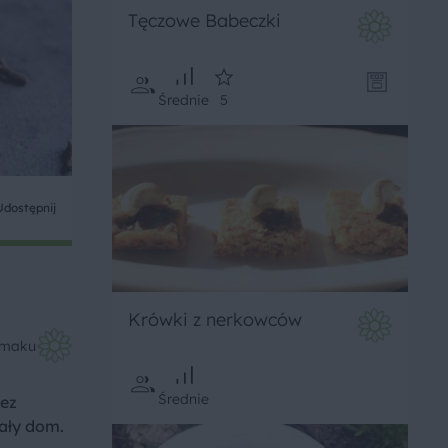
Tęczowe Babeczki
Średnie
5
Udostępnij
Krówki z nerkowców
Smaku
Średnie
bez
ały dom.