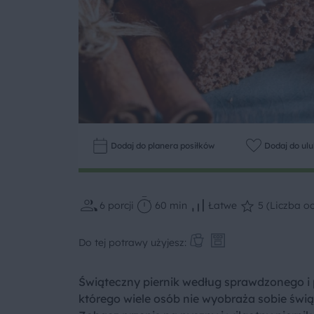
Dodaj do planera posiłków
Dodaj do ul
6
porcji
60 min
Łatwe
5 (Liczba oc
Do tej potrawy użyjesz:
Świąteczny piernik według sprawdzonego i p
którego wiele osób nie wyobraża sobie świą