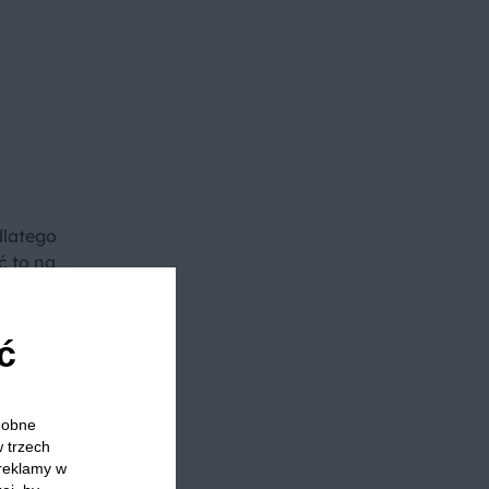
dlatego
ć to na
ć
odobne
w trzech
 reklamy w