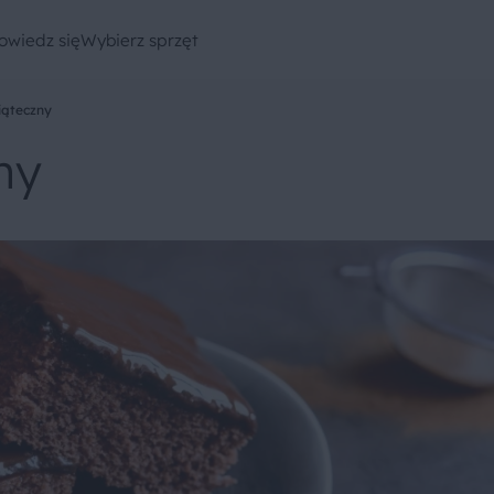
owiedz się
Wybierz sprzęt
iąteczny
ny