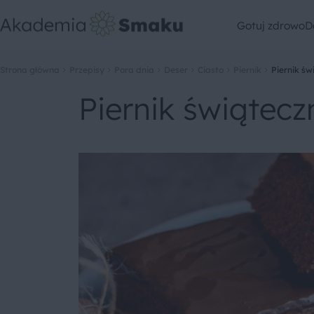
Gotuj zdrowo
D
Strona główna
Przepisy
Pora dnia
Deser
Ciasto
Piernik
Piernik św
Piernik świątecz