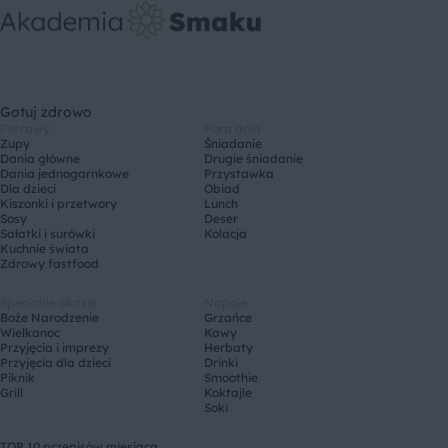
Gotuj zdrowo
Potrawy
Pora dnia
Zupy
Śniadanie
Dania główne
Drugie śniadanie
Dania jednogarnkowe
Przystawka
Dla dzieci
Obiad
Kiszonki i przetwory
Lunch
Sosy
Deser
Sałatki i surówki
Kolacja
Kuchnie świata
Zdrowy fastfood
Specjalne okazje
Napoje
Boże Narodzenie
Grzańce
Wielkanoc
Kawy
Przyjęcia i imprezy
Herbaty
Przyjęcia dla dzieci
Drinki
Piknik
Smoothie
Grill
Koktajle
Soki
TOP 10 przepisów miesiąca