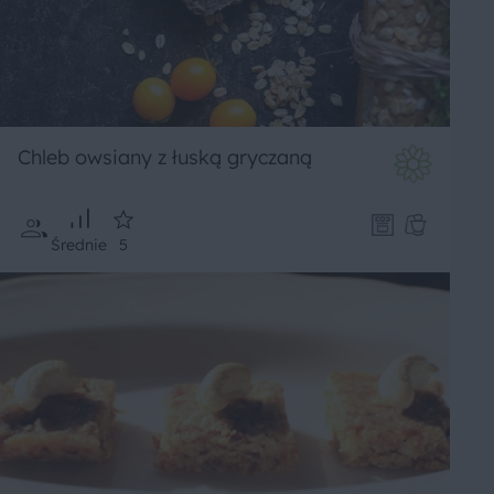
Chleb owsiany z łuską gryczaną
Średnie
5