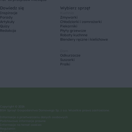
Dowiedz się
Wybierz sprzęt
Inspiracje
Kuchnia
Porady
Zmywarki
Artykuły
Chłodziarki i zamrażarki
Quizy
Piekarniki
Redakcja
Płyty grzewcze
Roboty kuchnne
Blendery ręczne i kielichowe
Dom
Odkurzacze
Suszarki
Pralki
Copyright © 2026
BSH Sprzęt Gospodarstwa Domowego Sp. z o.o. Wszelkie prawa zastrzeżone.
Informacje o przetwarzaniu danych osobowych
Podstawowe informacje prawne
Informacje na temat cookies
Regulamin