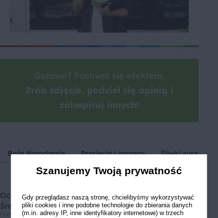
Gotowe? Pochwal się efektem.
Zrób zdjęcie, podziel się opinią i
zainspiruj innych!
Boże Narodzenie
Przyjęcia i imprezy
Śliwki suszone
Szanujemy Twoją prywatność
Oceń przepis
Gdy przeglądasz naszą stronę, chcielibyśmy wykorzystywać
Średnia ocen: 5, Liczba ocen: 1
pliki cookies i inne podobne technologie do zbierania danych
(m.in. adresy IP, inne identyfikatory internetowe) w trzech
Drodzy użytkownicy, informujemy, że nie możemy Was zapewnić, że