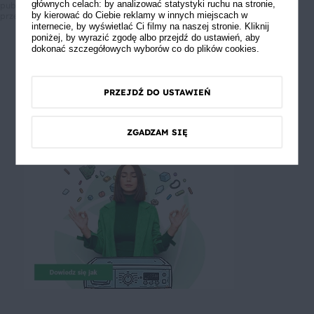
głównych celach: by analizować statystyki ruchu na stronie,
publikowane opinie pochodzą od konsumentów, którzy korzystali z
by kierować do Ciebie reklamy w innych miejscach w
przepisu.
internecie, by wyświetlać Ci filmy na naszej stronie. Kliknij
poniżej, by wyrazić zgodę albo przejdź do ustawień, aby
dokonać szczegółowych wyborów co do plików cookies.
PRZEJDŹ DO USTAWIEŃ
ZGADZAM SIĘ