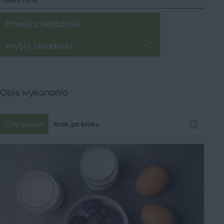
- bułka tarta
Przelicz składniki
Wyślij składniki
Opis wykonania
Cały przepis
Krok po kroku