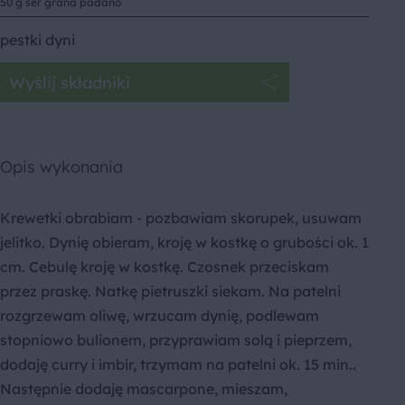
50 g ser grana padano
pestki dyni
Wyślij składniki
Opis wykonania
Krewetki obrabiam - pozbawiam skorupek, usuwam
jelitko. Dynię obieram, kroję w kostkę o grubości ok. 1
cm. Cebulę kroję w kostkę. Czosnek przeciskam
przez praskę. Natkę pietruszki siekam. Na patelni
rozgrzewam oliwę, wrzucam dynię, podlewam
stopniowo bulionem, przyprawiam solą i pieprzem,
dodaję curry i imbir, trzymam na patelni ok. 15 min..
Następnie dodaję mascarpone, mieszam,