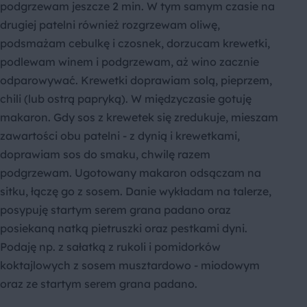
podgrzewam jeszcze 2 min. W tym samym czasie na
drugiej patelni również rozgrzewam oliwę,
podsmażam cebulkę i czosnek, dorzucam krewetki,
podlewam winem i podgrzewam, aż wino zacznie
odparowywać. Krewetki doprawiam solą, pieprzem,
chili (lub ostrą papryką). W międzyczasie gotuję
makaron. Gdy sos z krewetek się zredukuje, mieszam
zawartości obu patelni - z dynią i krewetkami,
doprawiam sos do smaku, chwilę razem
podgrzewam. Ugotowany makaron odsączam na
sitku, łączę go z sosem. Danie wykładam na talerze,
posypuję startym serem grana padano oraz
posiekaną natką pietruszki oraz pestkami dyni.
Podaję np. z sałatką z rukoli i pomidorków
koktajlowych z sosem musztardowo - miodowym
oraz ze startym serem grana padano.