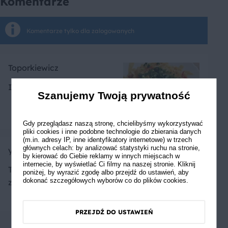
Komentarze
Komentarze tylko dla zalogowanych
Toporkiewicz
Idealne połączenie
Szanujemy Twoją prywatność
Gdy przeglądasz naszą stronę, chcielibyśmy wykorzystywać
pliki cookies i inne podobne technologie do zbierania danych
(m.in. adresy IP, inne identyfikatory internetowe) w trzech
głównych celach: by analizować statystyki ruchu na stronie,
yummyyum
by kierować do Ciebie reklamy w innych miejscach w
internecie, by wyświetlać Ci filmy na naszej stronie. Kliknij
Takiej wersji spaghetti nie
poniżej, by wyrazić zgodę albo przejdź do ustawień, aby
dokonać szczegółowych wyborów co do plików cookies.
znałam pyszności
PRZEJDŹ DO USTAWIEŃ