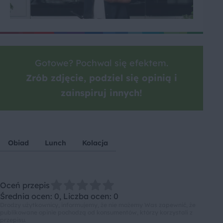
Gotowe? Pochwal się efektem.
Zrób zdjęcie, podziel się opinią i
zainspiruj innych!
Obiad
Lunch
Kolacja
Oceń przepis
Średnia ocen: 0, Liczba ocen: 0
Drodzy użytkownicy, informujemy, że nie możemy Was zapewnić, że
publikowane opinie pochodzą od konsumentów, którzy korzystali z
przepisu.