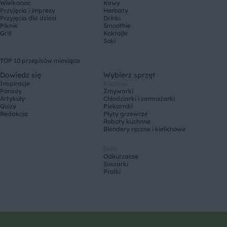
Wielkanoc
Kawy
Przyjęcia i imprezy
Herbaty
Przyjęcia dla dzieci
Drinki
Piknik
Smoothie
Grill
Koktajle
Soki
TOP 10 przepisów miesiąca
Dowiedz się
Wybierz sprzęt
Inspiracje
Kuchnia
Porady
Zmywarki
Artykuły
Chłodziarki i zamrażarki
Quizy
Piekarniki
Redakcja
Płyty grzewcze
Roboty kuchnne
Blendery ręczne i kielichowe
Dom
Odkurzacze
Suszarki
Pralki