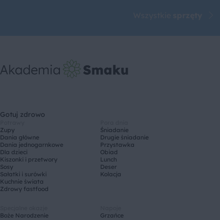
Wszystkie
sprzęty
Gotuj zdrowo
Potrawy
Pora dnia
Zupy
Śniadanie
Dania główne
Drugie śniadanie
Dania jednogarnkowe
Przystawka
Dla dzieci
Obiad
Kiszonki i przetwory
Lunch
Sosy
Deser
Sałatki i surówki
Kolacja
Kuchnie świata
Zdrowy fastfood
Specjalne okazje
Napoje
Boże Narodzenie
Grzańce