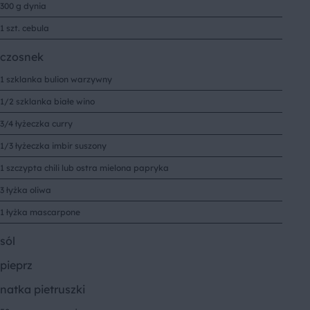
300 g dynia
1 szt. cebula
czosnek
1 szklanka bulion warzywny
1/2 szklanka białe wino
3/4 łyżeczka curry
1/3 łyżeczka imbir suszony
1 szczypta chili lub ostra mielona papryka
3 łyżka oliwa
1 łyżka mascarpone
sól
pieprz
natka pietruszki