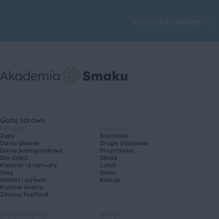
Wszystkie
sprzęty
Gotuj zdrowo
Potrawy
Pora dnia
Zupy
Śniadanie
Dania główne
Drugie śniadanie
Dania jednogarnkowe
Przystawka
Dla dzieci
Obiad
Kiszonki i przetwory
Lunch
Sosy
Deser
Sałatki i surówki
Kolacja
Kuchnie świata
Zdrowy fastfood
Specjalne okazje
Napoje