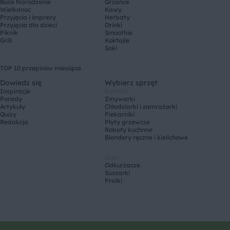
Boże Narodzenie
Grzańce
Wielkanoc
Kawy
Przyjęcia i imprezy
Herbaty
Przyjęcia dla dzieci
Drinki
Piknik
Smoothie
Grill
Koktajle
Soki
TOP 10 przepisów miesiąca
Dowiedz się
Wybierz sprzęt
Inspiracje
Kuchnia
Porady
Zmywarki
Artykuły
Chłodziarki i zamrażarki
Quizy
Piekarniki
Redakcja
Płyty grzewcze
Roboty kuchnne
Blendery ręczne i kielichowe
Dom
Odkurzacze
Suszarki
Pralki