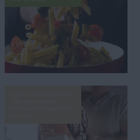
Zapach świeżego chleba
– jak upiec idealne
domowe pieczywo krok
po kroku