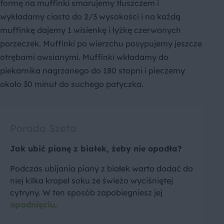
formę na muffinki smarujemy tłuszczem i
wykładamy ciasto do 2/3 wysokości i na każdą
muffinkę dajemy 1 wisienkę i łyżkę czerwonych
porzeczek. Muffinki po wierzchu posypujemy jeszcze
otrębami owsianymi. Muffinki wkładamy do
piekarnika nagrzanego do 180 stopni i pieczemy
około 30 minut do suchego patyczka.
Porada Szefa
Jak ubić pianę z białek, żeby nie opadła?
Podczas ubijania piany z białek warto dodać do
niej kilka kropel soku ze świeżo wyciśniętej
cytryny. W ten sposób zapobiegniesz jej
opadnięciu
.