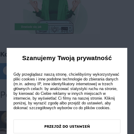
Komentarze
Szanujemy Twoją prywatność
Komentarze tylko dla zalogowanych
Gdy przeglądasz naszą stronę, chcielibyśmy wykorzystywać
pliki cookies i inne podobne technologie do zbierania danych
(m.in. adresy IP, inne identyfikatory internetowe) w trzech
głównych celach: by analizować statystyki ruchu na stronie,
Powiązane przepisy
by kierować do Ciebie reklamy w innych miejscach w
internecie, by wyświetlać Ci filmy na naszej stronie. Kliknij
poniżej, by wyrazić zgodę albo przejdź do ustawień, aby
dokonać szczegółowych wyborów co do plików cookies.
PRZEJDŹ DO USTAWIEŃ