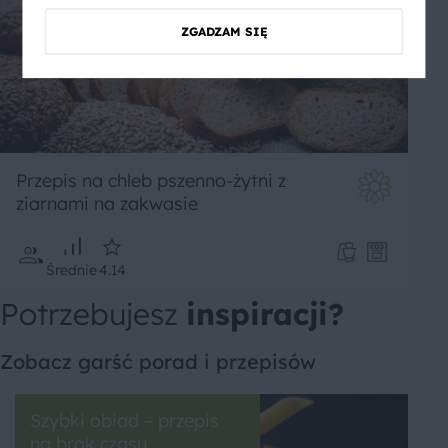
ZGADZAM SIĘ
Przepis na chleb pszenno-żytni z
ziarnami na zakwasie
Średnie
4.14
Potrzebujesz
inspiracji?
Zobacz garść porad i przepisów
Szybki obiad – przepis
na brak czasu