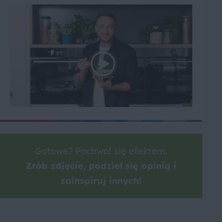
Gotowe? Pochwal się efektem.
Zrób zdjęcie, podziel się opinią i
zainspiruj innych!