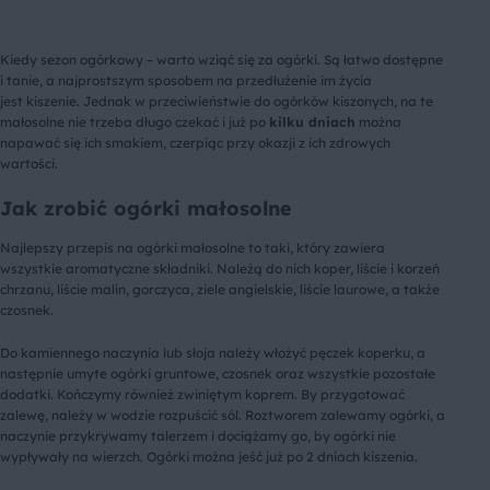
Kiedy sezon ogórkowy – warto wziąć się za ogórki. Są łatwo dostępne
i tanie, a najprostszym sposobem na przedłużenie im życia
jest kiszenie. Jednak w przeciwieństwie do ogórków kiszonych, na te
małosolne nie trzeba długo czekać i już po
kilku dniach
można
napawać się ich smakiem, czerpiąc przy okazji z ich zdrowych
wartości.
Jak zrobić ogórki małosolne
Najlepszy przepis na ogórki małosolne to taki, który zawiera
wszystkie aromatyczne składniki. Należą do nich koper, liście i korzeń
chrzanu, liście malin, gorczyca, ziele angielskie, liście laurowe, a także
czosnek.
Do kamiennego naczynia lub słoja należy włożyć pęczek koperku, a
następnie umyte ogórki gruntowe, czosnek oraz wszystkie pozostałe
dodatki. Kończymy również zwiniętym koprem. By przygotować
zalewę, należy w wodzie rozpuścić sól. Roztworem zalewamy ogórki, a
naczynie przykrywamy talerzem i dociążamy go, by ogórki nie
wypływały na wierzch. Ogórki można jeść już po 2 dniach kiszenia.