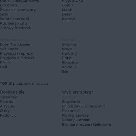
Dania jednogarnkowe
Przystawka
Dla dzieci
Obiad
Kiszonki i przetwory
Lunch
Sosy
Deser
Sałatki i surówki
Kolacja
Kuchnie świata
Zdrowy fastfood
Specjalne okazje
Napoje
Boże Narodzenie
Grzańce
Wielkanoc
Kawy
Przyjęcia i imprezy
Herbaty
Przyjęcia dla dzieci
Drinki
Piknik
Smoothie
Grill
Koktajle
Soki
TOP 10 przepisów miesiąca
Dowiedz się
Wybierz sprzęt
Inspiracje
Kuchnia
Porady
Zmywarki
Artykuły
Chłodziarki i zamrażarki
Quizy
Piekarniki
Redakcja
Płyty grzewcze
Roboty kuchnne
Blendery ręczne i kielichowe