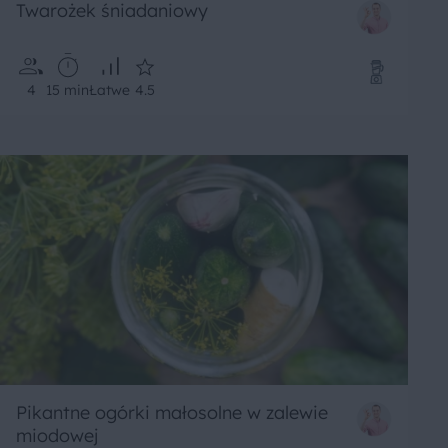
Twarożek śniadaniowy
4
15 min
Łatwe
4.5
Pikantne ogórki małosolne w zalewie
miodowej