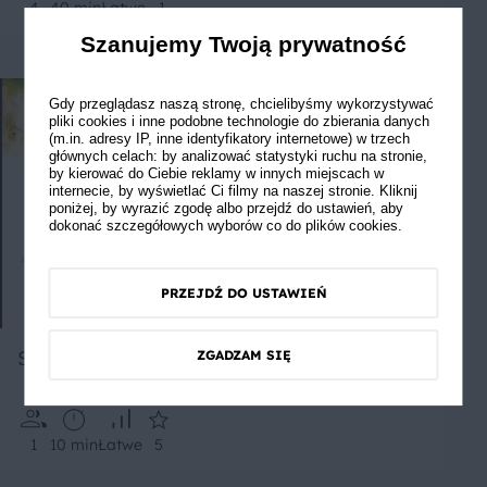
4
40 min
Łatwe
1
Szanujemy Twoją prywatność
Gdy przeglądasz naszą stronę, chcielibyśmy wykorzystywać
pliki cookies i inne podobne technologie do zbierania danych
(m.in. adresy IP, inne identyfikatory internetowe) w trzech
głównych celach: by analizować statystyki ruchu na stronie,
by kierować do Ciebie reklamy w innych miejscach w
internecie, by wyświetlać Ci filmy na naszej stronie. Kliknij
poniżej, by wyrazić zgodę albo przejdź do ustawień, aby
dokonać szczegółowych wyborów co do plików cookies.
PRZEJDŹ DO USTAWIEŃ
Sałatka z jajkiem i tuńczykiem
ZGADZAM SIĘ
1
10 min
Łatwe
5