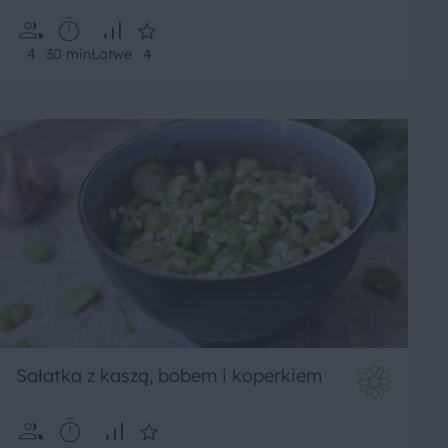
4
30 min
Łatwe
4
Sałatka z kaszą, bobem i koperkiem