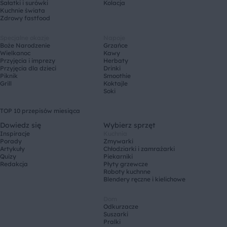
Sałatki i surówki
Kolacja
Kuchnie świata
Zdrowy fastfood
Specjalne okazje
Napoje
Boże Narodzenie
Grzańce
Wielkanoc
Kawy
Przyjęcia i imprezy
Herbaty
Przyjęcia dla dzieci
Drinki
Piknik
Smoothie
Grill
Koktajle
Soki
TOP 10 przepisów miesiąca
Dowiedz się
Wybierz sprzęt
Inspiracje
Kuchnia
Porady
Zmywarki
Artykuły
Chłodziarki i zamrażarki
Quizy
Piekarniki
Redakcja
Płyty grzewcze
Roboty kuchnne
Blendery ręczne i kielichowe
Dom
Odkurzacze
Suszarki
Pralki