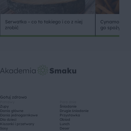
Serwatka – co to takiego i co z niej
Cynamon – wła
zrobić
go spożywać
Gotuj zdrowo
Potrawy
Pora dnia
Zupy
Śniadanie
Dania główne
Drugie śniadanie
Dania jednogarnkowe
Przystawka
Dla dzieci
Obiad
Kiszonki i przetwory
Lunch
Sosy
Deser