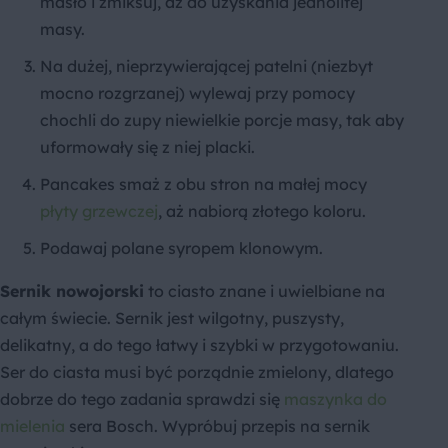
masło i zmiksuj, aż do uzyskania jednolitej
masy.
Na dużej, nieprzywierającej patelni (niezbyt
mocno rozgrzanej) wylewaj przy pomocy
chochli do zupy niewielkie porcje masy, tak aby
uformowały się z niej placki.
Pancakes smaż z obu stron na małej mocy
płyty grzewczej
, aż nabiorą złotego koloru.
Podawaj polane syropem klonowym.
Sernik nowojorski
to ciasto znane i uwielbiane na
całym świecie. Sernik jest wilgotny, puszysty,
delikatny, a do tego łatwy i szybki w przygotowaniu.
Ser do ciasta musi być porządnie zmielony, dlatego
dobrze do tego zadania sprawdzi się
maszynka do
mielenia
sera Bosch. Wypróbuj przepis na sernik