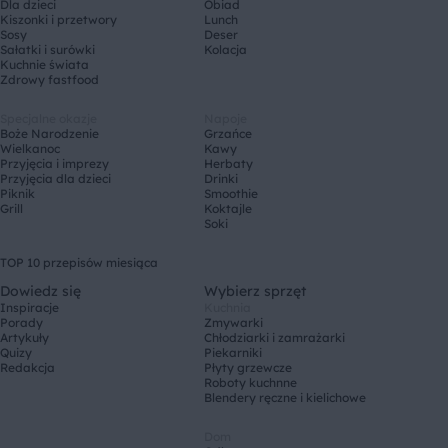
Dla dzieci
Obiad
Kiszonki i przetwory
Lunch
Sosy
Deser
Sałatki i surówki
Kolacja
Kuchnie świata
Zdrowy fastfood
Specjalne okazje
Napoje
Boże Narodzenie
Grzańce
Wielkanoc
Kawy
Przyjęcia i imprezy
Herbaty
Przyjęcia dla dzieci
Drinki
Piknik
Smoothie
Grill
Koktajle
Soki
TOP 10 przepisów miesiąca
Dowiedz się
Wybierz sprzęt
Inspiracje
Kuchnia
Porady
Zmywarki
Artykuły
Chłodziarki i zamrażarki
Quizy
Piekarniki
Redakcja
Płyty grzewcze
Roboty kuchnne
Blendery ręczne i kielichowe
Dom