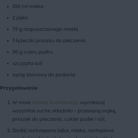
350 ml mleka
2 jajka
75 g rozpuszczonego masła
3 łyżeczki proszku do pieczenia
50 g cukru pudru
szczypta soli
syrop klonowy do podania
Przygotowanie
W misie
robota kuchennego
wymieszaj
wszystkie suche składniki – przesianą mąkę,
proszek do pieczenia, cukier puder i sól.
Dodaj roztrzepane jajka, mleko, roztopione