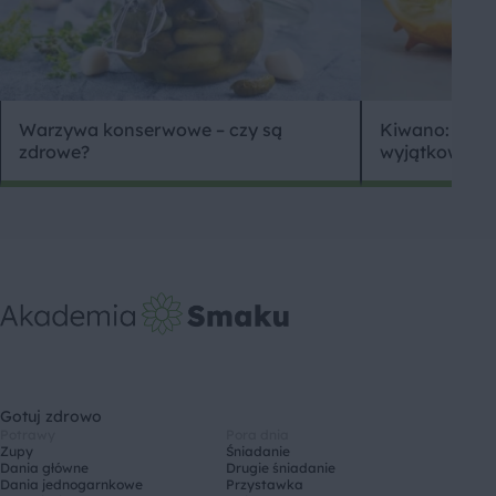
Warzywa konserwowe – czy są
Kiwano: egzo
zdrowe?
wyjątkowym
Gotuj zdrowo
Potrawy
Pora dnia
Zupy
Śniadanie
Dania główne
Drugie śniadanie
Dania jednogarnkowe
Przystawka