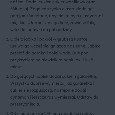
nożem. Dodaj cukier, cukier waniliowy oraz
żółtka jaj. Zagnieć szybko ciasto, dodając
porcjami śmietanę, aby ciasto było elastyczne i
miękkie. Uformuj z niego kulę, zawiń w folię i
włóż do lodówki na pół godziny.
Obierz jabłka i pokrój w grubszą kostkę,
usuwając wcześniej gniazda nasienne. Jabłka
przełóż do garnka i dolej wodę. Duś pod
przykryciem na niewielkim ogniu ok. 10-15
minut.
Do gorących jabłek dodaj cukier i galaretkę.
Wszystko dobrze wymieszaj, aż galaretka i
cukier się rozpuszczą, następnie dodaj
cynamon i jeszcze raz wymieszaj. Odstaw do
przestygnięcia.
Od ciasta odkrój 1/4 jego objętości i odłóż.