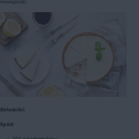
nowojorski.
Składniki:
Spód:
200 g herbatników