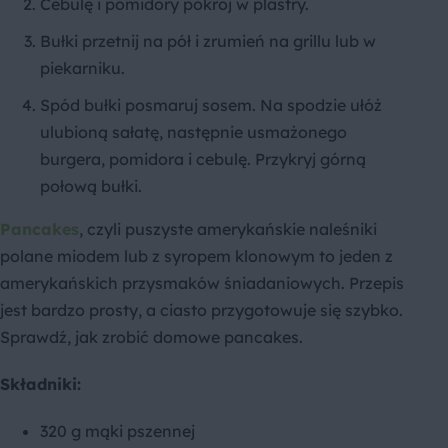
Cebulę i pomidory pokrój w plastry.
Bułki przetnij na pół i zrumień na grillu lub w
piekarniku.
Spód bułki posmaruj sosem. Na spodzie ułóż
ulubioną sałatę, następnie usmażonego
burgera, pomidora i cebulę. Przykryj górną
połową bułki.
Pancakes
, czyli puszyste amerykańskie naleśniki
polane miodem lub z syropem klonowym to jeden z
amerykańskich przysmaków śniadaniowych. Przepis
jest bardzo prosty, a ciasto przygotowuje się szybko.
Sprawdź, jak zrobić domowe pancakes.
Składniki:
320 g mąki pszennej