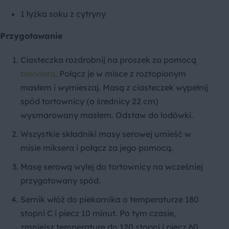
1 łyżka soku z cytryny
Przygotowanie
Ciasteczka rozdrobnij na proszek za pomocą
blendera
. Połącz je w misce z roztopionym
masłem i wymieszaj. Masą z ciasteczek wypełnij
spód tortownicy (o średnicy 22 cm)
wysmarowany masłem. Odstaw do lodówki.
Wszystkie składniki masy serowej umieść w
misie miksera i połącz za jego pomocą.
Masę serową wylej do tortownicy na wcześniej
przygotowany spód.
Sernik włóż do piekarnika o temperaturze 180
stopni C i piecz 10 minut. Po tym czasie,
zmniejsz temperaturę do 120 stopni i piecz 60