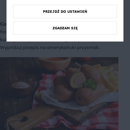
pożądaną konsystencję – powstanie gładkie,
kremowe i nieco lejące się masło orzechowe.
PRZEJDŹ DO USTAWIEŃ
Corn dog
to popularne amerykańskie danie typu
ZGADZAM SIĘ
fast food. Jest to parówka pokryta ciastem
kukurydzianym i smażona w gorącym oleju.
Wypróbuj przepis na amerykański przysmak.