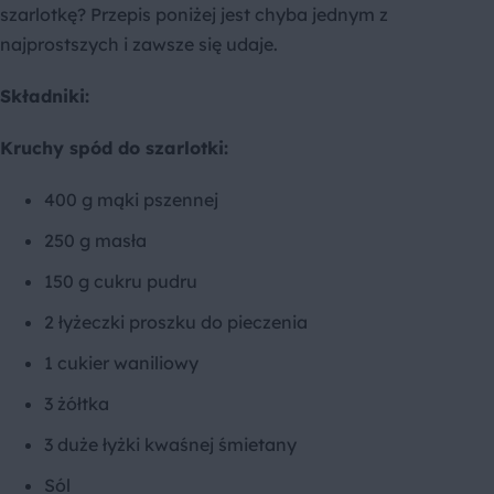
szarlotkę? Przepis poniżej jest chyba jednym z
najprostszych i zawsze się udaje.
Składniki:
Kruchy spód do szarlotki:
400 g mąki pszennej
250 g masła
150 g cukru pudru
2 łyżeczki proszku do pieczenia
1 cukier waniliowy
3 żółtka
3 duże łyżki kwaśnej śmietany
Sól