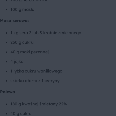
100 g masła
Masa serowa:
1 kg sera 2 lub 3-krotnie zmielonego
250 g cukru
40 g mąki pszennej
4 jajka
1 łyżka cukru waniliowego
skórka otarta z 1 cytryny
Polewa
180 g kwaśnej śmietany 22%
40 g cukru