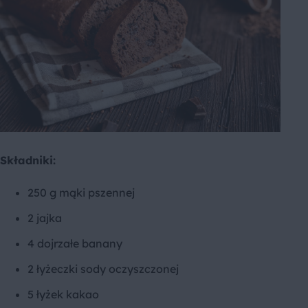
Składniki:
250 g mąki pszennej
2 jajka
4 dojrzałe banany
2 łyżeczki sody oczyszczonej
5 łyżek kakao