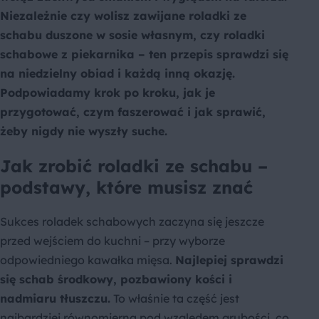
Niezależnie czy wolisz zawijane roladki ze
schabu duszone w sosie własnym, czy roladki
schabowe z piekarnika – ten przepis sprawdzi się
na niedzielny obiad i każdą inną okazję.
Podpowiadamy krok po kroku, jak je
przygotować, czym faszerować i jak sprawić,
żeby nigdy nie wyszły suche.
Jak zrobić roladki ze schabu –
podstawy, które musisz znać
Sukces roladek schabowych zaczyna się jeszcze
przed wejściem do kuchni – przy wyborze
odpowiedniego kawałka mięsa.
Najlepiej sprawdzi
się schab środkowy, pozbawiony kości i
nadmiaru tłuszczu.
To właśnie ta część jest
najbardziej równomierna pod względem grubości, co