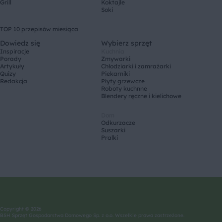
Grill
Koktajle
Soki
TOP 10 przepisów miesiąca
Dowiedz się
Wybierz sprzęt
Inspiracje
Kuchnia
Porady
Zmywarki
Artykuły
Chłodziarki i zamrażarki
Quizy
Piekarniki
Redakcja
Płyty grzewcze
Roboty kuchnne
Blendery ręczne i kielichowe
Dom
Odkurzacze
Suszarki
Pralki
Copyright © 2026
BSH Sprzęt Gospodarstwa Domowego Sp. z o.o. Wszelkie prawa zastrzeżone.