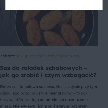
Zobacz:
Jak upiec schab, żeby był soczysty?
Sos do roladek schabowych –
jak go zrobić i czym wzbogacić?
Dobry sos to połowa sukcesu. Na szczęście przy tym
daniu jego baza powstaje niemal sama – to soki i
tłuszcz, które zostają na patelni po obsmażeniu
mięsa.
Nie wylewaj ich pod żadnym pozorem.