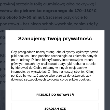
przykryj szczelnie folią aluminiową albo pokrywką i
wstaw do piekarnika nagrzanego do 170–180°C
na około 50–60 minut
. Szczelne przykrycie to
podstawa – bez niego schab wyschnie, zanim zdąży
zmięknąć. Na ostatnie 10 minut możesz odkryć
naczynie, żeby roladki lekko się zarumieniły i sos
Szanujemy Twoją prywatność
nieco zgęstniał.
Gdy przeglądasz naszą stronę, chcielibyśmy wykorzystywać
Która metoda lepsza? Duszenie na kuchence daje
pliki cookies i inne podobne technologie do zbierania danych
(m.in. adresy IP, inne identyfikatory internetowe) w trzech
nieco bardziej intensywny sos i lepszą kontrolę nad
głównych celach: by analizować statystyki ruchu na stronie,
by kierować do Ciebie reklamy w innych miejscach w
procesem. Piekarnik jest wygodniejszy, kiedy
internecie, by wyświetlać Ci filmy na naszej stronie. Kliknij
gotujesz dużą porcję i chcesz mieć ręce wolne do
poniżej, by wyrazić zgodę albo przejdź do ustawień, aby
dokonać szczegółowych wyborów co do plików cookies.
przygotowania reszty obiadu.
PRZEJDŹ DO USTAWIEŃ
ZGADZAM SIĘ