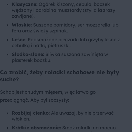
Klasyczne:
Ogórek kiszony, cebula, boczek
wędzony i odrobina musztardy (styl a la zrazy
zawijane).
Włoskie:
Suszone pomidory, ser mozzarella lub
feta oraz świeży szpinak.
Leśne:
Podsmażone pieczarki lub grzyby leśne z
cebulką i natką pietruszki.
Słodko-słone:
Śliwka suszona zawinięta w
plasterek boczku.
Co zrobić, żeby roladki schabowe nie były
suche?
Schab jest chudym mięsem, więc łatwo go
przeciągnąć. Aby był soczysty:
Rozbijaj cienko:
Ale uważaj, by nie przerwać
włókien.
Krótkie obsmażanie:
Smaż roladki na mocno