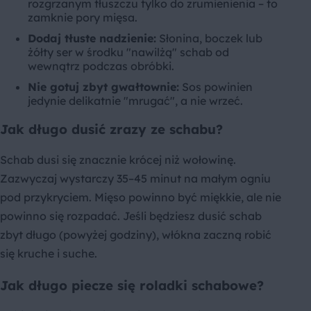
rozgrzanym tłuszczu tylko do zrumienienia – to
zamknie pory mięsa.
Dodaj tłuste nadzienie:
Słonina, boczek lub
żółty ser w środku "nawilżą" schab od
wewnątrz podczas obróbki.
Nie gotuj zbyt gwałtownie:
Sos powinien
jedynie delikatnie "mrugać", a nie wrzeć.
Jak długo dusić zrazy ze schabu?
Schab dusi się znacznie krócej niż wołowinę.
Zazwyczaj wystarczy 35–45 minut na małym ogniu
pod przykryciem. Mięso powinno być miękkie, ale nie
powinno się rozpadać. Jeśli będziesz dusić schab
zbyt długo (powyżej godziny), włókna zaczną robić
się kruche i suche.
Jak długo piecze się roladki schabowe?