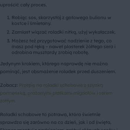
uprościć cały proces.
Robiąc sos, skorzystaj z gotowego bulionu w
kostce i śmietany.
Zamiast wiązać roladki nitką, użyj wykałaczek.
Możesz też przygotować nadzienie z tego, co
masz pod ręką – nawet plasterek żółtego sera i
odrobina musztardy zrobią robotę.
Jedynym krokiem, którego naprawdę nie można
pominąć, jest obsmażenie roladek przed duszeniem.
Zobacz:
Przepis na roladki schabowe z szynką
parmeńską, prażonymi płatkami migdałów i serem
żółtym
Roladki schabowe to potrawa, która świetnie
sprawdza się zarówno na co dzień, jak i od święta.
Eksperymentuj z nadzieniem, próbuj różnych sosów i