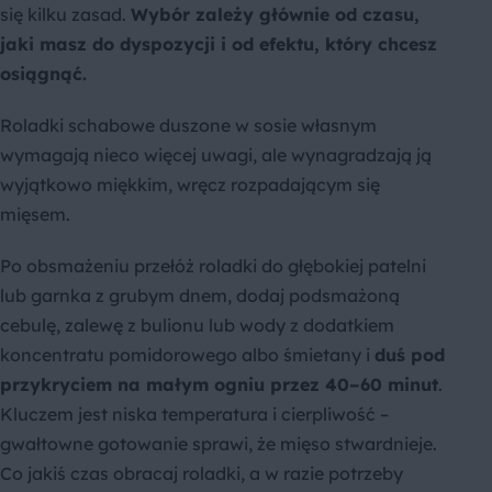
się kilku zasad.
Wybór zależy głównie od czasu,
jaki masz do dyspozycji i od efektu, który chcesz
osiągnąć.
Roladki schabowe duszone w sosie własnym
wymagają nieco więcej uwagi, ale wynagradzają ją
wyjątkowo miękkim, wręcz rozpadającym się
mięsem.
Po obsmażeniu przełóż roladki do głębokiej patelni
lub garnka z grubym dnem, dodaj podsmażoną
cebulę, zalewę z bulionu lub wody z dodatkiem
koncentratu pomidorowego albo śmietany i
duś pod
przykryciem na małym ogniu przez 40–60 minut
.
Kluczem jest niska temperatura i cierpliwość –
gwałtowne gotowanie sprawi, że mięso stwardnieje.
Co jakiś czas obracaj roladki, a w razie potrzeby