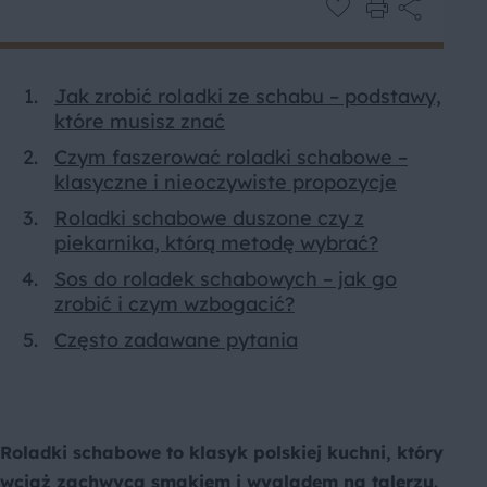
Jak zrobić roladki ze schabu – podstawy,
które musisz znać
Czym faszerować roladki schabowe –
klasyczne i nieoczywiste propozycje
Roladki schabowe duszone czy z
piekarnika, którą metodę wybrać?
Sos do roladek schabowych – jak go
zrobić i czym wzbogacić?
Często zadawane pytania
Roladki schabowe to klasyk polskiej kuchni, który
wciąż zachwyca smakiem i wyglądem na talerzu.