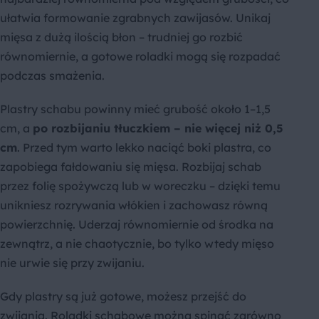
ułatwia formowanie zgrabnych zawijasów. Unikaj
mięsa z dużą ilością błon – trudniej go rozbić
równomiernie, a gotowe roladki mogą się rozpadać
podczas smażenia.
Plastry schabu powinny mieć grubość około 1–1,5
cm, a
po rozbijaniu tłuczkiem – nie więcej niż 0,5
cm
. Przed tym warto lekko naciąć boki plastra, co
zapobiega fałdowaniu się mięsa. Rozbijaj schab
przez folię spożywczą lub w woreczku – dzięki temu
unikniesz rozrywania włókien i zachowasz równą
powierzchnię. Uderzaj równomiernie od środka na
zewnątrz, a nie chaotycznie, bo tylko wtedy mięso
nie urwie się przy zwijaniu.
Gdy plastry są już gotowe, możesz przejść do
zwijania. Roladki schabowe można spinać zarówno