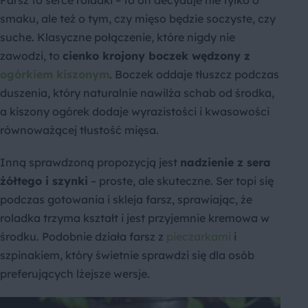
Farsz to serce roladki – to on decyduje nie tylko o
smaku, ale też o tym, czy mięso będzie soczyste, czy
suche. Klasyczne połączenie, które nigdy nie
zawodzi, to
cienko krojony boczek wędzony z
ogórkiem kiszonym
. Boczek oddaje tłuszcz podczas
duszenia, który naturalnie nawilża schab od środka,
a kiszony ogórek dodaje wyrazistości i kwasowości
równoważącej tłustość mięsa.
Inną sprawdzoną propozycją jest
nadzienie z sera
żółtego i szynki
– proste, ale skuteczne. Ser topi się
podczas gotowania i skleja farsz, sprawiając, że
roladka trzyma kształt i jest przyjemnie kremowa w
środku. Podobnie działa farsz z
pieczarkami
i
szpinakiem, który świetnie sprawdzi się dla osób
preferujących lżejsze wersje.