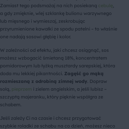
Zamiast tego podsmażaj na nich posiekaną
cebulę
,
a gdy zmięknie, wlej szklankę bulionu warzywnego
lub mięsnego i wymieszaj, zeskrobując
przyrumienione kawałki ze spodu patelni – to właśnie
one nadają sosowi głębię i kolor.
W zależności od efektu, jaki chcesz osiągnąć, sos
możesz wzbogacić śmietaną 18%, koncentratem
pomidorowym lub łyżką musztardy sarepskiej, która
doda mu lekkiej pikantności.
Zagęść go mąką
rozmieszaną z odrobiną zimnej wody
. Dopraw
solą,
pieprzem
i zielem angielskim, a jeśli lubisz –
szczyptą majeranku, który pięknie współgra ze
schabem.
Jeśli zależy Ci na czasie i chcesz przygotować
szybkie roladki ze schabu na co dzień, możesz nieco