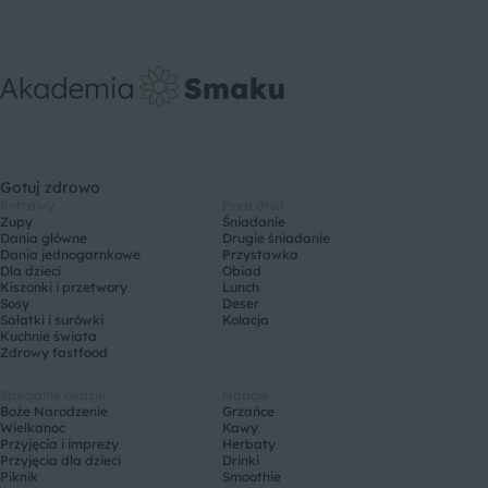
Gotuj zdrowo
Potrawy
Pora dnia
Zupy
Śniadanie
Dania główne
Drugie śniadanie
Dania jednogarnkowe
Przystawka
Dla dzieci
Obiad
Kiszonki i przetwory
Lunch
Sosy
Deser
Sałatki i surówki
Kolacja
Kuchnie świata
Zdrowy fastfood
Specjalne okazje
Napoje
Boże Narodzenie
Grzańce
Wielkanoc
Kawy
Przyjęcia i imprezy
Herbaty
Przyjęcia dla dzieci
Drinki
Piknik
Smoothie