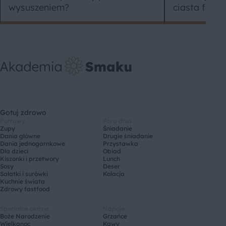
wysuszeniem?
ciasta fran
Gotuj zdrowo
Potrawy
Pora dnia
Zupy
Śniadanie
Dania główne
Drugie śniadanie
Dania jednogarnkowe
Przystawka
Dla dzieci
Obiad
Kiszonki i przetwory
Lunch
Sosy
Deser
Sałatki i surówki
Kolacja
Kuchnie świata
Zdrowy fastfood
Specjalne okazje
Napoje
Boże Narodzenie
Grzańce
Wielkanoc
Kawy