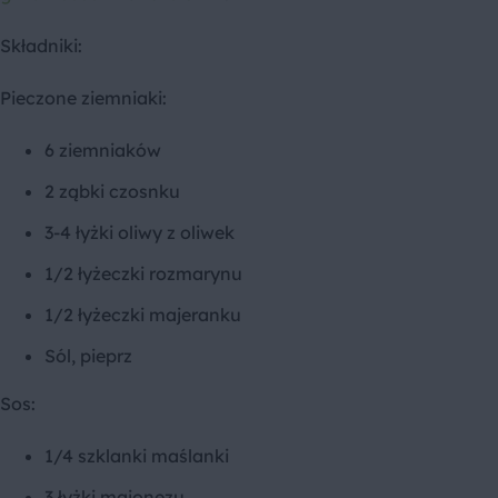
Składniki:
Pieczone ziemniaki:
6 ziemniaków
2 ząbki czosnku
3-4 łyżki oliwy z oliwek
1/2 łyżeczki rozmarynu
1/2 łyżeczki majeranku
Sól, pieprz
Sos:
1/4 szklanki maślanki
3 łyżki majonezu