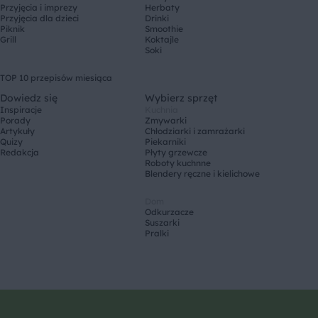
Przyjęcia i imprezy
Herbaty
Przyjęcia dla dzieci
Drinki
Piknik
Smoothie
Grill
Koktajle
Soki
TOP 10 przepisów miesiąca
Dowiedz się
Wybierz sprzęt
Inspiracje
Kuchnia
Porady
Zmywarki
Artykuły
Chłodziarki i zamrażarki
Quizy
Piekarniki
Redakcja
Płyty grzewcze
Roboty kuchnne
Blendery ręczne i kielichowe
Dom
Odkurzacze
Suszarki
Pralki