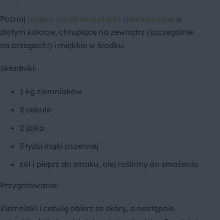
Poznaj
przepis na idealne placki ziemniaczane
o
złotym kolorze, chrupiące na zewnątrz (szczególnie
na brzegach!) i miękkie w środku.
Składniki:
1 kg ziemniaków
2 cebule
2 jajka
3 łyżki mąki pszennej
sól i pieprz do smaku, olej roślinny do smażenia
Przygotowanie:
Ziemniaki i cebulę obierz ze skóry, a następnie