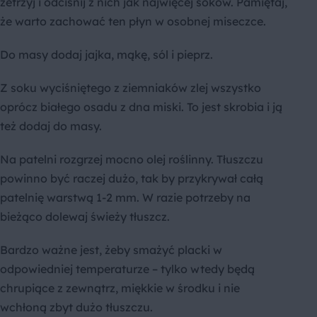
zetrzyj i odciśnij z nich jak najwięcej soków. Pamiętaj,
że warto zachować ten płyn w osobnej miseczce.
Do masy dodaj jajka, mąkę, sól i pieprz.
Z soku wyciśniętego z ziemniaków zlej wszystko
oprócz białego osadu z dna miski. To jest skrobia i ją
też dodaj do masy.
Na patelni rozgrzej mocno olej roślinny. Tłuszczu
powinno być raczej dużo, tak by przykrywał całą
patelnię warstwą 1-2 mm. W razie potrzeby na
bieżąco dolewaj świeży tłuszcz.
Bardzo ważne jest, żeby smażyć placki w
odpowiedniej temperaturze – tylko wtedy będą
chrupiące z zewnątrz, miękkie w środku i nie
wchłoną zbyt dużo tłuszczu.