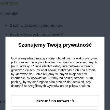
warzyw.
Składniki:
2 szt. większych ziemniaków
3 szt. większych marchewek
2-3 szt. większych pietruszek
Szanujemy Twoją prywatność
1-2 szt. batatów
Gdy przeglądasz naszą stronę, chcielibyśmy wykorzystywać
sól, pieprz, oregano, rozmaryn
pliki cookies i inne podobne technologie do zbierania danych
(m.in. adresy IP, inne identyfikatory internetowe) w trzech
2 łyżka soku z cytryny lub limonki
głównych celach: by analizować statystyki ruchu na stronie,
by kierować do Ciebie reklamy w innych miejscach w
internecie, by wyświetlać Ci filmy na naszej stronie. Kliknij
3 łyżki oliwy z oliwek
poniżej, by wyrazić zgodę albo przejdź do ustawień, aby
dokonać szczegółowych wyborów co do plików cookies.
PRZEJDŹ DO USTAWIEŃ
Przygotowanie: