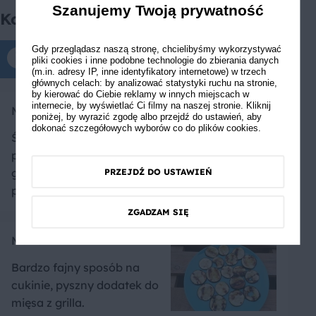
Szanujemy Twoją prywatność
Komentarze
Gdy przeglądasz naszą stronę, chcielibyśmy wykorzystywać
Komentarze tylko dla zalogowanych
pliki cookies i inne podobne technologie do zbierania danych
(m.in. adresy IP, inne identyfikatory internetowe) w trzech
głównych celach: by analizować statystyki ruchu na stronie,
by kierować do Ciebie reklamy w innych miejscach w
internecie, by wyświetlać Ci filmy na naszej stronie. Kliknij
Monka
poniżej, by wyrazić zgodę albo przejdź do ustawień, aby
dokonać szczegółowych wyborów co do plików cookies.
Świetny dressing do cukinii
polecam ten przepis Ja
grilluję ja pokrojoną na
PRZEJDŹ DO USTAWIEŃ
plastry wzdłuż
ZGADZAM SIĘ
Marta
Bardzo fajny sposób na
cukinie, pyszny dodatek do
mięsa z grilla.