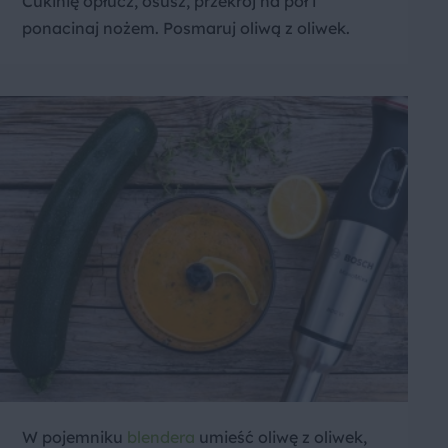
Cukinię opłucz, osusz, przekrój na pół i
ponacinaj nożem. Posmaruj oliwą z oliwek.
W pojemniku
blendera
umieść oliwę z oliwek,