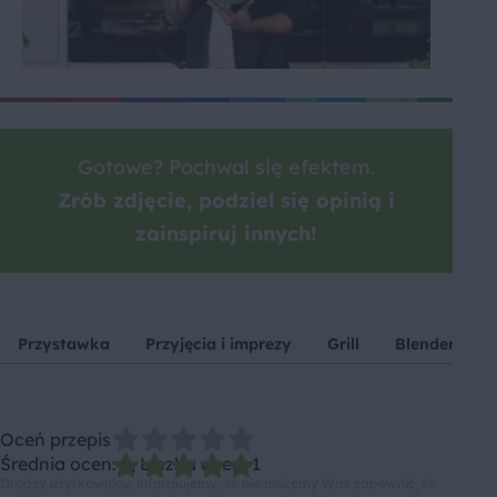
Gotowe? Pochwal się efektem.
Zrób zdjęcie, podziel się opinią i
zainspiruj innych!
Przystawka
Przyjęcia i imprezy
Grill
Blendery
Oceń przepis
Średnia ocen: 5, Liczba ocen: 1
Drodzy użytkownicy, informujemy, że nie możemy Was zapewnić, że