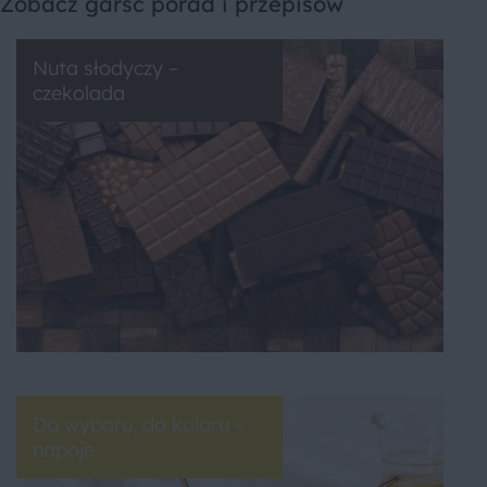
Zobacz garść porad i przepisów
Nuta słodyczy –
czekolada
Do wyboru, do koloru –
napoje