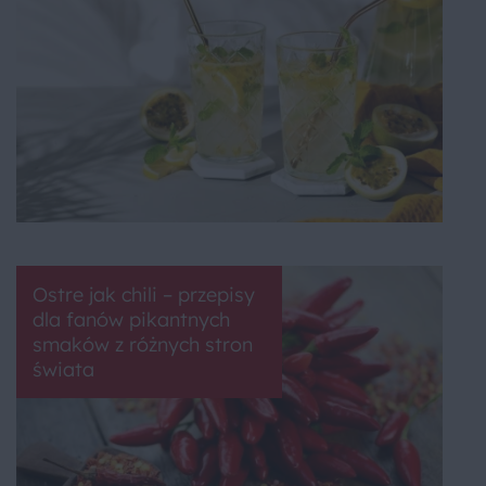
Ostre jak chili – przepisy
dla fanów pikantnych
smaków z różnych stron
świata