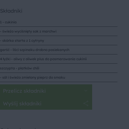
Składniki
1 - cukinia
- świeżo wyciśnięty sok z marchwi
- skórka starta z 1 cytryny
garść - liści szpinaku drobno posiekanych
4 łyżki - oliwy z oliwek plus do posmarowania cukinii
szczypta - płatków chili
- sól i świeżo zmielony pieprz do smaku
Przelicz składniki
Wyślij składniki