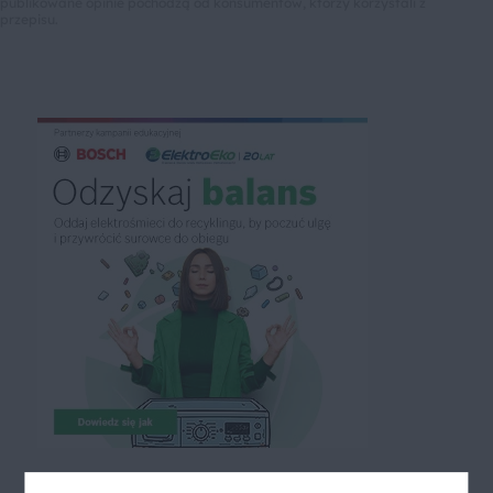
publikowane opinie pochodzą od konsumentów, którzy korzystali z
przepisu.