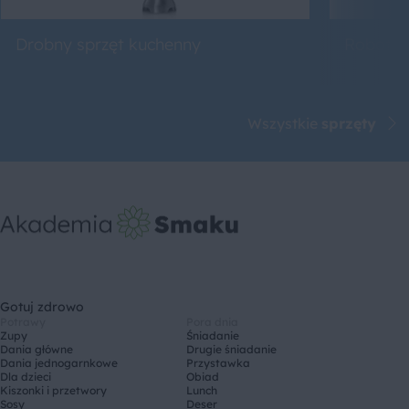
Drobny sprzęt kuchenny
Roboty 
Wszystkie
sprzęty
Gotuj zdrowo
Potrawy
Pora dnia
Zupy
Śniadanie
Dania główne
Drugie śniadanie
Dania jednogarnkowe
Przystawka
Dla dzieci
Obiad
Kiszonki i przetwory
Lunch
Sosy
Deser