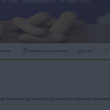
ubionych
Dodaj do książki kucharskiej
Drukuj
Jacek Pasternak gwarantuje, że staną się ulubionym przysm