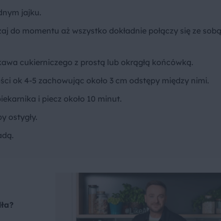
dnym jajku.
aj do momentu aż wszystko dokładnie połączy się ze sob
awa cukierniczego z prostą lub okrągłą końcówką.
ści ok 4-5 zachowując około 3 cm odstępy między nimi.
karnika i piecz około 10 minut.
by ostygły.
adą.
dła?