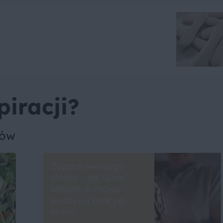
piracji?
sów
Zapach świeżego
chleba – jak upiec
idealne domowe
pieczywo krok po
kroku