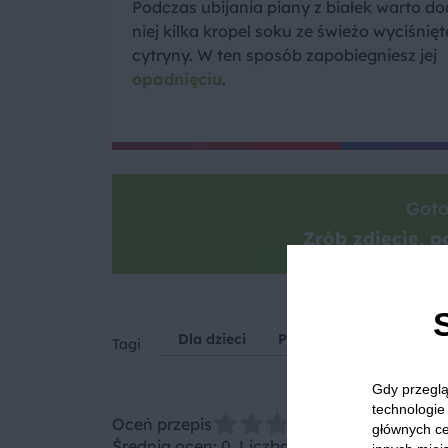
Podczas ubijania piany z białek warto d
niej kilka kropel soku ze świeżo wyciśnięt
cytryny. W ten sposób zapobiegniesz jej
opadnięciu
.
Goto
Zrób zdjęcie, po
Dla dzieci
Przyjęcia i imprezy
Tagi
Gdy przeglą
technologie 
Oceń przepis
głównych ce
Średnia ocen: 0, Liczba ocen: 0