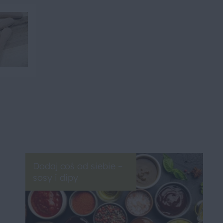
Dodaj coś od siebie –
sosy i dipy