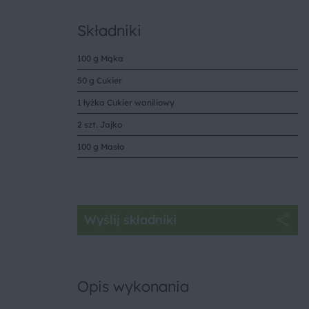
Składniki
100 g Mąka
50 g Cukier
1 łyżka Cukier waniliowy
2 szt. Jajko
100 g Masło
Wyślij składniki
Opis wykonania