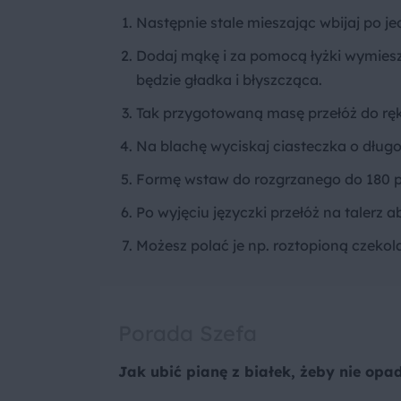
Następnie stale mieszając wbijaj po je
Dodaj mąkę i za pomocą łyżki wymiesz
będzie gładka i błyszcząca.
Tak przygotowaną masę przełóż do ręk
Na blachę wyciskaj ciasteczka o długo
Formę wstaw do rozgrzanego do 180 pie
Po wyjęciu języczki przełóż na talerz a
Możesz polać je np. roztopioną czekol
Porada Szefa
Jak ubić pianę z białek, żeby nie opa