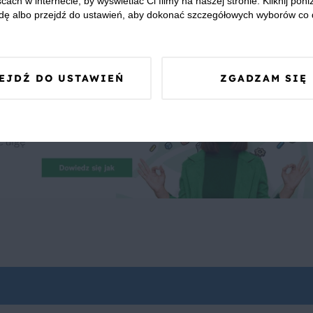
cach w internecie, by wyświetlać Ci filmy na naszej stronie. Kliknij poniż
 Was zapewnić, że publikowane opinie pochodzą od konsumentów,
dę albo przejdź do ustawień, aby dokonać szczegółowych wyborów co 
EJDŹ DO USTAWIEŃ
ZGADZAM SIĘ