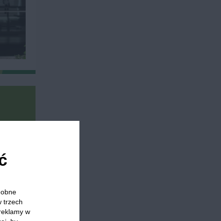
ć
odobne
w trzech
 reklamy w