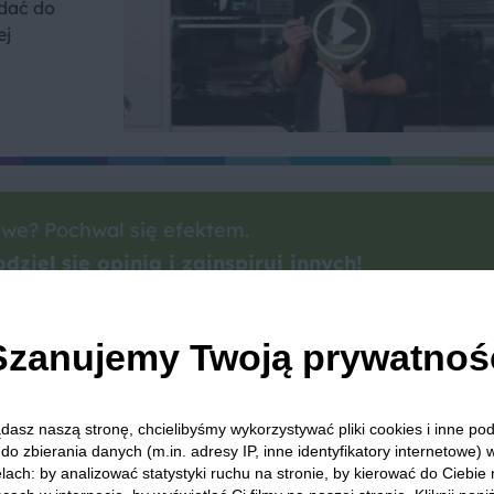
odać do
ej
we? Pochwal się efektem.
dziel się opinią i zainspiruj innych!
Szanujemy Twoją prywatnoś
Ciasteczka
Jajka
Przekąska
Piekarniki
dasz naszą stronę, chcielibyśmy wykorzystywać pliki cookies i inne p
do zbierania danych (m.in. adresy IP, inne identyfikatory internetowe) 
lach: by analizować statystyki ruchu na stronie, by kierować do Ciebie