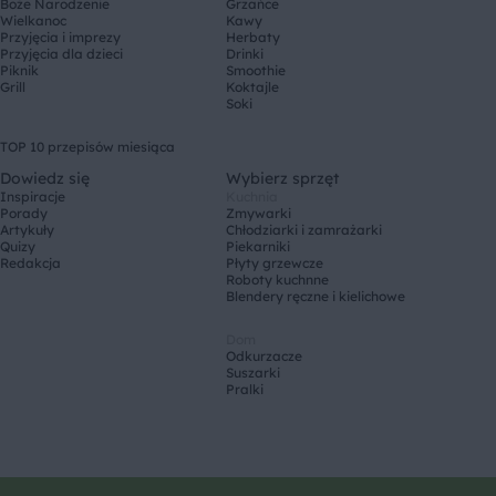
Boże Narodzenie
Grzańce
Wielkanoc
Kawy
Przyjęcia i imprezy
Herbaty
Przyjęcia dla dzieci
Drinki
Piknik
Smoothie
Grill
Koktajle
Soki
TOP 10 przepisów miesiąca
Dowiedz się
Wybierz sprzęt
Inspiracje
Kuchnia
Porady
Zmywarki
Artykuły
Chłodziarki i zamrażarki
Quizy
Piekarniki
Redakcja
Płyty grzewcze
Roboty kuchnne
Blendery ręczne i kielichowe
Dom
Odkurzacze
Suszarki
Pralki