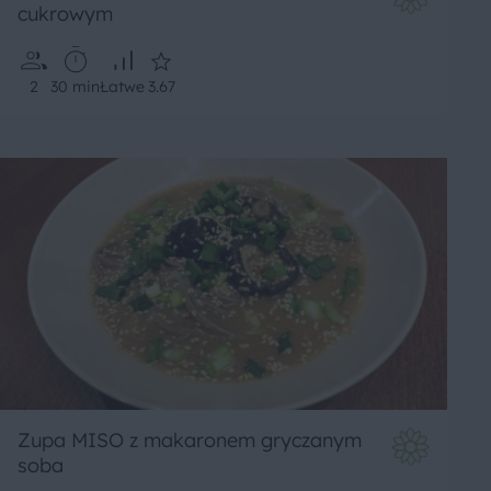
cukrowym
2
30 min
Łatwe
3.67
Zupa MISO z makaronem gryczanym
soba