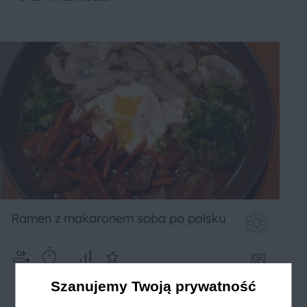
Ramen z makaronem soba po polsku
4
120 min
Średnie
3
Szanujemy Twoją prywatność