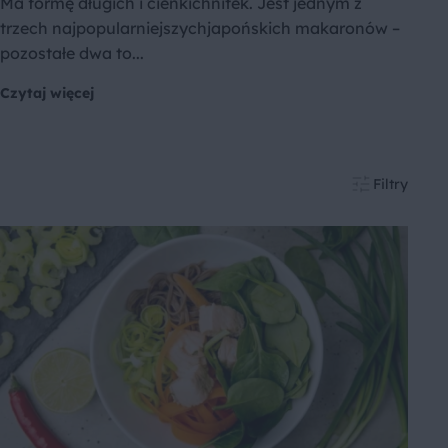
Ma formę długich i cienkichnitek. Jest jednym z
trzech najpopularniejszychjapońskich makaronów –
pozostałe dwa to...
Czytaj więcej
Filtry