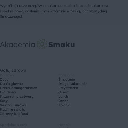
Wypróbuj nasze przepisy z makaronem soba i poznaj makaron w
zupełnie nowej odsłonie – tym razem nie włoskiej, lecz azjatyckiej.
Smaczenego!
Gotuj zdrowo
Potrawy
Pora dnia
Zupy
Śniadanie
Dania główne
Drugie śniadanie
Dania jednogarnkowe
Przystawka
Dla dzieci
Obiad
Kiszonki i przetwory
Lunch
Sosy
Deser
Sałatki i surówki
Kolacja
Kuchnie świata
Zdrowy fastfood
Specjalne okazje
Napoje