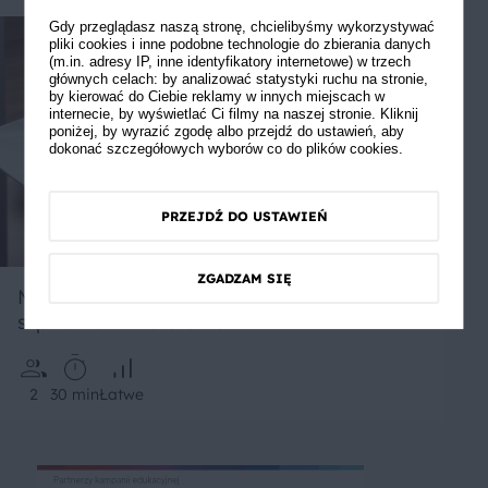
Gdy przeglądasz naszą stronę, chcielibyśmy wykorzystywać
pliki cookies i inne podobne technologie do zbierania danych
(m.in. adresy IP, inne identyfikatory internetowe) w trzech
głównych celach: by analizować statystyki ruchu na stronie,
by kierować do Ciebie reklamy w innych miejscach w
internecie, by wyświetlać Ci filmy na naszej stronie. Kliknij
poniżej, by wyrazić zgodę albo przejdź do ustawień, aby
dokonać szczegółowych wyborów co do plików cookies.
PRZEJDŹ DO USTAWIEŃ
ZGADZAM SIĘ
Makaron Pszenno Gryczany Soba ze
szpinakiem i kurczakiem
2
30 min
Łatwe