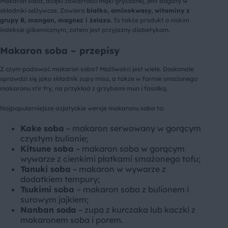
Makaron soba, dzięki zawartości mąki gryczanej, jest bogaty w
składniki odżywcze. Zawiera
białko, aminokwasy, witaminy z
grupy B, mangan, magnez i żelazo
. To także produkt o niskim
indeksie glikemicznym, zatem jest przyjazny diabetykom.
Makaron soba – przepisy
Z czym podawać makaron soba? Możliwości jest wiele. Doskonale
sprawdzi się jako składnik zupy miso, a także w formie smażonego
makaronu stir fry, na przykład z grzybami mun i fasolką.
Najpopularniejsze azjatyckie wersje makaronu soba to:
Kake soba
– makaron serwowany w gorącym
czystym bulionie;
Kitsune soba
– makaron soba w gorącym
wywarze z cienkimi płatkami smażonego tofu;
Tanuki soba
– makaron w wywarze z
dodatkiem tempury;
Tsukimi soba
– makaron soba z bulionem i
surowym jajkiem;
Nanban soda
– zupa z kurczaka lub kaczki z
makaronem soba i porem.