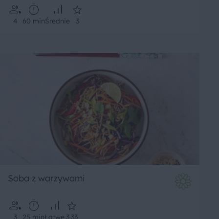
4
60 min
Średnie
3
Soba z warzywami
3
25 min
Łatwe
3.33