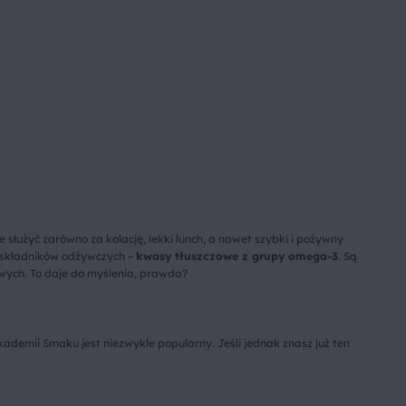
łużyć zarówno za kolację, lekki lunch, a nawet szybki i pożywny
h składników odżywczych –
kwasy tłuszczowe z grupy omega-3
. Są
owych. To daje do myślenia, prawda?
Akademii Smaku jest niezwykle popularny. Jeśli jednak znasz już ten