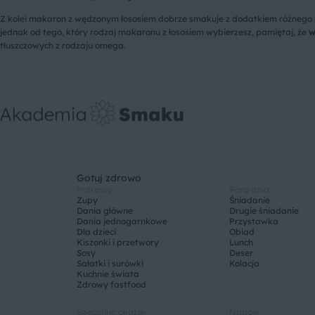
Z kolei makaron z wędzonym łososiem dobrze smakuje z dodatkiem różnego r
jednak od tego, który rodzaj makaronu z łososiem wybierzesz, pamiętaj, że
w
tłuszczowych z rodzaju omega.
Gotuj zdrowo
Potrawy
Pora dnia
Zupy
Śniadanie
Dania główne
Drugie śniadanie
Dania jednogarnkowe
Przystawka
Dla dzieci
Obiad
Kiszonki i przetwory
Lunch
Sosy
Deser
Sałatki i surówki
Kolacja
Kuchnie świata
Zdrowy fastfood
Specjalne okazje
Napoje