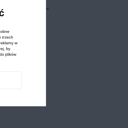
ć
odobne
w trzech
 reklamy w
ej, by
do plików