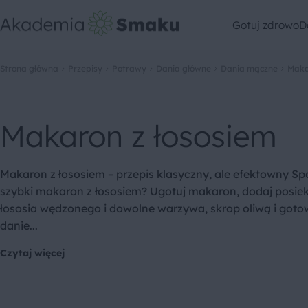
Gotuj zdrowo
D
Strona główna
Przepisy
Potrawy
Dania główne
Dania mączne
Maka
Makaron z łososiem
Makaron z łososiem – przepis klasyczny, ale efektowny S
szybki makaron z łososiem? Ugotuj makaron, dodaj posi
łososia wędzonego i dowolne warzywa, skrop oliwą i gotow
danie...
Czytaj więcej