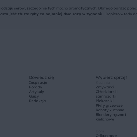
odzaju serów, szczególnie tych mocno aromatycznych. Dlatego bardzo polec
arto jeść tłuste ryby co najmniej dwa razy w tygodniu
. Dopiero wtedy d
Dowiedz się
Wybierz sprzęt
Inspiracje
Kuchnia
Porady
Zmywarki
Artykuły
Chłodziarki i
Quizy
zamrażarki
Redakcja
Piekarniki
Płyty grzewcze
Roboty kuchnne
Blendery ręczne i
kielichowe
Dom
Odkurzacze