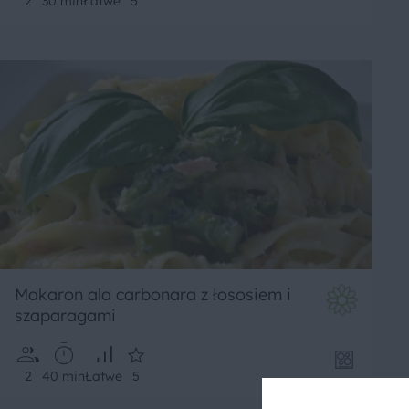
2
30 min
Łatwe
5
Makaron ala carbonara z łososiem i
szaparagami
2
40 min
Łatwe
5