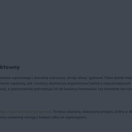
ektowny
osia wędzonego i dowolne warzywa, skrop oliwą i gotowe! Takie danie może s
równo wędzony, jak i świeży) dostarcza organizmowi jedne z najważniejszyc
odukować, a jednocześnie potrzebuje ich do budowy hormonów czy komórek nerw
ego i szpinaku oraz gorgonzoli
. To nasz ulubiony, klasyczny przepis, który w 
emy wiosenną wersję z bobem albo ze szparagami.