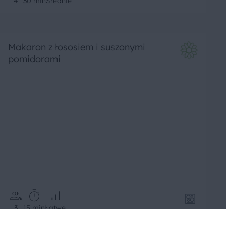
4
30 min
Średnie
Makaron z łososiem i suszonymi
pomidorami
3
15 min
Łatwe