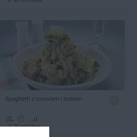
6
60 min
Trudne
Spaghetti z łososiem i bobem
2
30 min
Łatwe