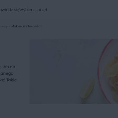
owiedz się
Wybierz sprzęt
rony
Makaron z łososiem
posób na
ekanego
e! Takie