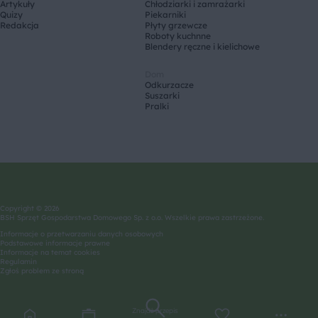
Artykuły
Chłodziarki i zamrażarki
Quizy
Piekarniki
Redakcja
Płyty grzewcze
Roboty kuchnne
Blendery ręczne i kielichowe
Dom
Odkurzacze
Suszarki
Pralki
Copyright © 2026
BSH Sprzęt Gospodarstwa Domowego Sp. z o.o. Wszelkie prawa zastrzeżone.
Informacje o przetwarzaniu danych osobowych
Podstawowe informacje prawne
Informacje na temat cookies
Regulamin
Zgłoś problem ze stroną
Znajdź przepis