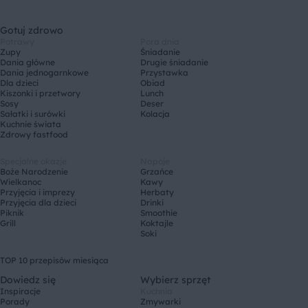
Gotuj zdrowo
Potrawy
Pora dnia
Zupy
Śniadanie
Dania główne
Drugie śniadanie
Dania jednogarnkowe
Przystawka
Dla dzieci
Obiad
Kiszonki i przetwory
Lunch
Sosy
Deser
Sałatki i surówki
Kolacja
Kuchnie świata
Zdrowy fastfood
Specjalne okazje
Napoje
Boże Narodzenie
Grzańce
Wielkanoc
Kawy
Przyjęcia i imprezy
Herbaty
Przyjęcia dla dzieci
Drinki
Piknik
Smoothie
Grill
Koktajle
Soki
TOP 10 przepisów miesiąca
Dowiedz się
Wybierz sprzęt
Inspiracje
Kuchnia
Porady
Zmywarki