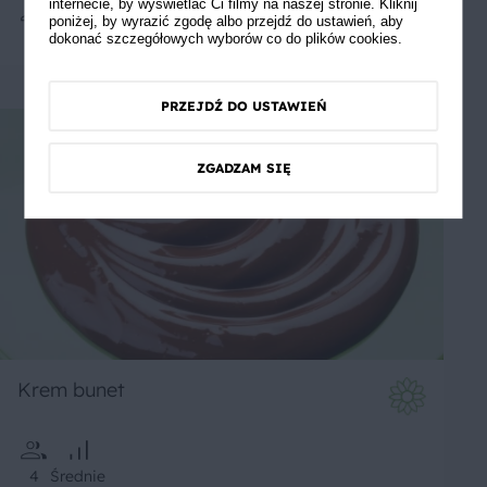
internecie, by wyświetlać Ci filmy na naszej stronie. Kliknij
poniżej, by wyrazić zgodę albo przejdź do ustawień, aby
2
15 min
Łatwe
5
dokonać szczegółowych wyborów co do plików cookies.
PRZEJDŹ DO USTAWIEŃ
ZGADZAM SIĘ
Krem bunet
4
Średnie