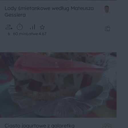
Lody śmietankowe według Mateusza
Gesslera
6
60 min
Łatwe
4.67
Ciasto jogurtowe z galaretką