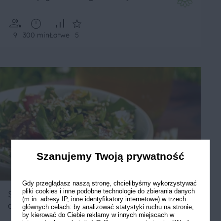
9
300 min
Łatwe
5
Szanujemy Twoją prywatność
Gdy przeglądasz naszą stronę, chcielibyśmy wykorzystywać
pliki cookies i inne podobne technologie do zbierania danych
Sałatka z liści mlecza, słodkimi
(m.in. adresy IP, inne identyfikatory internetowe) w trzech
owocami i kwiatami stokrotki
głównych celach: by analizować statystyki ruchu na stronie,
by kierować do Ciebie reklamy w innych miejscach w