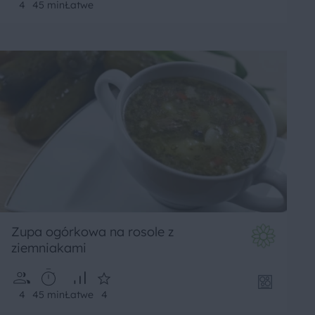
4
45 min
Łatwe
Zupa ogórkowa na rosole z
ziemniakami
4
45 min
Łatwe
4