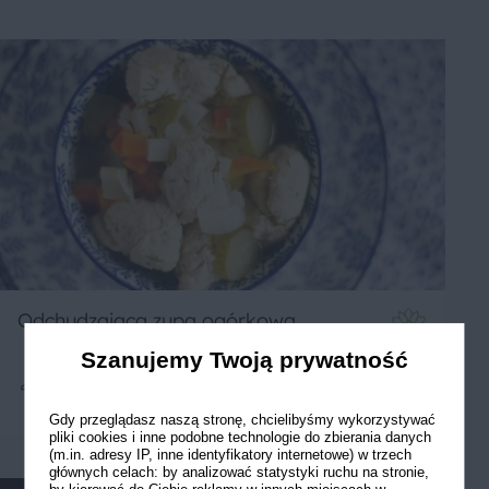
Odchudzająca zupa ogórkowa
Szanujemy Twoją prywatność
2
25 min
Łatwe
5
Gdy przeglądasz naszą stronę, chcielibyśmy wykorzystywać
pliki cookies i inne podobne technologie do zbierania danych
(m.in. adresy IP, inne identyfikatory internetowe) w trzech
głównych celach: by analizować statystyki ruchu na stronie,