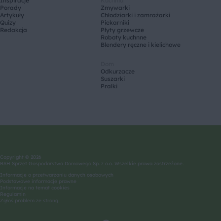
Inspiracje
Kuchnia
Porady
Zmywarki
Artykuły
Chłodziarki i zamrażarki
Quizy
Piekarniki
Redakcja
Płyty grzewcze
Roboty kuchnne
Blendery ręczne i kielichowe
Dom
Odkurzacze
Suszarki
Pralki
Copyright © 2026
BSH Sprzęt Gospodarstwa Domowego Sp. z o.o. Wszelkie prawa zastrzeżone.
Informacje o przetwarzaniu danych osobowych
Podstawowe informacje prawne
Informacje na temat cookies
Regulamin
Zgłoś problem ze stroną