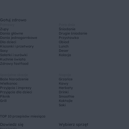
Gotuj zdrowo
Potrawy
Pora dnia
Zupy
Śniadanie
Dania główne
Drugie śniadanie
Dania jednogarnkowe
Przystawka
Dla dzieci
Obiad
Kiszonki i przetwory
Lunch
Sosy
Deser
Sałatki i surówki
Kolacja
Kuchnie świata
Zdrowy fastfood
Specjalne okazje
Napoje
Boże Narodzenie
Grzańce
Wielkanoc
Kawy
Przyjęcia i imprezy
Herbaty
Przyjęcia dla dzieci
Drinki
Piknik
Smoothie
Grill
Koktajle
Soki
TOP 10 przepisów miesiąca
Dowiedz się
Wybierz sprzęt