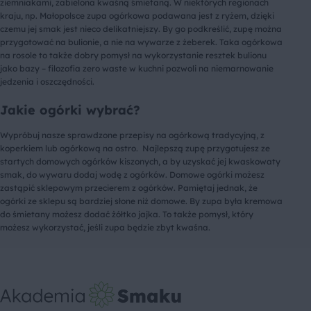
ziemniakami, zabielona kwaśną śmietaną. W niektórych regionach
kraju, np. Małopolsce zupa ogórkowa podawana jest z ryżem, dzięki
czemu jej smak jest nieco delikatniejszy. By go podkreślić, zupę można
przygotować na bulionie, a nie na wywarze z żeberek. Taka ogórkowa
na rosole to także dobry pomysł na wykorzystanie resztek bulionu
jako bazy – filozofia zero waste w kuchni pozwoli na niemarnowanie
jedzenia i oszczędności.
Jakie ogórki wybrać?
Wypróbuj nasze sprawdzone przepisy na ogórkową tradycyjną, z
koperkiem lub ogórkową na ostro. Najlepszą zupę przygotujesz ze
startych domowych ogórków kiszonych, a by uzyskać jej kwaskowaty
smak, do wywaru dodaj wodę z ogórków. Domowe ogórki możesz
zastąpić sklepowym przecierem z ogórków. Pamiętaj jednak, że
ogórki ze sklepu są bardziej słone niż domowe. By zupa była kremowa
do śmietany możesz dodać żółtko jajka. To także pomysł, który
możesz wykorzystać, jeśli zupa będzie zbyt kwaśna.