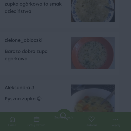
zupka ogórkowa to smak
dzieciństwa
zielone_obloczki
Bardzo dobra zupa
ogorkowa.
Aleksandra J
Pyszna zupka 😊
Znajdź przepis
Home
Gotuj zdrowo
Ulubione
Więcej