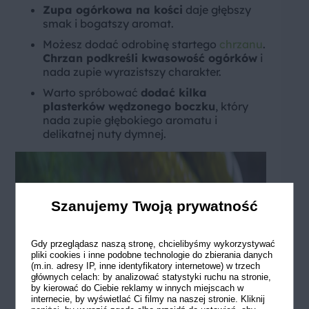
Zupa ogórkowa na kości
daje głębszy
smak i bogatszy aromat.
Możesz dodać odrobinę startego
chrzanu
.
Chrzan podkreśli kwasowość ogórków
i
nada zupie wyrazistszy charakter.
Warto spróbować
dodać kilka
plasterków wędzonego boczku
, który
nada zupie głębokiego aromatu i
delikatnej nuty dymnej.
Szanujemy Twoją prywatność
Gdy przeglądasz naszą stronę, chcielibyśmy wykorzystywać
pliki cookies i inne podobne technologie do zbierania danych
(m.in. adresy IP, inne identyfikatory internetowe) w trzech
głównych celach: by analizować statystyki ruchu na stronie,
by kierować do Ciebie reklamy w innych miejscach w
internecie, by wyświetlać Ci filmy na naszej stronie. Kliknij