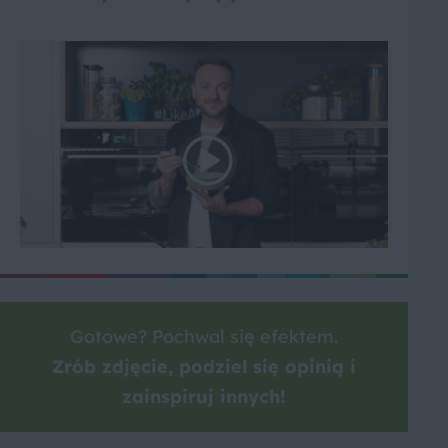
Gotowe? Pochwal się efektem.
Zrób zdjęcie, podziel się opinią i
zainspiruj innych!