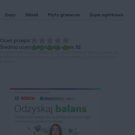
Zupy
Obiad
Płyty grzewcze
Zupa ogórkowa
Oceń przepis
Średnia ocen: 4.84, Liczba ocen: 32
Drodzy użytkownicy, informujemy, że nie możemy Was zapewnić, że
publikowane opinie pochodzą od konsumentów, którzy korzystali z
przepisu.