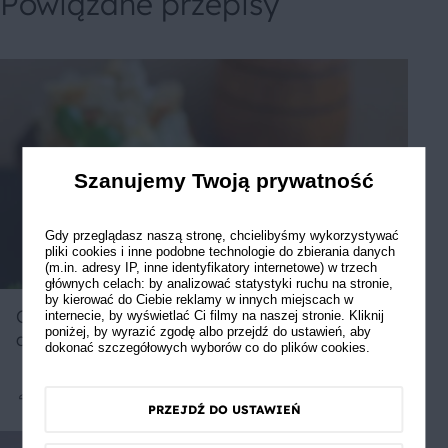
Powiązane przepisy
Szanujemy Twoją prywatność
Gdy przeglądasz naszą stronę, chcielibyśmy wykorzystywać
pliki cookies i inne podobne technologie do zbierania danych
(m.in. adresy IP, inne identyfikatory internetowe) w trzech
głównych celach: by analizować statystyki ruchu na stronie,
by kierować do Ciebie reklamy w innych miejscach w
Chlebowe babeczki z pastą jajeczną i
internecie, by wyświetlać Ci filmy na naszej stronie. Kliknij
poniżej, by wyrazić zgodę albo przejdź do ustawień, aby
awokado
dokonać szczegółowych wyborów co do plików cookies.
Średnie
5
PRZEJDŹ DO USTAWIEŃ