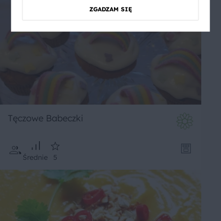
ZGADZAM SIĘ
Tęczowe Babeczki
Średnie
5