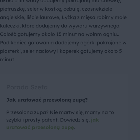
około 1 litr wody dodajemy pokrojoną marchewkę,
pietruszkę, seler w kostkę, cebulę, czosnekziele
angielskie, liście laurowe, Łyżką z mięsa robimy małe
kuleczki, które dodajemy do wywaru warzywnego.
Całość gotujemy około 15 minut na wolnm ogniu..
Pod koniec gotowania dodajemy ogórki pokrojone w
plasterki, seler naciowy i koperek gotujemy około 5
minut
Porada Szefa
Jak uratować przesoloną zupę?
Przesolona zupa? Nie martw się, mamy na to
szybki i prosty patent. Dowiedz się,
jak
uratować przesoloną zupę
.