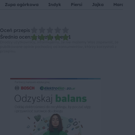
Zupa ogórkowa
Indyk
Piersi
Jajka
Marchew
Oceń przepis
Średnia ocen: 5, Liczba ocen: 1
Drodzy użytkownicy, informujemy, że nie możemy Was zapewnić, że
publikowane opinie pochodzą od konsumentów, którzy korzystali z
przepisu.