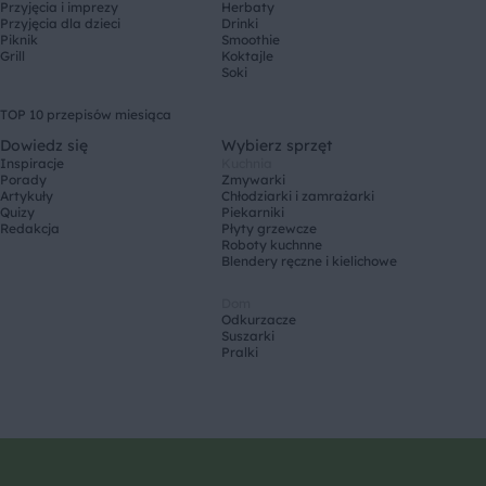
Przyjęcia i imprezy
Herbaty
Przyjęcia dla dzieci
Drinki
Piknik
Smoothie
Grill
Koktajle
Soki
TOP 10 przepisów miesiąca
Dowiedz się
Wybierz sprzęt
Inspiracje
Kuchnia
Porady
Zmywarki
Artykuły
Chłodziarki i zamrażarki
Quizy
Piekarniki
Redakcja
Płyty grzewcze
Roboty kuchnne
Blendery ręczne i kielichowe
Dom
Odkurzacze
Suszarki
Pralki