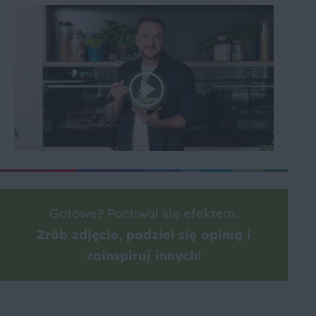
Gotowe? Pochwal się efektem.
Zrób zdjęcie, podziel się opinią i
zainspiruj innych!