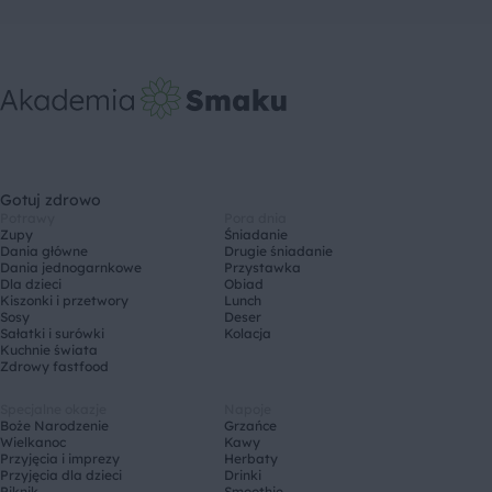
Gotuj zdrowo
Potrawy
Pora dnia
Zupy
Śniadanie
Dania główne
Drugie śniadanie
Dania jednogarnkowe
Przystawka
Dla dzieci
Obiad
Kiszonki i przetwory
Lunch
Sosy
Deser
Sałatki i surówki
Kolacja
Kuchnie świata
Zdrowy fastfood
Specjalne okazje
Napoje
Boże Narodzenie
Grzańce
Wielkanoc
Kawy
Przyjęcia i imprezy
Herbaty
Przyjęcia dla dzieci
Drinki
Piknik
Smoothie