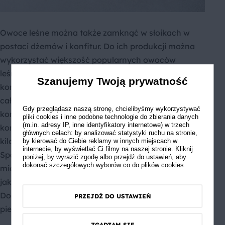
Owoce leśne można także zamknąć w słoikach w
postaci dżemów i konfitur. Do ich produkcji można
wykorzystać większość popularnych owoców
leśnych. Jaka jest różnica między dżemem a
Szanujemy Twoją prywatność
konfiturą? Konfiturę uzyskuje się poprzez gotowanie
całych lub pokrojonych owoców. Jedynym
Gdy przeglądasz naszą stronę, chcielibyśmy wykorzystywać
konserwantem używanym do przygotowania
pliki cookies i inne podobne technologie do zbierania danych
(m.in. adresy IP, inne identyfikatory internetowe) w trzech
konfitury jest cukier. Przygotowując dżem zwykle na
głównych celach: by analizować statystyki ruchu na stronie,
kilogram owoców zużywa się 60 dag cukru.
by kierować do Ciebie reklamy w innych miejscach w
internecie, by wyświetlać Ci filmy na naszej stronie. Kliknij
Sporządza się go z całych, dorodnych owoców,
poniżej, by wyrazić zgodę albo przejdź do ustawień, aby
dokonać szczegółowych wyborów co do plików cookies.
mieszając z owocami okrojonymi, często gorszej
jakości. Sprawdź jak przygotować
dżem jagodowy
.
Domowy dżem będzie doskonałym dodatkiem do
PRZEJDŹ DO USTAWIEŃ
pieczywa czy deserów.