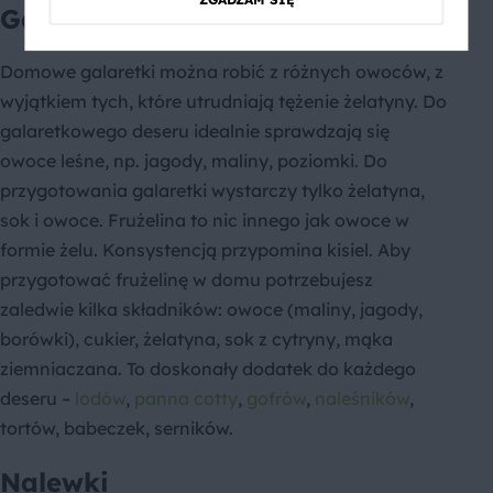
ZGADZAM SIĘ
Galaretki i frużeliny
Domowe galaretki można robić z różnych owoców, z
wyjątkiem tych, które utrudniają tężenie żelatyny. Do
galaretkowego deseru idealnie sprawdzają się
owoce leśne, np. jagody, maliny, poziomki. Do
przygotowania galaretki wystarczy tylko żelatyna,
sok i owoce. Frużelina to nic innego jak owoce w
formie żelu. Konsystencją przypomina kisiel. Aby
przygotować frużelinę w domu potrzebujesz
zaledwie kilka składników: owoce (maliny, jagody,
borówki), cukier, żelatyna, sok z cytryny, mąka
ziemniaczana. To doskonały dodatek do każdego
deseru –
lodów
,
panna cotty
,
gofrów
,
naleśników
,
tortów, babeczek, serników.
Nalewki