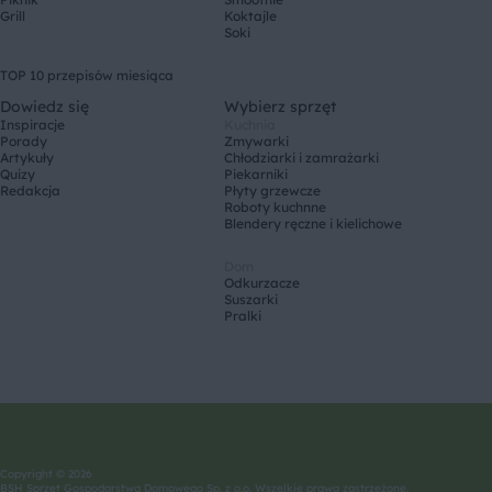
Grill
Koktajle
Soki
TOP 10 przepisów miesiąca
Dowiedz się
Wybierz sprzęt
Inspiracje
Kuchnia
Porady
Zmywarki
Artykuły
Chłodziarki i zamrażarki
Quizy
Piekarniki
Redakcja
Płyty grzewcze
Roboty kuchnne
Blendery ręczne i kielichowe
Dom
Odkurzacze
Suszarki
Pralki
Copyright © 2026
BSH Sprzęt Gospodarstwa Domowego Sp. z o.o. Wszelkie prawa zastrzeżone.