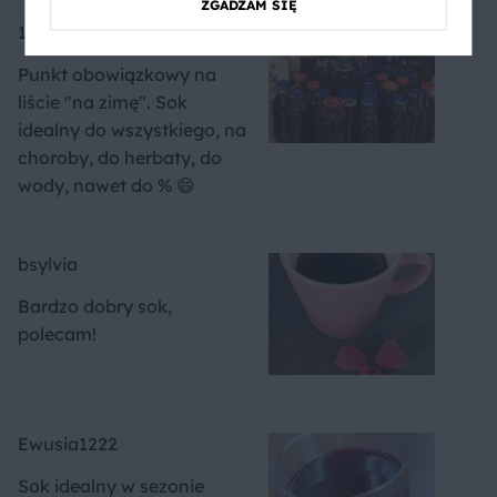
ZGADZAM SIĘ
1991RB
Punkt obowiązkowy na
liście "na zimę". Sok
idealny do wszystkiego, na
choroby, do herbaty, do
wody, nawet do % 😄
bsylvia
Bardzo dobry sok,
polecam!
Ewusia1222
Sok idealny w sezonie