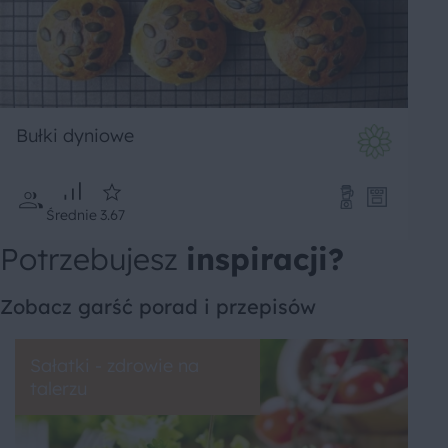
Bułki dyniowe
Średnie
3.67
Potrzebujesz
inspiracji?
Zobacz garść porad i przepisów
Sałatki - zdrowie na
talerzu